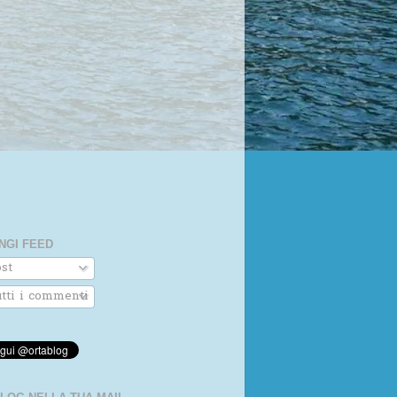
NGI FEED
st
tti i commenti