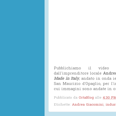
Pubblichiamo il video de
dall'imprenditore locale
Andre
Made in Italy
, andato in onda i
San Maurizio d'Opaglio, per l'i
cui immagini sono andate in o
Pubblicato da
OrtaBlog
alle
4:30 P
Etichette:
Andrea Giacomini
,
indus