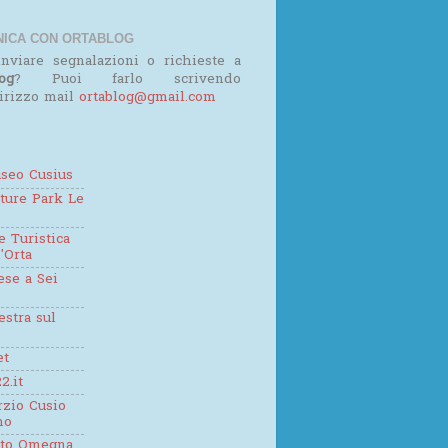
ICA CON ORTABLOG
nviare segnalazioni o richieste a
og
? Puoi farlo scrivendo
dirizzo mail
ortablog@gmail.com
seo Cusius
ture Park Le
 Turistica
'Orta
se a Sei
estra sul
et
2.it
zio Cusio
mo
tto Omegna