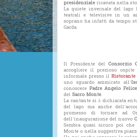
presidenziale
ricavata nella st
La quiete invernale del lago 
teatrali e televisive in un a
soprano ha infatti da tempo st
Garda.
Il Presidente del
Consorzio 
accogliere il prezioso ospite
informale presso il
Ristorante
uno sguardo ammirato all’
Is
conoscere
Padre Angelo Felic
del
Sacro Monte
.
La cantante si è dichiarata ent
del lago ma anche dell’accog
promesso di tornare ad Or
dell’inaugurazione del nuovo
C
Sembra quasi sicuro poi che i
Monte o nella suggestiva piazze