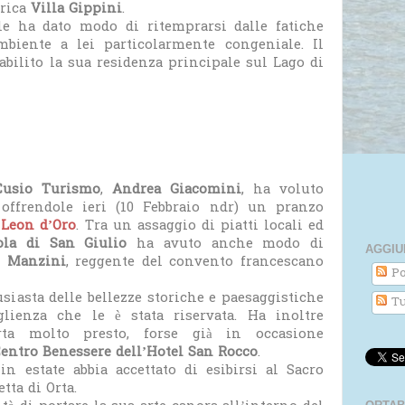
orica
Villa Gippini
.
le ha dato modo di ritemprarsi dalle fatiche
mbiente a lei particolarmente congeniale. Il
abilito la sua residenza principale sul Lago di
Cusio Turismo
,
Andrea Giacomini
, ha voluto
 offrendole ieri (10 Febbraio ndr) un pranzo
 Leon d’Oro
. Tra un assaggio di piatti locali ed
ola di San Giulio
ha avuto anche modo di
AGGIU
e Manzini
, reggente del convento francescano
Po
usiasta delle bellezze storiche e paesaggistiche
Tu
lienza che le è stata riservata. Ha inoltre
ta molto presto, forse già in occasione
entro Benessere dell’Hotel San Rocco
.
n estate abbia accettato di esibirsi al Sacro
tta di Orta.