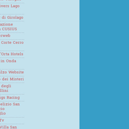
ivers Lago
g di Girolago
iazione
ca CUSIUS
erweb
 Corte Cerro
'Orta Hotels
 in Onda
ilzo Website
o dei Misteri
 degli
llini
igs Racing
elizio San
zio
lio
Tv
Villa San