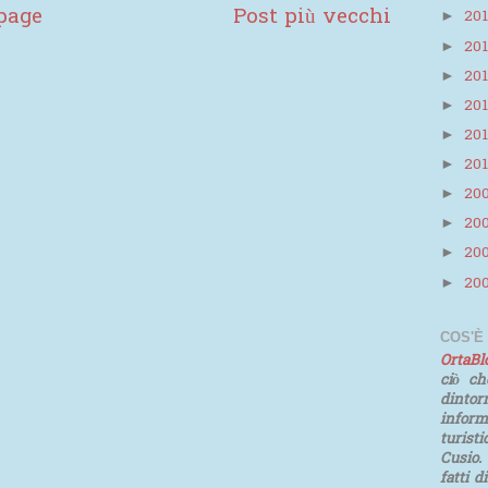
page
Post più vecchi
20
►
20
►
20
►
20
►
20
►
20
►
20
►
20
►
20
►
20
►
COS'È
OrtaB
ciò ch
dinto
infor
turist
Cusio.
fatti d