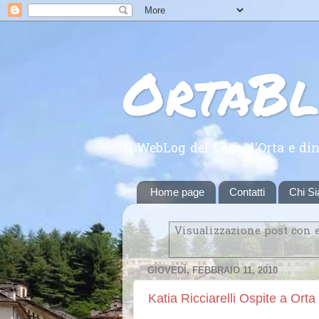
OrtaB
Il WebLog del Lago d'Orta e din
Home page
Contatti
Chi S
Visualizzazione post con 
GIOVEDÌ, FEBBRAIO 11, 2010
Katia Ricciarelli Ospite a Orta