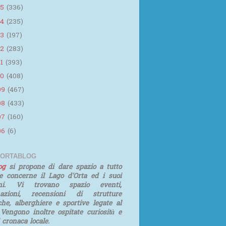
15
(336)
14
(235)
13
(197)
12
(283)
11
(393)
10
(408)
09
(467)
08
(433)
07
(160)
06
(6)
 ORTABLOG
log
si propone di dare spazio a tutto
e concerne il Lago d'Orta ed i suoi
rni. Vi trovano spazio eventi,
mazioni, recensioni di strutture
iche, alberghiere e sportive legate al
 Vengono inoltre ospitate curiosità e
i cronaca locale.