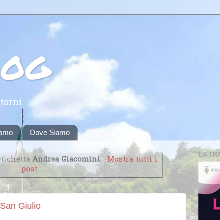
log
torni
iamo
Dove Siamo
LA TR
etichetta
Andrea Giacomini
.
Mostra tutti i
post
 San Giulio