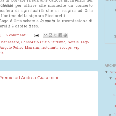
à di portare la sua arte canora all’interno del
ORTAB
clesiae
per offrire alle monache un concerto
mosfera di spiritualità che si respira ad Orta
l’animo della signora Ricciarelli.
Lago d’Orta sabato a
Io canto
, la trasmissione di
relli è ospite fisso.
M
6 commenti:
Powered by
Helplogger
S
i benessere
,
Consorzio Cusio Turismo
,
hotels
,
Lago
Angelo Felice Manzini
,
ristoranti
,
scoops
,
vip
lia
ARCHI
20
▼
- Premio ad Andrea Giacomini
▼
U
S
D
►