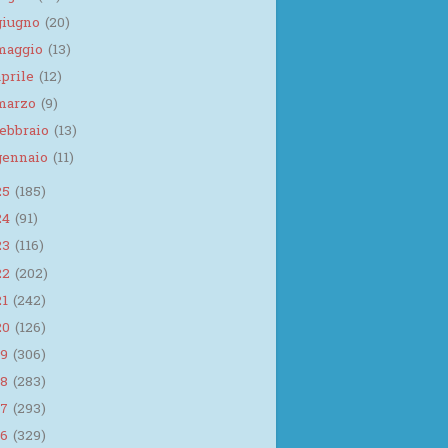
giugno
(20)
maggio
(13)
aprile
(12)
marzo
(9)
febbraio
(13)
gennaio
(11)
25
(185)
24
(91)
23
(116)
22
(202)
21
(242)
20
(126)
19
(306)
18
(283)
17
(293)
16
(329)