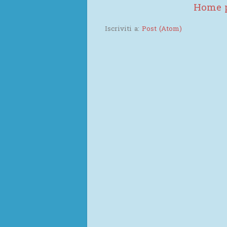
Home 
Iscriviti a:
Post (Atom)