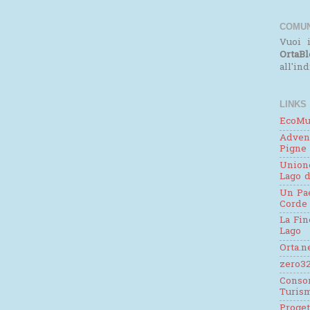
COMUN
Vuoi i
OrtaBl
all'in
LINKS
EcoMu
Adven
Pigne
Unione
Lago d
Un Pae
Corde
La Fin
Lago
Orta.n
zero32
Consor
Turis
Proge