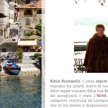
Katia Ricciarelli
è stata
ospite
soprano ha infatti scelto di s
delle tappe cusiane della sua
f
Ad accoglierla è stato l’
Hotel
completo restyling all’insegna
che le ha messo a disposizione