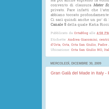
Ha poi anche espresso la volont
convento di clausura
Mater Ec
privato. Pare infatti che l’at
abbiano toccato profondamente 
Ci sarà quindi anche un po’ di 
Canale 5
della quale Katia Riccia
Pubblicato da
OrtaBlog
alle
4:58 P
Etichette:
Andrea Giacomini
,
centr
d'Orta
,
Orta
,
Orta San Giulio
,
Padre 
Ubicazione:
Orta San Giulio NO, Ita
MERCOLEDÌ, DICEMBRE 30, 2009
Gran Galà del Made in Italy 