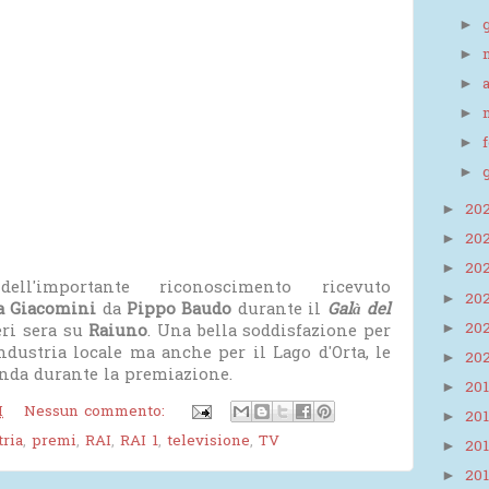
►
►
►
►
►
►
20
►
20
►
20
►
ll'importante riconoscimento ricevuto
20
►
a Giacomini
da
Pippo Baudo
durante il
Galà del
20
►
eri sera su
Raiuno
. Una bella soddisfazione per
ndustria locale ma anche per il Lago d'Orta, le
20
►
nda durante la premiazione.
20
►
M
Nessun commento:
20
►
tria
,
premi
,
RAI
,
RAI 1
,
televisione
,
TV
20
►
20
►