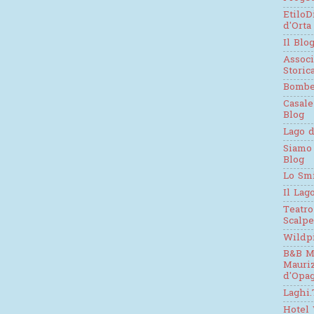
EtiloD
d'Orta
Il Blo
Assoc
Stori
Bomb
Casale
Blog
Lago d
Siamo
Blog
Lo Sm
Il Lag
Teatro
Scalpe
Wildp
B&B M
Mauri
d'Opag
Laghi.
Hotel 