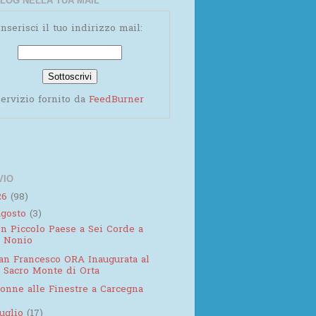
LOG NELLA TUA MAIL
Inserisci il tuo indirizzo mail:
ervizio fornito da
FeedBurner
VIO
26
(98)
agosto
(3)
n Piccolo Paese a Sei Corde a
Nonio
an Francesco ORA Inaugurata al
Sacro Monte di Orta
onne alle Finestre a Carcegna
luglio
(17)