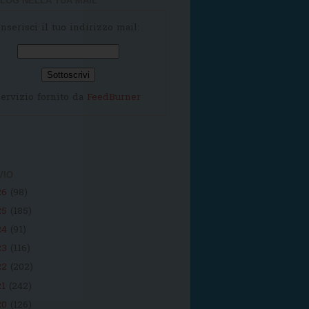
LOG NELLA TUA MAIL
Inserisci il tuo indirizzo mail:
ervizio fornito da
FeedBurner
VIO
26
(98)
25
(185)
24
(91)
23
(116)
22
(202)
21
(242)
20
(126)