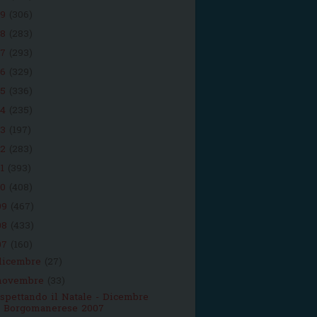
19
(306)
18
(283)
17
(293)
16
(329)
15
(336)
14
(235)
13
(197)
12
(283)
11
(393)
10
(408)
09
(467)
08
(433)
07
(160)
dicembre
(27)
novembre
(33)
spettando il Natale - Dicembre
Borgomanerese 2007