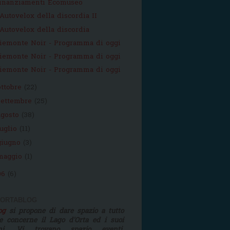
inanziamenti Ecomuseo
'Autovelox della discordia II
'Autovelox della discordia
iemonte Noir - Programma di oggi
iemonte Noir - Programma di oggi
iemonte Noir - Programma di oggi
ottobre
(22)
settembre
(25)
agosto
(38)
luglio
(11)
giugno
(3)
maggio
(1)
06
(6)
 ORTABLOG
log
si propone di dare spazio a tutto
e concerne il Lago d'Orta ed i suoi