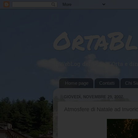
OrtaB
Il WebLog del Lago d'Orta e din
Home page
Contatti
Chi S
GIOVEDÌ, NOVEMBRE 29, 2007
Atmosfere di Natale ad Invori