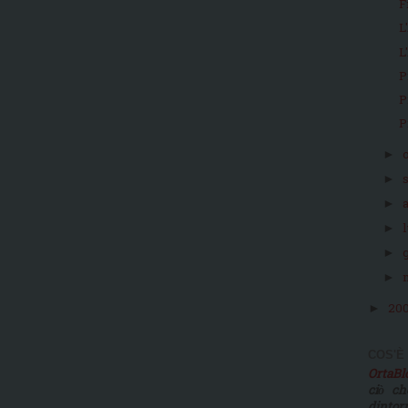
F
L
L
P
P
P
►
►
►
►
►
►
20
►
COS'È
OrtaB
ciò ch