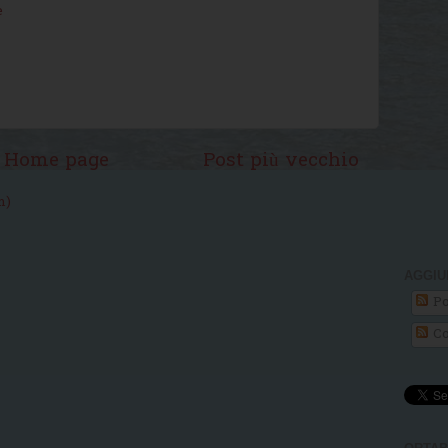
e
Home page
Post più vecchio
m)
AGGIU
Po
Co