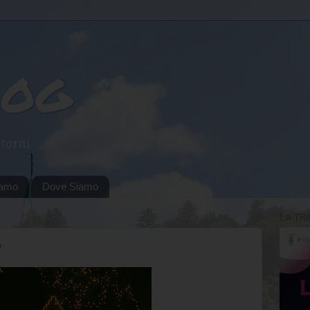
log
torni
iamo
Dove Siamo
LA TR
o