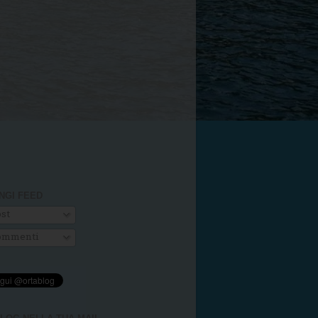
NGI FEED
st
mmenti