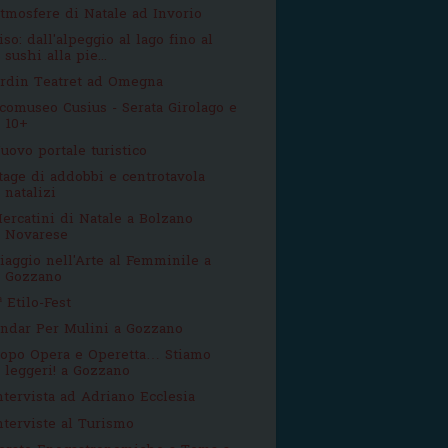
tmosfere di Natale ad Invorio
iso: dall'alpeggio al lago fino al
sushi alla pie...
rdin Teatret ad Omegna
comuseo Cusius - Serata Girolago e
10+
uovo portale turistico
tage di addobbi e centrotavola
natalizi
ercatini di Natale a Bolzano
Novarese
iaggio nell'Arte al Femminile a
Gozzano
ª Etilo-Fest
ndar Per Mulini a Gozzano
opo Opera e Operetta… Stiamo
leggeri! a Gozzano
ntervista ad Adriano Ecclesia
nterviste al Turismo