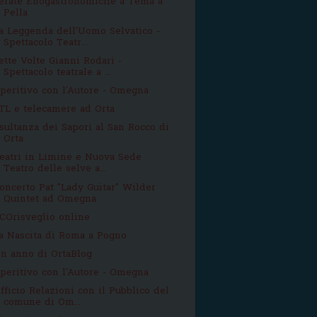
erate Enogastronomiche a Tema a
Pella
a Leggenda dell'Uomo Selvatico -
Spettacolo Teatr...
ette Volte Gianni Rodari -
Spettacolo teatrale a ...
peritivo con l'Autore - Omegna
TL e telecamere ad Orta
sultanza dei Sapori al San Rocco di
Orta
eatri in Limine e Nuova Sede
Teatro delle selve a...
oncerto Pat "Lady Guitar" Wilder
Quintet ad Omegna
COrisveglio online
a Nascita di Roma a Pogno
n anno di OrtaBlog
peritivo con l'Autore - Omegna
fficio Relazioni con il Pubblico del
comune di Om...