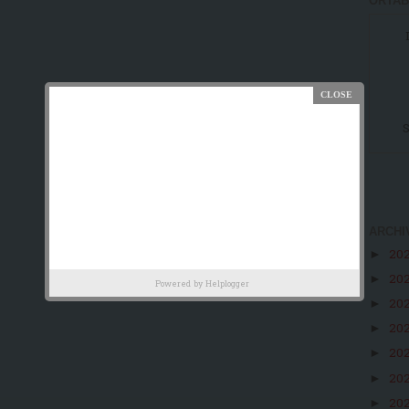
ORTAB
S
ARCHI
20
►
20
►
Powered by
Helplogger
20
►
20
►
20
►
20
►
20
►