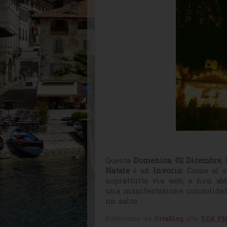
Questa
Domenica
,
02 Dicembre
,
Natale
è ad
Invorio
. Come al s
soprattutto via web, e non ab
una manifestazione consolidata
un salto.
Pubblicato da
OrtaBlog
alle
5:08 P