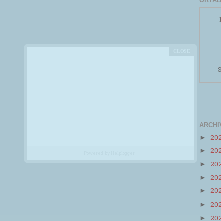
ORTAB
S
ARCHI
20
►
20
►
Powered by
Helplogger
20
►
20
►
20
►
20
►
20
►