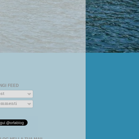
NGI FEED
st
mmenti