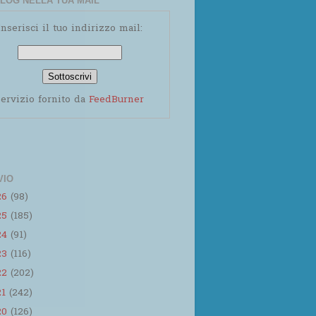
LOG NELLA TUA MAIL
Inserisci il tuo indirizzo mail:
ervizio fornito da
FeedBurner
VIO
26
(98)
25
(185)
24
(91)
23
(116)
22
(202)
21
(242)
20
(126)