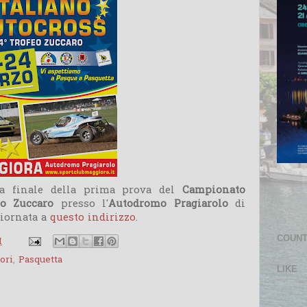
la finale della prima prova del
Campionato
feo Zuccaro
presso l'
Autodromo
Pragiarolo
di
giornata a
questo indirizzo
.
COUN
M
ori
,
Pasquetta
LIKE