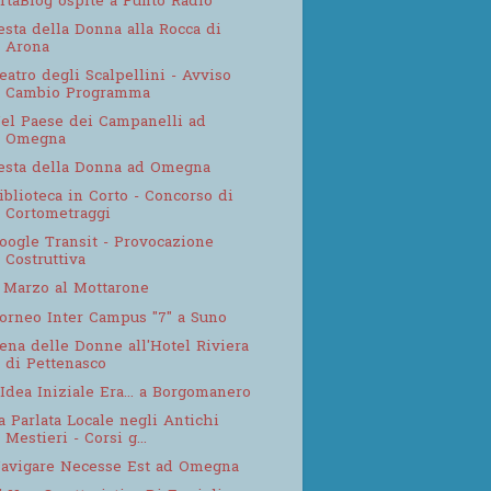
rtaBlog ospite a Punto Radio
esta della Donna alla Rocca di
Arona
eatro degli Scalpellini - Avviso
Cambio Programma
el Paese dei Campanelli ad
Omegna
esta della Donna ad Omegna
iblioteca in Corto - Concorso di
Cortometraggi
oogle Transit - Provocazione
Costruttiva
 Marzo al Mottarone
orneo Inter Campus "7" a Suno
ena delle Donne all'Hotel Riviera
di Pettenasco
'Idea Iniziale Era... a Borgomanero
a Parlata Locale negli Antichi
Mestieri - Corsi g...
avigare Necesse Est ad Omegna