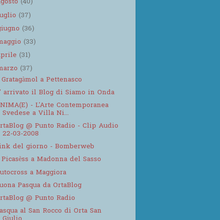
agosto
(40)
luglio
(37)
giugno
(36)
maggio
(33)
aprile
(31)
marzo
(37)
j Gratagàmol a Pettenasco
' arrivato il Blog di Siamo in Onda
NIMA(E) - L'Arte Contemporanea
Svedese a Villa Ni...
rtaBlog @ Punto Radio - Clip Audio
22-03-2008
ink del giorno - Bomberweb
j Picasèss a Madonna del Sasso
utocross a Maggiora
uona Pasqua da OrtaBlog
rtaBlog @ Punto Radio
asqua al San Rocco di Orta San
Giulio