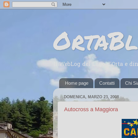
OrtaB
Il WebLog del Lago d'Orta e din
Home page
Contatti
Chi S
DOMENICA, MARZO 23, 2008
Autocross a Maggiora