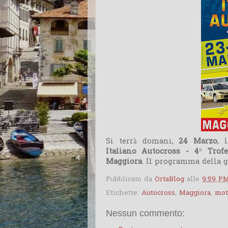
Si terrà domani,
24 Marzo
, 
Italiano Autocross - 4° Tro
Maggiora
. Il programma della 
Pubblicato da
OrtaBlog
alle
9:59 P
Etichette:
Autocross
,
Maggiora
,
mot
Nessun commento: