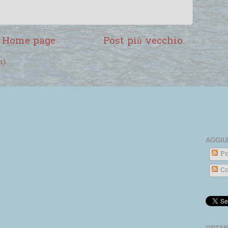
Home page
Post più vecchio
m)
AGGIU
Po
Co