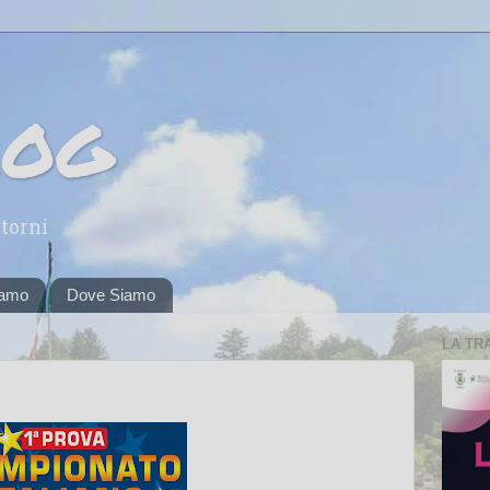
log
torni
iamo
Dove Siamo
LA TR