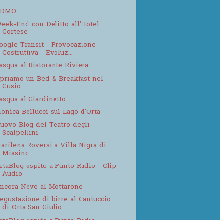
ADMO
eek-End con Delitto all'Hotel
Cortese
oogle Transit - Provocazione
Costruttiva - Evoluz...
asqua al Ristorante Riviera
priamo un Bed & Breakfast nel
Cusio
asqua al Giardinetto
onica Bellucci sul Lago d'Orta
uovo Blog del Teatro degli
Scalpellini
arilena Roversi a Villa Nigra di
Miasino
rtaBlog ospite a Punto Radio - Clip
Audio
ncora Neve al Mottarone
egustazione di birre al Cantuccio
di Orta San Giulio