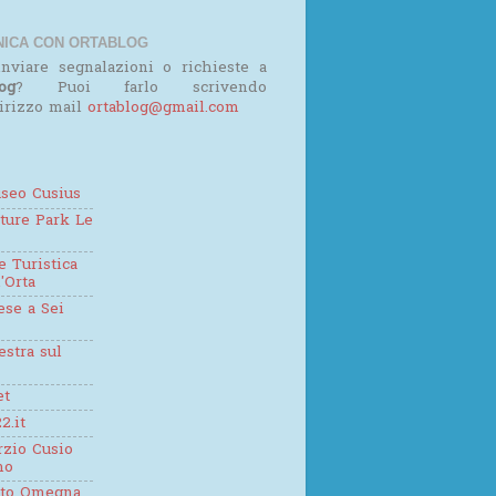
ICA CON ORTABLOG
nviare segnalazioni o richieste a
og
? Puoi farlo scrivendo
dirizzo mail
ortablog@gmail.com
seo Cusius
ture Park Le
 Turistica
'Orta
se a Sei
estra sul
et
2.it
zio Cusio
mo
tto Omegna