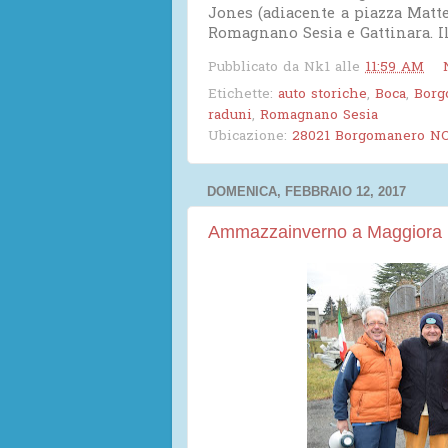
Jones (adiacente a piazza Matteo
Romagnano Sesia e Gattinara. Il
Pubblicato da
Nk1
alle
11:59 AM
Etichette:
auto storiche
,
Boca
,
Borg
raduni
,
Romagnano Sesia
Ubicazione:
28021 Borgomanero NO,
DOMENICA, FEBBRAIO 12, 2017
Ammazzainverno a Maggiora