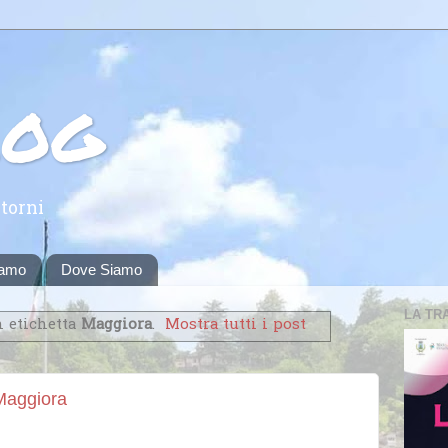
log
torni
iamo
Dove Siamo
LA TR
n etichetta
Maggiora
.
Mostra tutti i post
Maggiora