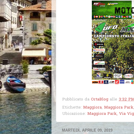
Pubblicato da
OrtaBlog
alle
3:32 P
Etichette:
Maggiora
,
Maggiora Park
Ubicazione:
Maggiora Park, Via Vig
MARTEDÌ, APRILE 09, 2019