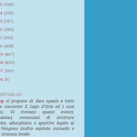
15
(336)
14
(235)
13
(197)
12
(283)
11
(393)
10
(408)
09
(467)
08
(433)
07
(160)
06
(6)
 ORTABLOG
log
si propone di dare spazio a tutto
e concerne il Lago d'Orta ed i suoi
rni. Vi trovano spazio eventi,
mazioni, recensioni di strutture
iche, alberghiere e sportive legate al
 Vengono inoltre ospitate curiosità e
i cronaca locale.