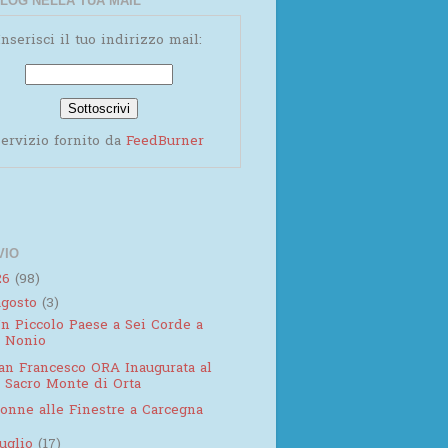
LOG NELLA TUA MAIL
Inserisci il tuo indirizzo mail:
ervizio fornito da
FeedBurner
VIO
26
(98)
agosto
(3)
n Piccolo Paese a Sei Corde a
Nonio
an Francesco ORA Inaugurata al
Sacro Monte di Orta
onne alle Finestre a Carcegna
luglio
(17)