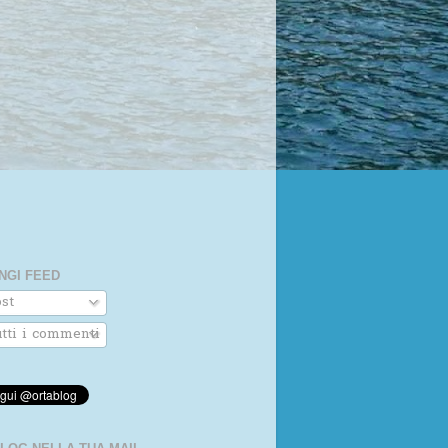
NGI FEED
st
tti i commenti