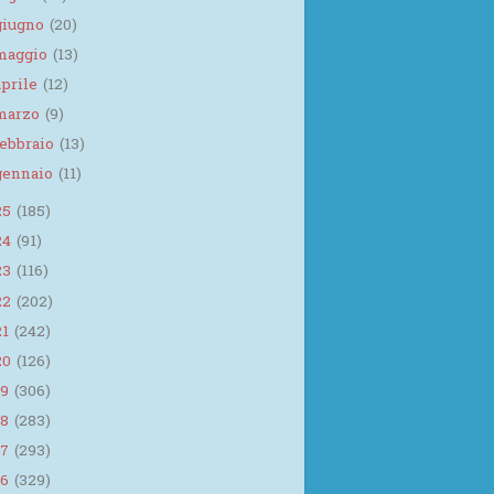
giugno
(20)
maggio
(13)
aprile
(12)
marzo
(9)
febbraio
(13)
gennaio
(11)
25
(185)
24
(91)
23
(116)
22
(202)
21
(242)
20
(126)
19
(306)
18
(283)
17
(293)
16
(329)