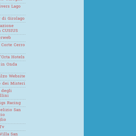
ivers Lago
g di Girolago
iazione
ca CUSIUS
erweb
 Corte Cerro
'Orta Hotels
 in Onda
ilzo Website
o dei Misteri
 degli
llini
igs Racing
elizio San
zio
lio
Tv
Villa San