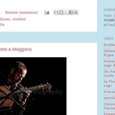
COMUN
M
Nessun commento:
Vuoi i
dismo
,
risultati
OrtaBl
lia
all'in
LINKS
EcoMu
erto a Maggiora
Adven
Pigne
Unione
Lago d
Un Pae
Corde
La Fin
Lago
Orta.n
zero32
Consor
Turis
Proge