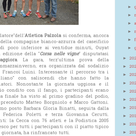
►
►
►
►
latore"dell'
Atletica Palzola
si conferma, ancora
►
 della compagine bianco-azzurra del caseificio
di poco inferiore ai ventidue minuti, Ouyat
►
a edizione della "
Corsa nelle vigne
" disputatasi
20
►
ggiora
. La gara, terz'ultima prova della
mmazzainverno, era organizzata dal sodalizio
20
►
 Francoi Luini. Interessante il percorso tra i
20
►
lliano" con saliscendi che hanno fatto la
20
►
alatori. Nonostante la giornata uggiosa e il
io condito con il fango, i partecipanti erano
20
►
ica finale ha visto al primo gradino del podio,
20
►
 preceduto Matteo Borgniolo e Marco Gattoni.
20
►
o posto Barbara Gloria Binatti, seguita dalla
 Federica Poletti e terza Giovanna Cerutti.
20
►
nti: la Cecca con 76 atleti e la Podistica 2005
20
►
sco per tutti i partecipanti con il piatto tipico
 giornata, ha rinfrancato tutti.
20
►