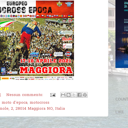
M
Nessun commento:
COUN
,
moto d'epoca
,
motocross
nole, 2, 28014 Maggiora NO, Italia
LIKE