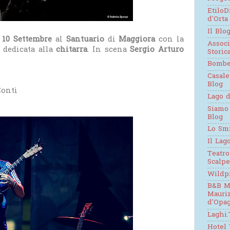
EtiloD
d'Orta
Il Blo
 10 Settembre
al
Santuario
di
Maggiora
con la
Assoc
dedicata alla
chitarra
. In scena
Sergio Arturo
Stori
Bomb
Casale
Blog
Conti
Lago d
Siamo
Blog
Lo Sm
Il Lag
Teatro
Scalpe
Wildp
B&B M
Mauri
d'Opag
Laghi.
Hotel 