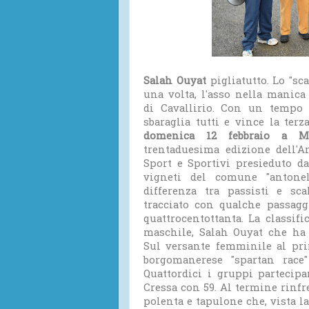
Salah Ouyat
pigliatutto. Lo "sca
una volta, l'asso nella manica
di Cavallirio. Con un tempo 
sbaraglia tutti e vince la terz
domenica 12 febbraio a Ma
trentaduesima edizione dell'A
Sport e Sportivi presieduto da
vigneti del comune "antone
differenza tra passisti e sc
tracciato con qualche passagg
quattrocentottanta. La classif
maschile, Salah Ouyat che ha
Sul versante femminile al prim
borgomanerese "spartan race"
Quattordici i gruppi partecipa
Cressa con 59. Al termine rinfre
polenta e tapulone che, vista la