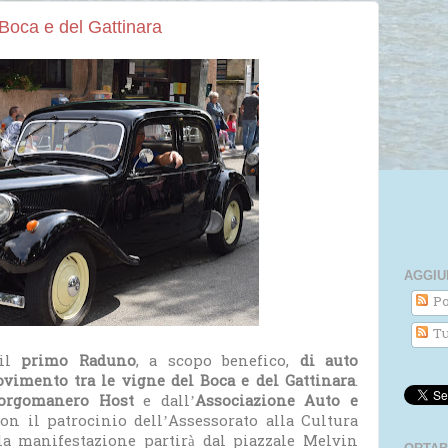
 Boca e del Gattinara
AGGIU
Po
Tu
il
primo Raduno
, a scopo benefico,
di auto
vimento tra le vigne del Boca e del Gattinara
.
Borgomanero Host
e dall’
Associazione Auto e
con il patrocinio dell’Assessorato alla Cultura
 la manifestazione partirà dal piazzale Melvin