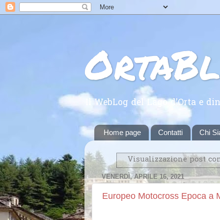
OrtaB
Il WebLog del Lago d'Orta e din
Home page
Contatti
Chi S
Visualizzazione post co
VENERDÌ, APRILE 16, 2021
Europeo Motocross Epoca a 