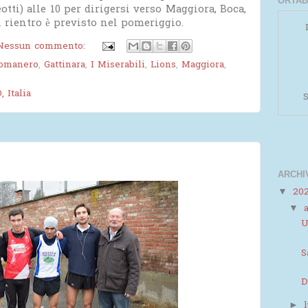
ORTAB
tti) alle 10 per dirigersi verso Maggiora, Boca,
 rientro è previsto nel pomeriggio.
Nessun commento:
omanero
,
Gattinara
,
I Miserabili
,
Lions
,
Maggiora
,
 Italia
S
ARCHI
20
▼
▼
Powered by
Helplogger
U
S
D
►