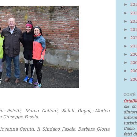
20
►
20
►
20
►
20
►
20
►
20
►
20
►
20
►
20
►
20
►
COS'È
OrtaB
ciò ch
io Poletti, Marco Gattoni, Salah Ouyat, Matteo
dinto
a Giuseppe Fasola.
infor
turist
iovanna Cerutti, il Sindaco Fasola, Barbara Gloria
Cusio.
fatti d