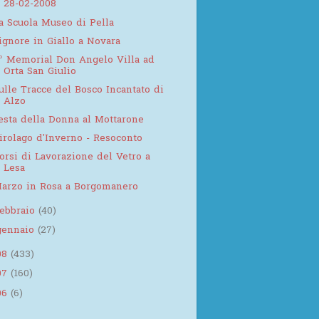
28-02-2008
a Scuola Museo di Pella
ignore in Giallo a Novara
° Memorial Don Angelo Villa ad
Orta San Giulio
ulle Tracce del Bosco Incantato di
Alzo
esta della Donna al Mottarone
irolago d'Inverno - Resoconto
orsi di Lavorazione del Vetro a
Lesa
arzo in Rosa a Borgomanero
febbraio
(40)
gennaio
(27)
08
(433)
07
(160)
06
(6)