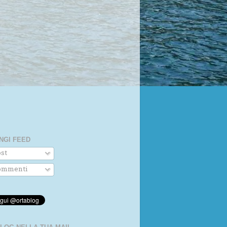
NGI FEED
st
mmenti