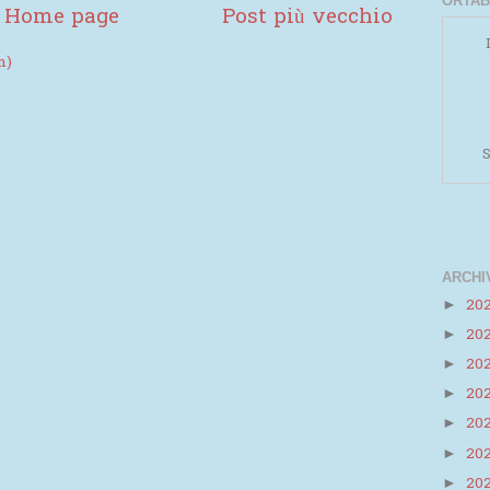
ORTAB
Home page
Post più vecchio
m)
S
ARCHI
20
►
20
►
Powered by
Helplogger
20
►
20
►
20
►
20
►
20
►