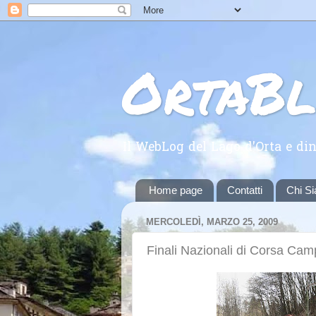
OrtaB
Il WebLog del Lago d'Orta e din
Home page
Contatti
Chi S
MERCOLEDÌ, MARZO 25, 2009
Finali Nazionali di Corsa Cam