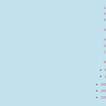
L
S
4
S
F
G
C
M
►
►
20
►
20
►
20
►