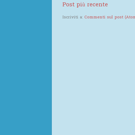
Post più recente
Iscriviti a:
Commenti sul post (Ato