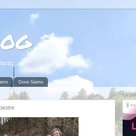
log
torni
iamo
Dove Siamo
LA TR
pestre