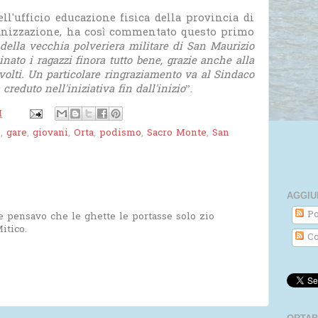
ell'ufficio educazione fisica della provincia di
ganizzazione, ha così commentato questo primo
 della vecchia polveriera militare di San Maurizio
inato i ragazzi finora tutto bene, grazie anche alla
nvolti. Un particolare ringraziamento va al Sindaco
creduto nell'iniziativa fin dall'inizio
”.
M
o
,
gare
,
giovani
,
Orta
,
podismo
,
Sacro Monte
,
San
AGGIU
Po
e pensavo che le ghette le portasse solo zio
itico.
Co