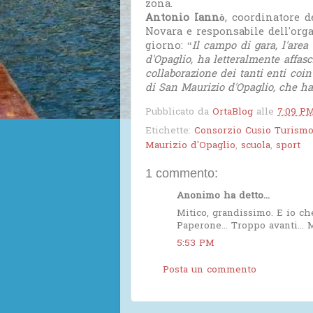
zona.
Antonio Iannò
, coordinatore d
Novara e responsabile dell'or
giorno: “
Il campo di gara, l'area
d'Opaglio, ha letteralmente affasc
collaborazione dei tanti enti coi
di San Maurizio d'Opaglio, che ha 
Pubblicato da
OrtaBlog
alle
7:09 P
Etichette:
Consorzio Cusio Turism
Maurizio d'Opaglio
,
scuola
,
sport
1 commento:
Anonimo ha detto...
Mitico, grandissimo. E io ch
Paperone... Troppo avanti... M
5:53 PM
Posta un commento