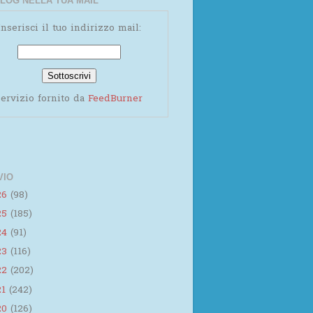
LOG NELLA TUA MAIL
Inserisci il tuo indirizzo mail:
ervizio fornito da
FeedBurner
VIO
26
(98)
25
(185)
24
(91)
23
(116)
22
(202)
21
(242)
20
(126)