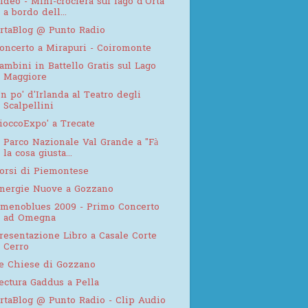
ideo - Mini-crociera sul lago d'Orta
a bordo dell...
rtaBlog @ Punto Radio
oncerto a Mirapuri - Coiromonte
ambini in Battello Gratis sul Lago
Maggiore
n po' d'Irlanda al Teatro degli
Scalpellini
ioccoExpo' a Trecate
l Parco Nazionale Val Grande a "Fà
la cosa giusta...
orsi di Piemontese
nergie Nuove a Gozzano
menoblues 2009 - Primo Concerto
ad Omegna
resentazione Libro a Casale Corte
Cerro
e Chiese di Gozzano
ectura Gaddus a Pella
rtaBlog @ Punto Radio - Clip Audio