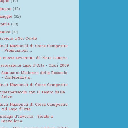
luglio
(49)
giugno
(48)
maggio
(32)
aprile
(33)
marzo
(31)
rociera a Sei Corde
inali Nazionali di Corsa Campestre
- Premiazioni ...
a nuova avventura di Piero Longhi
avigazione Lago d'Orta - Orari 2009
l Santuario Madonna della Bocciola
- Conferenza a...
inali Nazionali di Corsa Campestre
orsespettacolo con il Teatro delle
Selve
inali Nazionali di Corsa Campestre
sul Lago d'Orta
irolago d'Inverno - Serata a
Gravellona