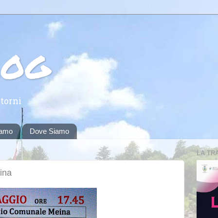
log
torni
iamo
Dove Siamo
LA TR
ina