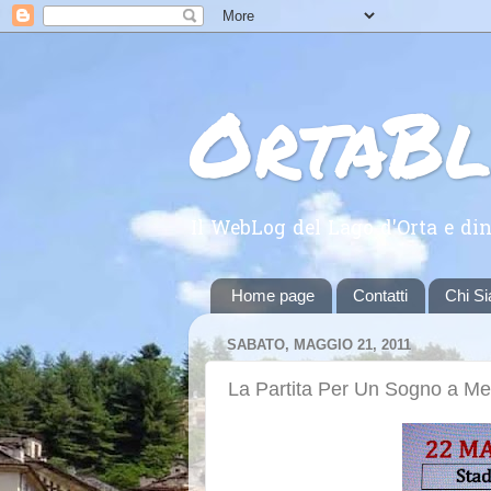
OrtaB
Il WebLog del Lago d'Orta e din
Home page
Contatti
Chi S
SABATO, MAGGIO 21, 2011
La Partita Per Un Sogno a Me