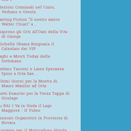
lezioni Comunali nel Cusio,
Verbano e Ossola
asting Fiction "Il nostro amico
Walter Chiari" a ...
iaprono gli Orti all'Oasi della Vita
di Omega
ichelle Obama Ringrazia il
Calzolaio dei VIP
aghi e Monti Today della
Settimana
tefano Tacconi e Laura Speranza
Sposi a Orta San ...
ltimi Giorni per la Mostra di
Mauro Maulini ad Orta
utto Esaurito per la Terza Tappa di
Girolago
u RAI 1 Va in Onda il Lago
Maggiore - Il Video
tinerari Organistici in Provincia di
Novara
uccesso per il Motoraduno Honda