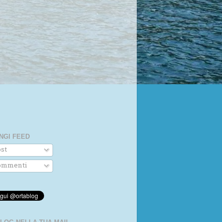
NGI FEED
st
mmenti