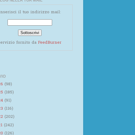
LOG NELLA TUA MAIL
Inserisci il tuo indirizzo mail:
ervizio fornito da
FeedBurner
VIO
26
(98)
25
(185)
24
(91)
23
(116)
22
(202)
21
(242)
20
(126)