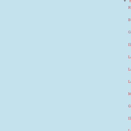
▼
R
B
G
I
L
L
L
M
G
I