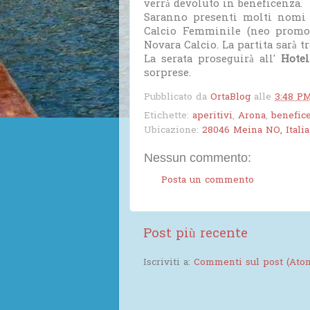
verrà devoluto in beneficenza.
Saranno presenti molti nomi 
Calcio Femminile (neo promoss
Novara Calcio. La partita sarà 
La serata proseguirà all'
Hote
sorprese.
Pubblicato da
OrtaBlog
alle
3:48 P
Etichette:
aperitivi
,
Arona
,
benefic
Ubicazione:
28046 Meina NO, Italia
Nessun commento:
Posta un commento
Post più recente
Iscriviti a:
Commenti sul post (Ato