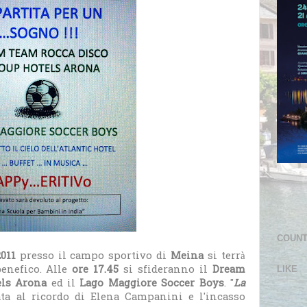
COUN
011
presso il campo sportivo di
Meina
si terrà
benefico. Alle
ore 17.45
si sfideranno il
Dream
LIKE
els Arona
ed il
Lago Maggiore Soccer Boys
. "
La
ata al ricordo di Elena Campanini e l'incasso