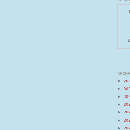
ORTAB
S
ARCHI
20
►
20
►
Powered by
Helplogger
20
►
20
►
20
►
20
►
20
►