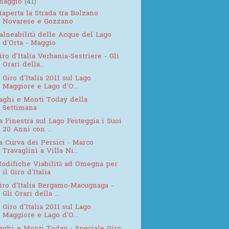
maggio
(41)
iaperta la Strada tra Bolzano
Novarese e Gozzano
alneabilità delle Acque del Lago
d'Orta - Maggio
iro d'Italia Verbania-Sestriere - Gli
Orari della...
l Giro d'Italia 2011 sul Lago
Maggiore e Lago d'O...
aghi e Monti Today della
Settimana
a Finestra sul Lago Festeggia i Suoi
20 Anni con ...
a Curva dei Persici - Marco
Travaglini a Villa Ni...
odifiche Viabilità ad Omegna per
il Giro d'Italia
iro d'Italia Bergamo-Macugnaga -
Gli Orari della ...
l Giro d'Italia 2011 sul Lago
Maggiore e Lago d'O...