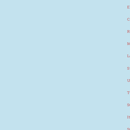
E
C
R
M
L
S
U
T
S
I
S