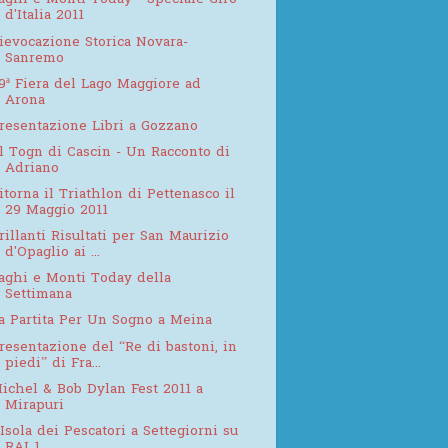
aghi e Monti Today - Speciale Giro
d'Italia 2011
ievocazione Storica Novara-
Sanremo
9ª Fiera del Lago Maggiore ad
Arona
resentazione Libri a Gozzano
l Togn di Cascin - Un Racconto di
Adriano
itorna il Triathlon di Pettenasco il
29 Maggio 2011
rillanti Risultati per San Maurizio
d'Opaglio ai ...
aghi e Monti Today della
Settimana
a Partita Per Un Sogno a Meina
resentazione del “Re di bastoni, in
piedi” di Fra...
ichel & Bob Dylan Fest 2011 a
Mirapuri
'Isola dei Pescatori a Settegiorni su
RAI 1