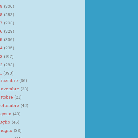
19
(306)
18
(283)
17
(293)
16
(329)
15
(336)
14
(235)
13
(197)
12
(283)
11
(393)
dicembre
(36)
novembre
(33)
ottobre
(21)
settembre
(45)
agosto
(40)
luglio
(46)
giugno
(33)