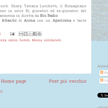
noti: Shary, Tatiana Lucchetti, il Romagnano
o in serie B), giocatori ed ex-giocatori del
trasmessa in diretta da
Blu Radio
.
l Atlantic
di
Arona
con un
Apericena
e tante
M
enza
,
calcio
,
hotels
,
Meina
,
solidarietà
AGGIU
Po
Home page
Post più vecchio
Co
m)