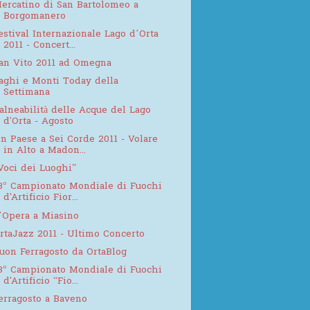
ercatino di San Bartolomeo a
Borgomanero
estival Internazionale Lago d’Orta
2011 - Concert...
an Vito 2011 ad Omegna
aghi e Monti Today della
Settimana
alneabilità delle Acque del Lago
d'Orta - Agosto
n Paese a Sei Corde 2011 - Volare
in Alto a Madon...
Voci dei Luoghi”
3° Campionato Mondiale di Fuochi
d'Artificio Fior...
’Opera a Miasino
rtaJazz 2011 - Ultimo Concerto
uon Ferragosto da OrtaBlog
3° Campionato Mondiale di Fuochi
d'Artificio “Fio...
erragosto a Baveno