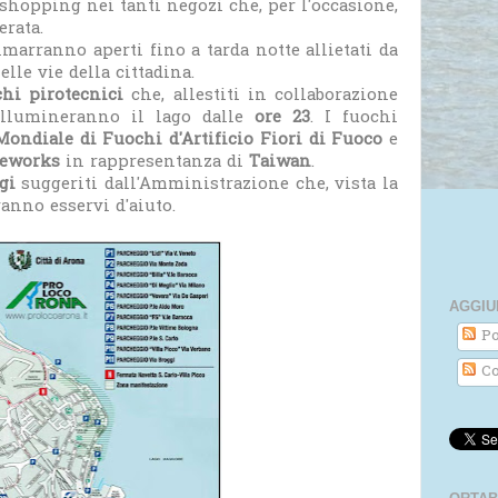
 shopping nei tanti negozi che, per l'occasione,
erata.
imarranno aperti fino a tarda notte allietati da
lle vie della cittadina.
chi pirotecnici
che, allestiti in collaborazione
illumineranno il lago dalle
ore 23
. I fuochi
ondiale di Fuochi d'Artificio Fiori di Fuoco
e
eworks
in rappresentanza di
Taiwan
.
gi
suggeriti dall'Amministrazione che, vista la
ranno esservi d'aiuto.
AGGIU
Po
Co