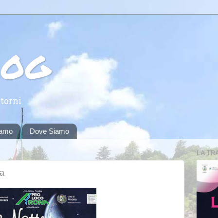
log
torni
iamo
Dove Siamo
LA TR
na