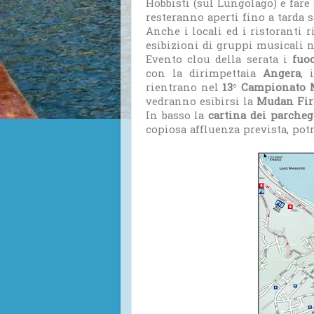
Hobbisti (sul Lungolago) e fare
resteranno aperti fino a tarda s
Anche i locali ed i ristoranti r
esibizioni di gruppi musicali ne
Evento clou della serata i
fuo
con la dirimpettaia
Angera
, 
rientrano nel
13° Campionato M
vedranno esibirsi la
Mudan Fir
In basso la
cartina dei parcheg
copiosa affluenza prevista, pot