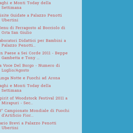
aghi e Monti Today della
Settimana
isite Guidate a Palazzo Penotti
Ubertini
enu di Ferragosto al Bocciolo di
Orta San Giulio
aboratori Didattici per Bambini a
Palazzo Penotti...
n Paese a Sei Corde 2011 - Beppe
Gambetta e Tony ...
a Voce Del Borgo - Numero di
Luglio/Agosto
unga Notte e Fuochi ad Arona
aghi e Monti Today della
Settimana
pirit of Woodstock Festival 2011 a
Mirapuri - Sec...
3° Campionato Mondiale di Fuochi
d'Artificio Fior...
ario Brevi a Palazzo Penotti
Ubertini