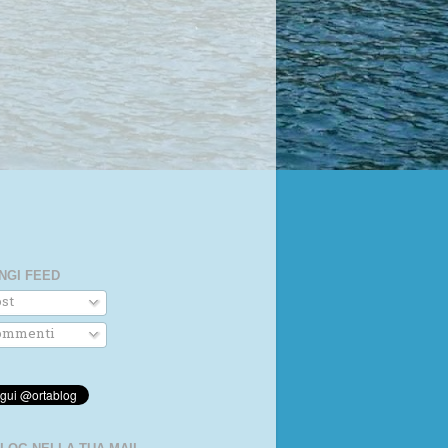
NGI FEED
st
mmenti