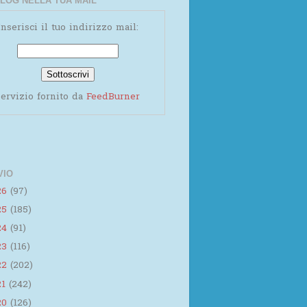
LOG NELLA TUA MAIL
Inserisci il tuo indirizzo mail:
ervizio fornito da
FeedBurner
VIO
26
(97)
25
(185)
24
(91)
23
(116)
22
(202)
21
(242)
20
(126)