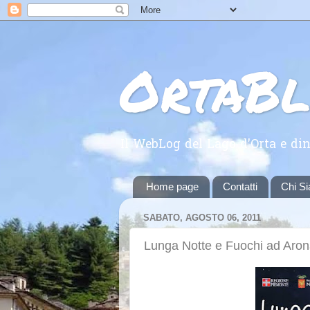
OrtaB
Il WebLog del Lago d'Orta e din
Home page
Contatti
Chi S
SABATO, AGOSTO 06, 2011
Lunga Notte e Fuochi ad Aro