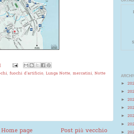
ORTAB
S
M
ochi
,
fuochi d'artificio
,
Lunga Notte
,
mercatini
,
Notte
ARCHI
20
►
20
►
Powered by
Helplogger
20
►
20
►
20
►
20
►
Home page
Post più vecchio
20
►