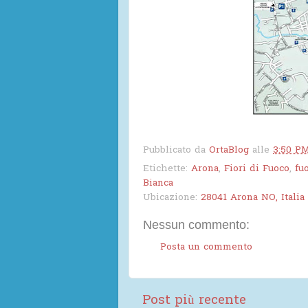
Pubblicato da
OrtaBlog
alle
3:50 P
Etichette:
Arona
,
Fiori di Fuoco
,
fu
Bianca
Ubicazione:
28041 Arona NO, Italia
Nessun commento:
Posta un commento
Post più recente