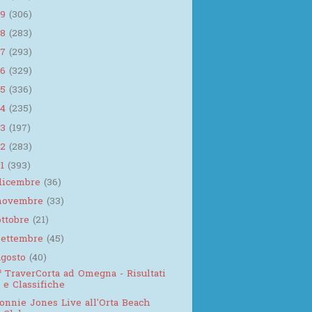
19
(306)
18
(283)
17
(293)
16
(329)
15
(336)
14
(235)
13
(197)
12
(283)
11
(393)
dicembre
(36)
novembre
(33)
ottobre
(21)
settembre
(45)
agosto
(40)
ª TraverCorta ad Omegna - Risultati
e Classifiche
onnie Jones Live all'Orta Beach