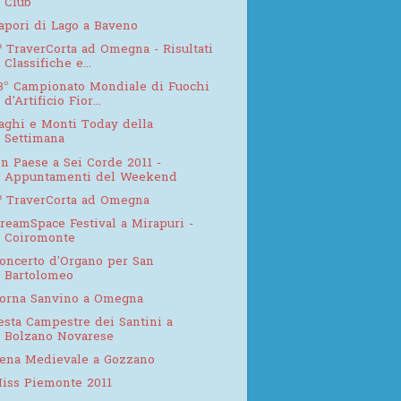
Club
apori di Lago a Baveno
ª TraverCorta ad Omegna - Risultati
Classifiche e...
3° Campionato Mondiale di Fuochi
d'Artificio Fior...
aghi e Monti Today della
Settimana
n Paese a Sei Corde 2011 -
Appuntamenti del Weekend
ª TraverCorta ad Omegna
reamSpace Festival a Mirapuri -
Coiromonte
oncerto d'Organo per San
Bartolomeo
orna Sanvino a Omegna
esta Campestre dei Santini a
Bolzano Novarese
ena Medievale a Gozzano
iss Piemonte 2011