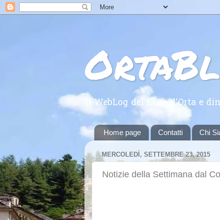
OrtaB
Il WebLog del Lago d'Orta e din
Home page
Contatti
Chi S
MERCOLEDÌ, SETTEMBRE 23, 2015
Notizie della Settimana dal 