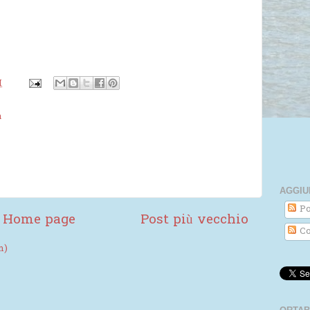
M
a
AGGIU
Po
Home page
Post più vecchio
Co
m)