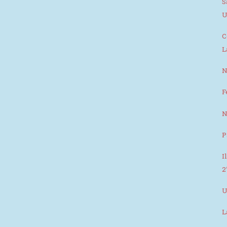
S
U
C
L
N
F
N
P
I
2
U
L