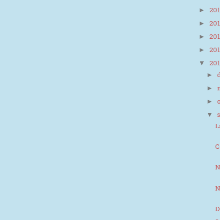
20
►
20
►
20
►
20
►
20
▼
►
►
►
▼
L
C
N
N
D