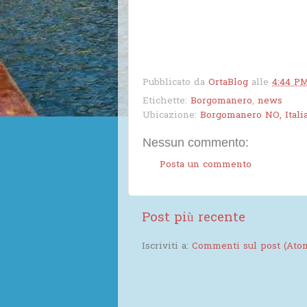
Pubblicato da
OrtaBlog
alle
4:44 P
Etichette:
Borgomanero
,
news
Ubicazione:
Borgomanero NO, Itali
Nessun commento:
Posta un commento
Post più recente
Iscriviti a:
Commenti sul post (Ato