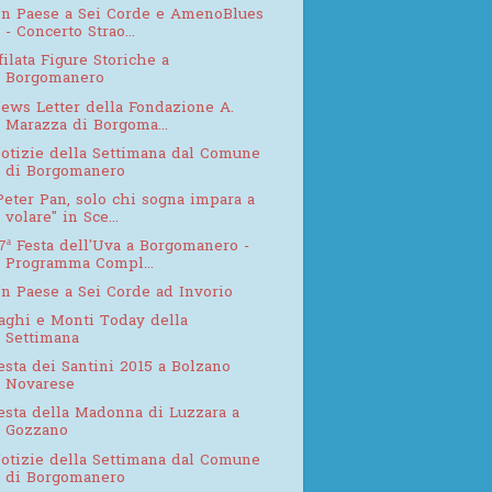
n Paese a Sei Corde e AmenoBlues
- Concerto Strao...
filata Figure Storiche a
Borgomanero
ews Letter della Fondazione A.
Marazza di Borgoma...
otizie della Settimana dal Comune
di Borgomanero
Peter Pan, solo chi sogna impara a
volare" in Sce...
7ª Festa dell'Uva a Borgomanero -
Programma Compl...
n Paese a Sei Corde ad Invorio
aghi e Monti Today della
Settimana
esta dei Santini 2015 a Bolzano
Novarese
esta della Madonna di Luzzara a
Gozzano
otizie della Settimana dal Comune
di Borgomanero