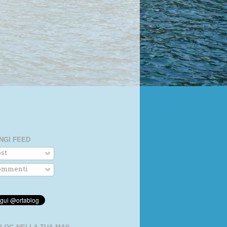
NGI FEED
st
mmenti