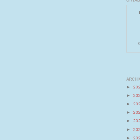
ORTAB
S
ARCHI
20
►
20
►
Powered by
Helplogger
20
►
20
►
20
►
20
►
20
►