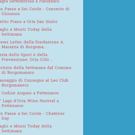
agra Settembrina a Paruzzaro
n Paese a Sei Corde - Concerto di
Chiusura
eltic Piano a Orta San Giulio
aghi e Monti Today della
Settimana
ews Letter della Fondazione A.
Marazza di Borgoma...
esta dello Sport e della
Prevenzione: Orta Città ...
otizie della Settimana dal Comune
di Borgomanero
assaggio di Consegne al Leo Club
Borgomanero
l Codice Acqueo a Pettenasco
° Lago d'Orta Wine Festival a
Pettenasco
n Paese a Sei Corde - Chatelier
Day
aghi e Monti Today della
Settimana