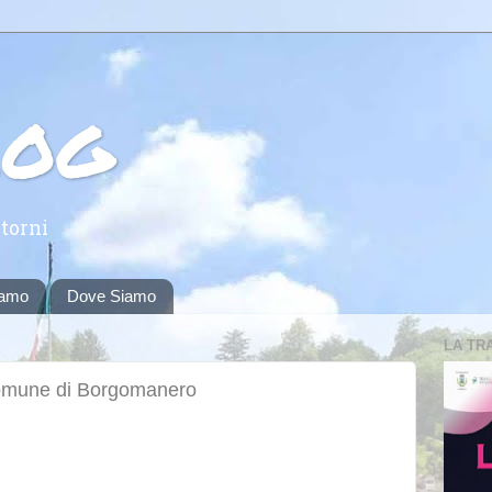
log
torni
iamo
Dove Siamo
LA TR
Comune di Borgomanero