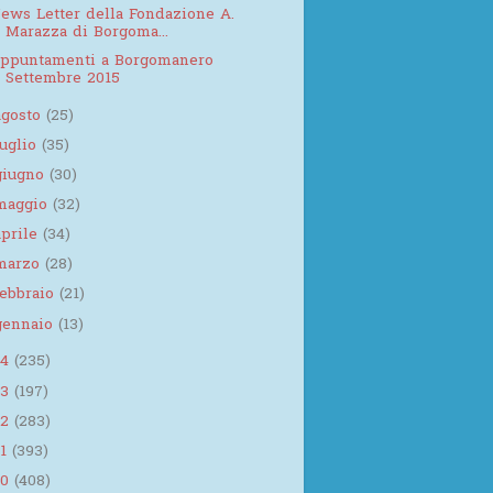
ews Letter della Fondazione A.
Marazza di Borgoma...
ppuntamenti a Borgomanero
Settembre 2015
agosto
(25)
luglio
(35)
giugno
(30)
maggio
(32)
aprile
(34)
marzo
(28)
febbraio
(21)
gennaio
(13)
14
(235)
13
(197)
12
(283)
11
(393)
10
(408)