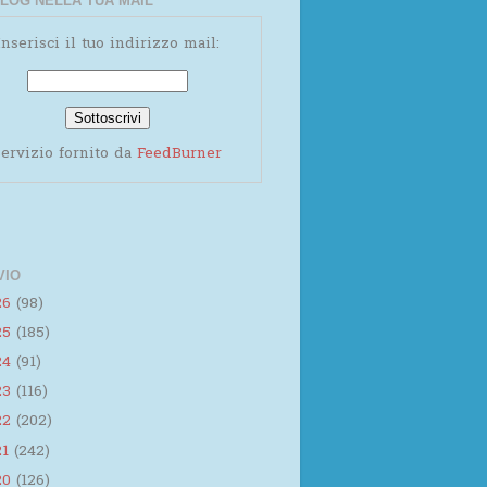
LOG NELLA TUA MAIL
Inserisci il tuo indirizzo mail:
ervizio fornito da
FeedBurner
VIO
26
(98)
25
(185)
24
(91)
23
(116)
22
(202)
21
(242)
20
(126)