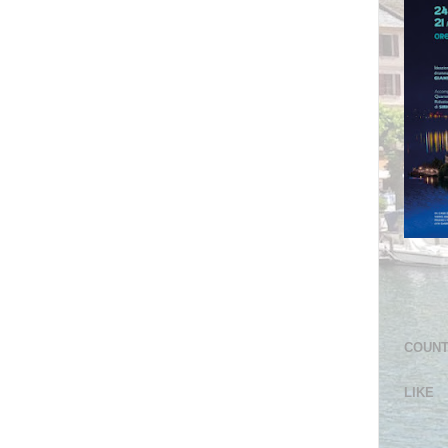
COUN
LIKE