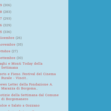
19
(306)
18
(283)
17
(293)
16
(329)
15
(336)
dicembre
(26)
novembre
(35)
ottobre
(27)
settembre
(30)
aghi e Monti Today della
Settimana
orto e Fieno. Festival del Cinema
Rurale - Vincit...
ews Letter della Fondazione A.
Marazza di Borgoma...
otizie della Settimana dal Comune
di Borgomanero
olce e Salato a Gozzano