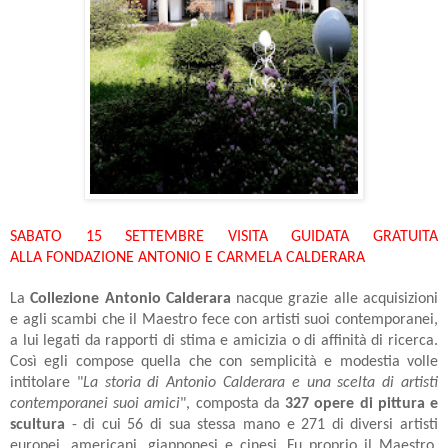
SABATO 15 SETTEMBRE VISITA GUIDATA GRATUITA
ALLA FONDAZIONE ANTONIO E CARMELA CALDERARA
La
Collezione Antonio Calderara
nacque grazie alle acquisizioni
e agli scambi che il Maestro fece con artisti suoi contemporanei,
a lui legati da rapporti di stima e amicizia o di affinità di ricerca.
Così egli compose quella che con semplicità e modestia volle
intitolare "
La storia di Antonio Calderara e una scelta di artisti
contemporanei suoi amici
", composta da
327 opere di pittura e
scultura
- di cui 56 di sua stessa mano e 271 di diversi artisti
europei, americani, giapponesi e cinesi. Fu proprio il Maestro,