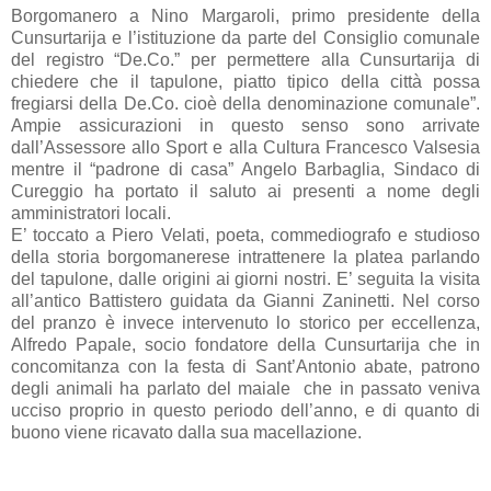
Borgomanero a Nino Margaroli, primo presidente della
Cunsurtarija e l’istituzione da parte del Consiglio comunale
del registro “De.Co.” per permettere alla Cunsurtarija di
chiedere che il tapulone, piatto tipico della città possa
fregiarsi della De.Co. cioè della denominazione comunale”.
Ampie assicurazioni in questo senso sono arrivate
dall’Assessore allo Sport e alla Cultura Francesco Valsesia
mentre il “padrone di casa” Angelo Barbaglia, Sindaco di
Cureggio ha portato il saluto ai presenti a nome degli
amministratori locali.
E’ toccato a Piero Velati, poeta, commediografo e studioso
della storia borgomanerese intrattenere la platea parlando
del tapulone, dalle origini ai giorni nostri. E’ seguita la visita
all’antico Battistero guidata da Gianni Zaninetti. Nel corso
del pranzo è invece intervenuto lo storico per eccellenza,
Alfredo Papale, socio fondatore della Cunsurtarija che in
concomitanza con la festa di Sant’Antonio abate, patrono
degli animali ha parlato del maiale che in passato veniva
ucciso proprio in questo periodo dell’anno, e di quanto di
buono viene ricavato dalla sua macellazione.