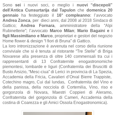
Sono
sei
i nuovi soci, o meglio i
nuovi “discepoli”
dell’Antica Cunsurtarija dal Tapulon
che
domenica 20
gennaio
ha festeggiato il
16° compleanno
: l’avvocato
Andrea Zonca
, per dieci anni, dal 2008 al 2018 Sindaco di
Gattico;
Andrea Fornara
, amministratore della “Alpi
Rubinetterie”; l’avvocato
Marco Milan
;
Mario Bagaini e i
figli Massimiliano e Marco
, proprietari e gestori del negozio
Home flower & design “I fiori di Bruna” di Gattico.
La loro intronizzazione è avvenuta nel corso della riunione
conviviale che si è tenuta al ristorante “Tre Stelle” di Briga
Novarese alla presenza di oltre 140 commensali tra cui i
rappresentanti di 13 Confraternite enogastronomiche
piemontesi, lombarde e liguri (Confraternita dei Bruscitti di
Busto Arsizio, “Mesc-ciua” di Lerici in provincia di La Spezia,
Accademia della Fricia, Cavalieri d’Orval Bierre Trappiste,
Cotechino magro, Cui dal lundas, Confraternita del Vino e
della panissa, della nocciola di Cortemilia, Vino, riso e
gorgonzola di Novara, Maestri Coppieri di Aleramo,
Confraternita del gorgonzola di Cameri, Accademia della
costina di Coarezza e gli Amici Ossola Enogastronomica).