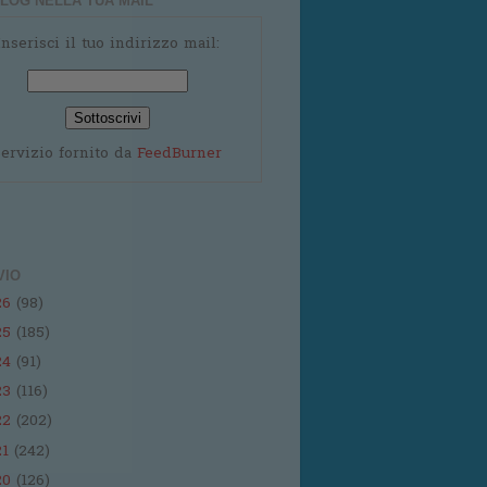
LOG NELLA TUA MAIL
Inserisci il tuo indirizzo mail:
ervizio fornito da
FeedBurner
VIO
26
(98)
25
(185)
24
(91)
23
(116)
22
(202)
21
(242)
20
(126)