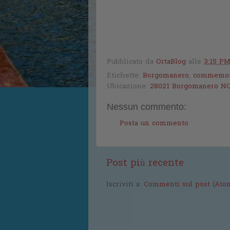
Pubblicato da
OrtaBlog
alle
3:15 P
Etichette:
Borgomanero
,
commemor
Ubicazione:
28021 Borgomanero NO,
Nessun commento:
Posta un commento
Post più recente
Iscriviti a:
Commenti sul post (Ato