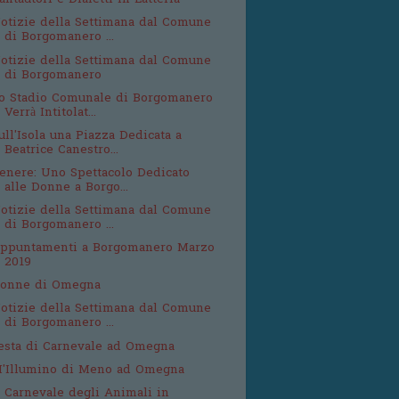
antautori e Dialetti in Latteria
otizie della Settimana dal Comune
di Borgomanero ...
otizie della Settimana dal Comune
di Borgomanero
o Stadio Comunale di Borgomanero
Verrà Intitolat...
ull'Isola una Piazza Dedicata a
Beatrice Canestro...
enere: Uno Spettacolo Dedicato
alle Donne a Borgo...
otizie della Settimana dal Comune
di Borgomanero ...
ppuntamenti a Borgomanero Marzo
2019
onne di Omegna
otizie della Settimana dal Comune
di Borgomanero ...
esta di Carnevale ad Omegna
'Illumino di Meno ad Omegna
l Carnevale degli Animali in