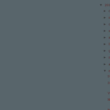
20
▼
►
►
►
►
►
►
►
►
►
▼
S
3
V
N