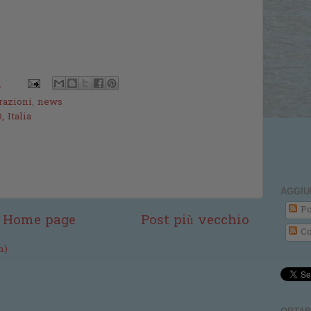
M
azioni
,
news
 Italia
AGGIU
Po
Home page
Post più vecchio
Co
m)