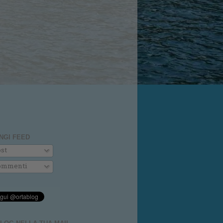
NGI FEED
st
mmenti