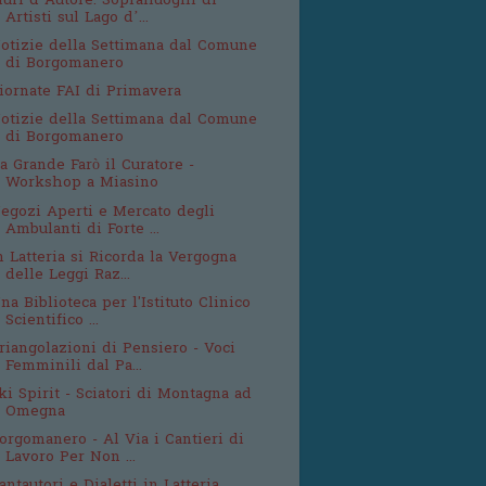
uri d’Autore: Sopralluoghi di
Artisti sul Lago d’...
otizie della Settimana dal Comune
di Borgomanero
iornate FAI di Primavera
otizie della Settimana dal Comune
di Borgomanero
a Grande Farò il Curatore -
Workshop a Miasino
egozi Aperti e Mercato degli
Ambulanti di Forte ...
n Latteria si Ricorda la Vergogna
delle Leggi Raz...
na Biblioteca per l'Istituto Clinico
Scientifico ...
riangolazioni di Pensiero - Voci
Femminili dal Pa...
ki Spirit - Sciatori di Montagna ad
Omegna
orgomanero - Al Via i Cantieri di
Lavoro Per Non ...