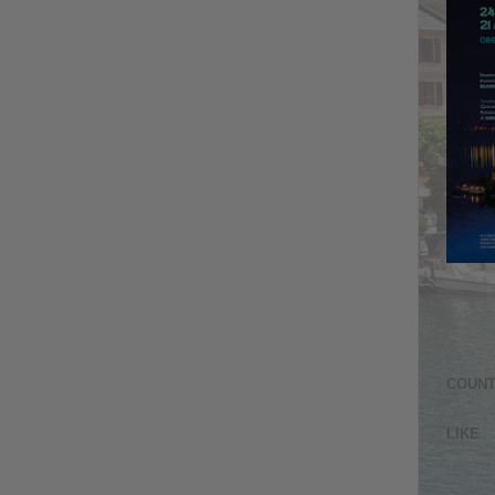
COUN
LIKE