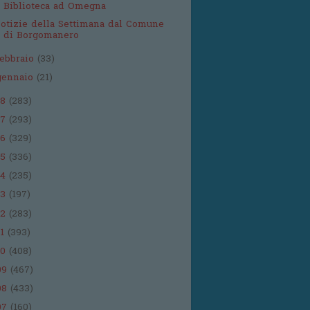
Biblioteca ad Omegna
otizie della Settimana dal Comune
di Borgomanero
febbraio
(33)
gennaio
(21)
18
(283)
17
(293)
16
(329)
15
(336)
14
(235)
13
(197)
12
(283)
11
(393)
10
(408)
09
(467)
08
(433)
07
(160)