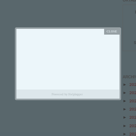
ORTAB
S
ARCHI
20
►
20
►
Powered by
Helplogger
20
►
20
►
20
►
20
►
20
►