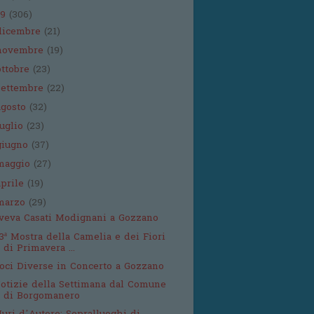
19
(306)
dicembre
(21)
novembre
(19)
ottobre
(23)
settembre
(22)
agosto
(32)
luglio
(23)
giugno
(37)
maggio
(27)
aprile
(19)
marzo
(29)
veva Casati Modignani a Gozzano
3ª Mostra della Camelia e dei Fiori
di Primavera ...
oci Diverse in Concerto a Gozzano
otizie della Settimana dal Comune
di Borgomanero