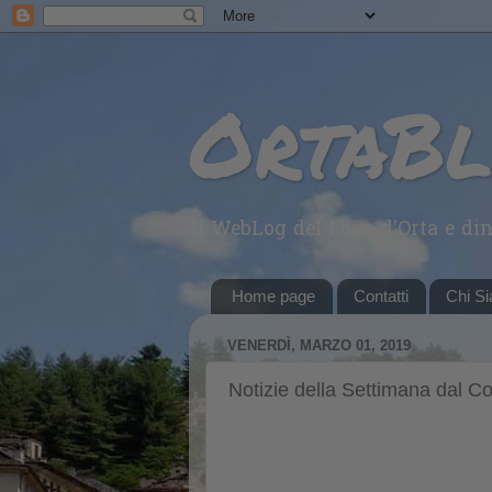
OrtaB
Il WebLog del Lago d'Orta e din
Home page
Contatti
Chi S
VENERDÌ, MARZO 01, 2019
Notizie della Settimana dal 