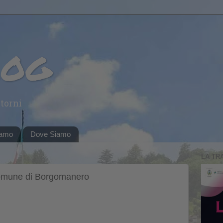
log
torni
iamo
Dove Siamo
LA TR
Comune di Borgomanero