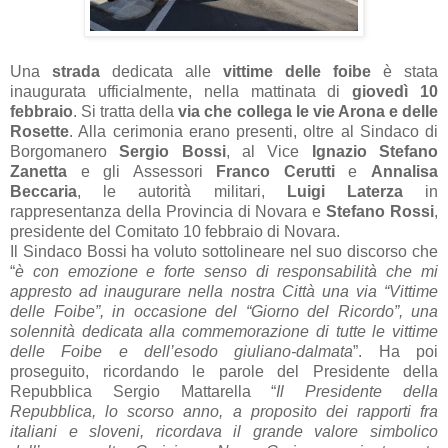
Una
strada
dedicata alle
vittime delle foibe
è stata
inaugurata ufficialmente, nella mattinata di
giovedì 10
febbraio
. Si tratta della
via che collega le vie Arona e delle
Rosette
. Alla cerimonia erano presenti, oltre al Sindaco di
Borgomanero
Sergio Bossi
, al Vice
Ignazio Stefano
Zanetta
e gli Assessori
Franco Cerutti
e
Annalisa
Beccaria
, le autorità militari,
Luigi Laterza
in
rappresentanza della Provincia di Novara e
Stefano Rossi
,
presidente del Comitato 10 febbraio di Novara.
Il Sindaco Bossi ha voluto sottolineare nel suo discorso che
“
è con emozione e forte senso di responsabilità che mi
appresto ad inaugurare nella nostra Città una via “Vittime
delle Foibe”, in occasione del “Giorno del Ricordo”, una
solennità dedicata alla commemorazione di tutte le vittime
delle Foibe e dell’esodo giuliano-dalmata
”. Ha poi
proseguito, ricordando le parole del Presidente della
Repubblica Sergio Mattarella “
Il Presidente della
Repubblica, lo scorso anno, a proposito dei rapporti fra
italiani e sloveni, ricordava il grande valore simbolico