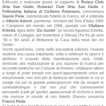
Edilcusio e realizzata grazie al supporto di
Rotary Club
Orta San Giulio
,
Rotaract Club Orta San Giulio
e
Fellowship Italiana di Ciclismo Rotariano
, commemora
Gianni Piola
, indimenticato fratello di Franco, ed è intitolata
a
Vittorio Adorni
, parmense, vincitore del Giro d’Italia 1965
e Campione del mondo nel 1968, sposato con
Vitaliana
Erbetta
, figlia dello “
Zio Gustin
” (al secolo Agostino Erbetta,
nativo di Cureggio, poi trasferitosi a Stresa) che fra gli anni
’50 e ’60 avviò al Mottarone la Casa della neve del zio
Gustin.
Anche quest'anno, come nelle precedenti edizioni, l’evento
sosterrà una causa importante, volta a celebrare lo sport e il
territorio: il ricavato della manifestazione sarà, infatti,
destinato alla realizzazione di una stazione di ricarica per
biciclette elettriche nel Comune di Armeno. «
Abbiamo atteso
a lungo di poter tornare con quest’appuntamento unico ed
emozionante, non solo per la bellezza del contesto in cui si
svolge ma per la grande partecipazione che da sempre lo
contraddistingue e che non può che commuovermi
pensando a tutti gli sportivi, appassionati di ciclismo e amici
che riunisce in ricordo di mio fratello Gianni
» annuncia
Franco Piola
.