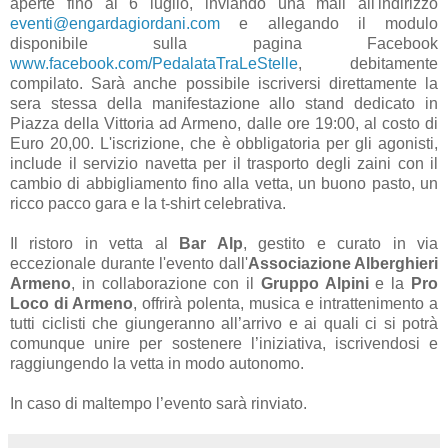
aperte fino al 6 luglio, inviando una mail all'indirizzo
eventi@engardagiordani.com
e allegando il modulo
disponibile sulla pagina Facebook
www.facebook.com/PedalataTraLeStelle
, debitamente
compilato. Sarà anche possibile iscriversi direttamente la
sera stessa della manifestazione allo stand dedicato in
Piazza della Vittoria ad Armeno, dalle ore 19:00, al costo di
Euro 20,00. L'iscrizione, che è obbligatoria per gli agonisti,
include il servizio navetta per il trasporto degli zaini con il
cambio di abbigliamento fino alla vetta, un buono pasto, un
ricco pacco gara e la t-shirt celebrativa.
Il ristoro in vetta al
Bar Alp
, gestito e curato in via
eccezionale durante l'evento dall'
Associazione Alberghieri
Armeno
, in collaborazione con il
Gruppo Alpini
e la
Pro
Loco di Armeno
, offrirà polenta, musica e intrattenimento a
tutti ciclisti che giungeranno all’arrivo e ai quali ci si potrà
comunque unire per sostenere l’iniziativa, iscrivendosi e
raggiungendo la vetta in modo autonomo.
In caso di maltempo l’evento sarà rinviato.