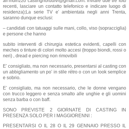
all'indirizzo castingnordufvl@gmail.com: inviare due tre foto
recenti, lasciare un contatto telefonico e indicare luogo di
residenza);La serie TV e' ambientata negli anni Trenta,
saranno dunque esclusi:
– candidati con tatuaggi sulle mani, collo, viso (sopracciglia)
e persone che hanno
subito interventi di chirurgia estetica evidenti, capelli con
meches o tinture di colori molto accesi (troppo biondi, rossi o
neri) , dread e piercing non rimovibili
E' consigliato, ma non necessario, presentarsi al casting con
un abbigliamento un po' in stile rétro o con un look semplice
e sobrio.
E' consigliato, ma non necessario, che le donne vengano
con trucco leggero e senza smalto alle unghie e gli uomini
senza barba o con baff.
SONO PREVISTE 2 GIORNATE DI CASTING IN
PRESENZA SOLO PER I MAGGIORENNI :
PRESENTARSI O IL 28 O IL 29 GENNAIO PRESSO IL