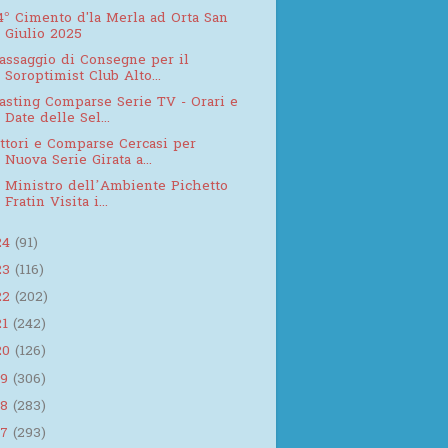
4° Cimento d'la Merla ad Orta San
Giulio 2025
assaggio di Consegne per il
Soroptimist Club Alto...
asting Comparse Serie TV - Orari e
Date delle Sel...
ttori e Comparse Cercasi per
Nuova Serie Girata a...
l Ministro dell’Ambiente Pichetto
Fratin Visita i...
24
(91)
23
(116)
22
(202)
21
(242)
20
(126)
19
(306)
18
(283)
17
(293)