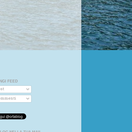
NGI FEED
st
mmenti