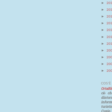
20
►
20
►
20
►
20
►
20
►
20
►
20
►
20
►
20
►
20
►
20
►
COS'È
OrtaB
ciò ch
dinto
infor
turist
Cusio.