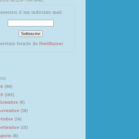
LOG NELLA TUA MAIL
Inserisci il tuo indirizzo mail:
ervizio fornito da
FeedBurner
VIO
26
(98)
25
(185)
dicembre
(8)
novembre
(18)
ottobre
(14)
settembre
(15)
agosto
(8)