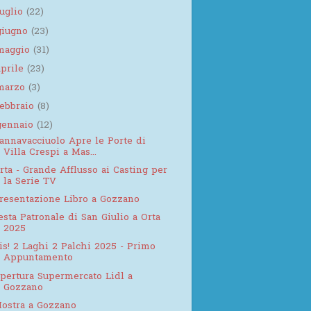
luglio
(22)
giugno
(23)
maggio
(31)
aprile
(23)
marzo
(3)
febbraio
(8)
gennaio
(12)
annavacciuolo Apre le Porte di
Villa Crespi a Mas...
rta - Grande Afflusso ai Casting per
la Serie TV
resentazione Libro a Gozzano
esta Patronale di San Giulio a Orta
2025
is! 2 Laghi 2 Palchi 2025 - Primo
Appuntamento
pertura Supermercato Lidl a
Gozzano
ostra a Gozzano