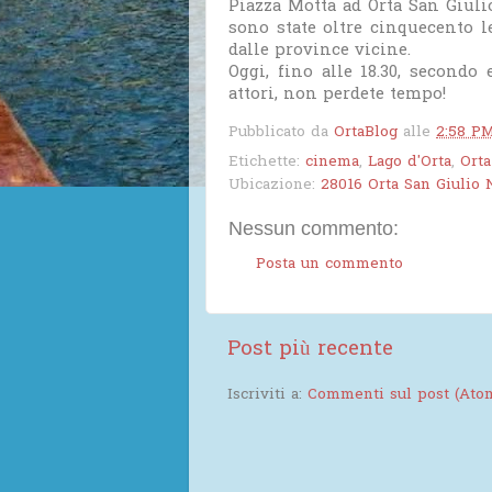
Piazza Motta ad Orta San Giuli
sono state oltre cinquecento 
dalle province vicine.
Oggi, fino alle 18.30, secondo
attori, non perdete tempo!
Pubblicato da
OrtaBlog
alle
2:58 P
Etichette:
cinema
,
Lago d'Orta
,
Orta
Ubicazione:
28016 Orta San Giulio N
Nessun commento:
Posta un commento
Post più recente
Iscriviti a:
Commenti sul post (Ato