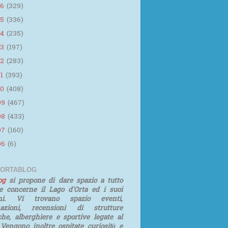
16
(329)
15
(336)
14
(235)
13
(197)
12
(283)
11
(393)
10
(408)
09
(467)
08
(433)
07
(160)
06
(6)
 ORTABLOG
log
si propone di dare spazio a tutto
e concerne il Lago d'Orta ed i suoi
rni. Vi trovano spazio eventi,
mazioni, recensioni di strutture
iche, alberghiere e sportive legate al
 Vengono inoltre ospitate curiosità e