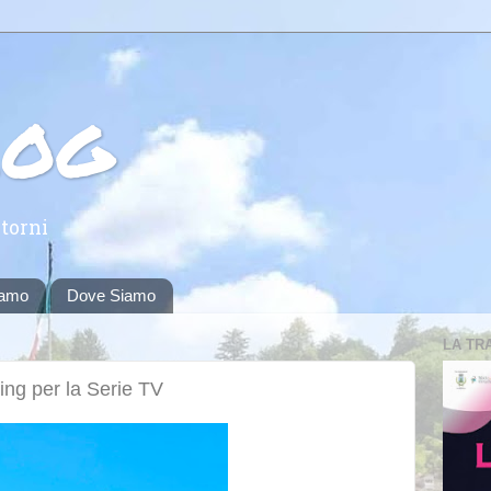
log
torni
iamo
Dove Siamo
LA TR
ing per la Serie TV