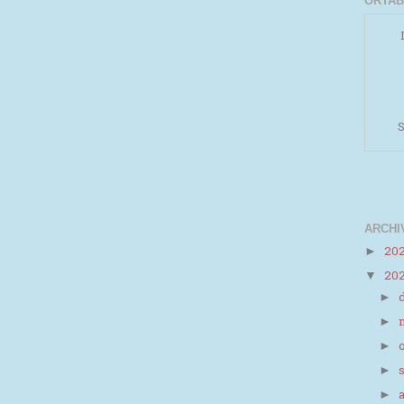
ORTAB
S
ARCHI
20
►
Powered by
Helplogger
20
▼
►
►
►
►
►