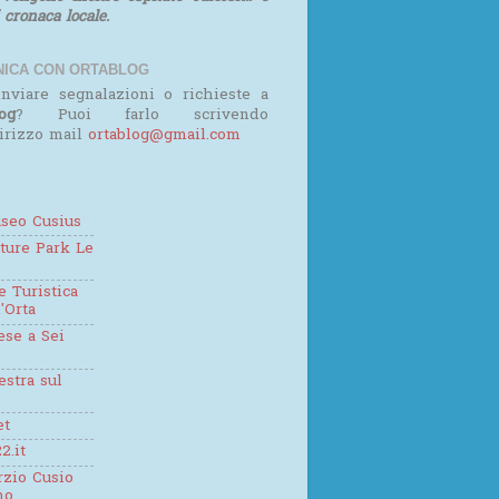
i cronaca locale.
ICA CON ORTABLOG
nviare segnalazioni o richieste a
og
? Puoi farlo scrivendo
dirizzo mail
ortablog@gmail.com
seo Cusius
ture Park Le
 Turistica
'Orta
se a Sei
estra sul
et
2.it
zio Cusio
mo