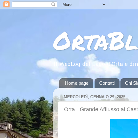
OrtaB
Il WebLog del Lago d'Orta e din
Home page
Contatti
Chi S
MERCOLEDÌ, GENNAIO 29, 2025
Orta - Grande Afflusso ai Cast