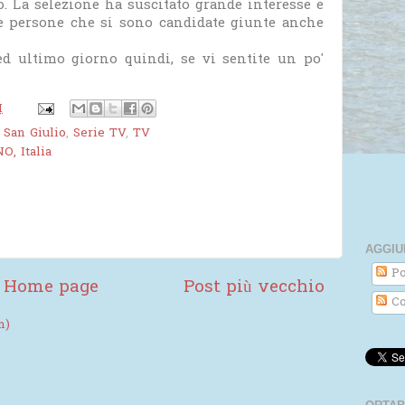
o. La selezione ha suscitato grande interesse e
le persone che si sono candidate giunte anche
 ed ultimo giorno quindi, se vi sentite un po'
M
 San Giulio
,
Serie TV
,
TV
O, Italia
AGGIU
Po
Home page
Post più vecchio
Co
m)