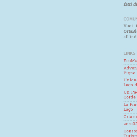
fatti d
COMUN
Vuoi i
OrtaBl
all'in
LINKS
EcoMu
Adven
Pigne
Unione
Lago d
Un Pae
Corde
La Fin
Lago
Orta.n
zero32
Consor
Turis