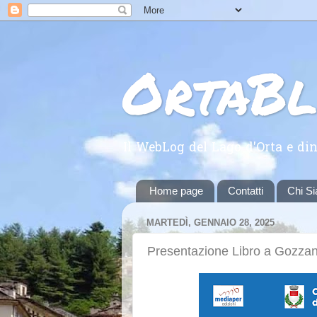
OrtaB
Il WebLog del Lago d'Orta e din
Home page
Contatti
Chi S
MARTEDÌ, GENNAIO 28, 2025
Presentazione Libro a Gozza