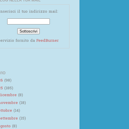
LOG NELLA TUA MAIL
Inserisci il tuo indirizzo mail:
ervizio fornito da
FeedBurner
VIO
26
(98)
25
(185)
dicembre
(8)
novembre
(18)
ottobre
(14)
settembre
(15)
agosto
(8)