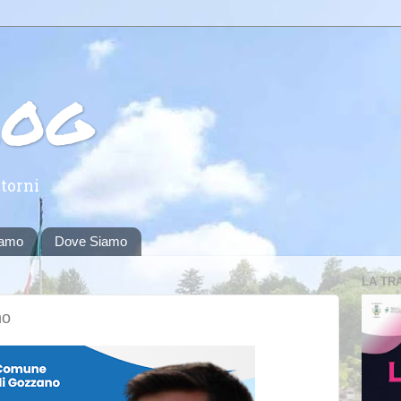
log
torni
iamo
Dove Siamo
LA TR
no