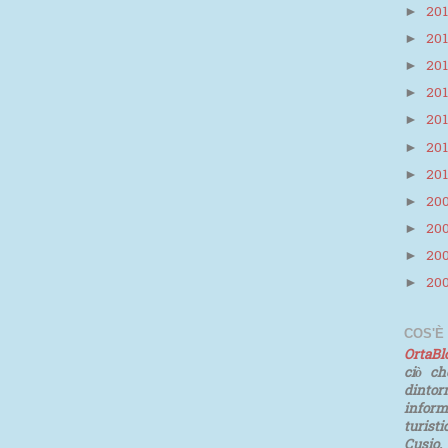
20
►
20
►
20
►
20
►
20
►
20
►
20
►
20
►
20
►
20
►
20
►
COS'È
OrtaB
ciò ch
dinto
infor
turist
Cusio.