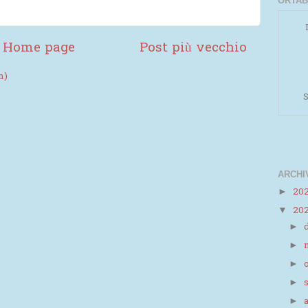
ORTAB
Home page
Post più vecchio
m)
S
ARCHI
20
►
Powered by
Helplogger
20
▼
►
►
►
►
►