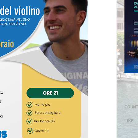
COUN
LIKE