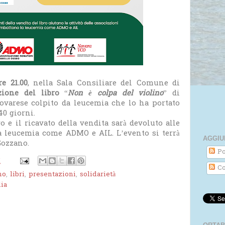
re 21.00
, nella Sala Consiliare del Comune di
zione del libro
“
Non è colpa del violino
” di
ovarese colpito da leucemia che lo ha portato
40 giorni.
ro e il ricavato della vendita sarà devoluto alle
a leucemia come ADMO e AIL. L’evento si terrà
AGGIU
Gozzano.
Po
M
Co
no
,
libri
,
presentazioni
,
solidarietà
ia