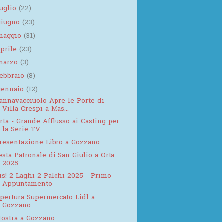
luglio
(22)
giugno
(23)
maggio
(31)
aprile
(23)
marzo
(3)
febbraio
(8)
gennaio
(12)
annavacciuolo Apre le Porte di
Villa Crespi a Mas...
rta - Grande Afflusso ai Casting per
la Serie TV
resentazione Libro a Gozzano
esta Patronale di San Giulio a Orta
2025
is! 2 Laghi 2 Palchi 2025 - Primo
Appuntamento
pertura Supermercato Lidl a
Gozzano
ostra a Gozzano