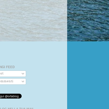
NGI FEED
st
mmenti