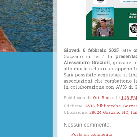
Giovedì 6 febbraio 2025
, alle
o
Gozzano si terrà la
presenta
Alessandro Grazioli
, giovane n
alla morte nel giro di appena 1
Sarà possibile acquistare il lib
associazioni che combattono l
in collaborazione con AVIS di 
Pubblicato da
OrtaBlog
alle
1:48 P
Etichette:
AVIS
,
biblioteche
,
Gozza
Ubicazione:
28024 Gozzano NO, Ital
Nessun commento:
Posta un commento