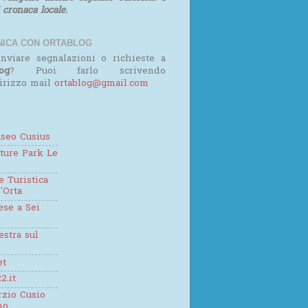
i cronaca locale.
ICA CON ORTABLOG
nviare segnalazioni o richieste a
og
? Puoi farlo scrivendo
dirizzo mail
ortablog@gmail.com
seo Cusius
ture Park Le
 Turistica
'Orta
se a Sei
estra sul
et
2.it
zio Cusio
mo