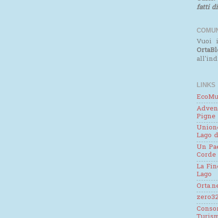
fatti d
COMUN
Vuoi i
OrtaBl
all'in
LINKS
EcoMu
Adven
Pigne
Unione
Lago d
Un Pae
Corde
La Fin
Lago
Orta.n
zero32
Consor
Turis