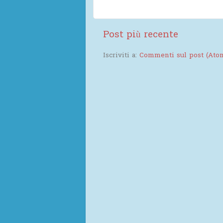
Post più recente
Iscriviti a:
Commenti sul post (Ato