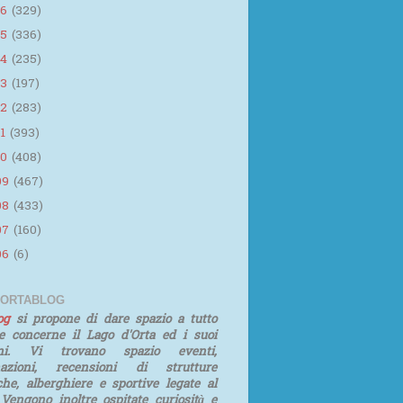
16
(329)
15
(336)
14
(235)
13
(197)
12
(283)
11
(393)
10
(408)
09
(467)
08
(433)
07
(160)
06
(6)
 ORTABLOG
log
si propone di dare spazio a tutto
e concerne il Lago d'Orta ed i suoi
rni. Vi trovano spazio eventi,
mazioni, recensioni di strutture
iche, alberghiere e sportive legate al
 Vengono inoltre ospitate curiosità e