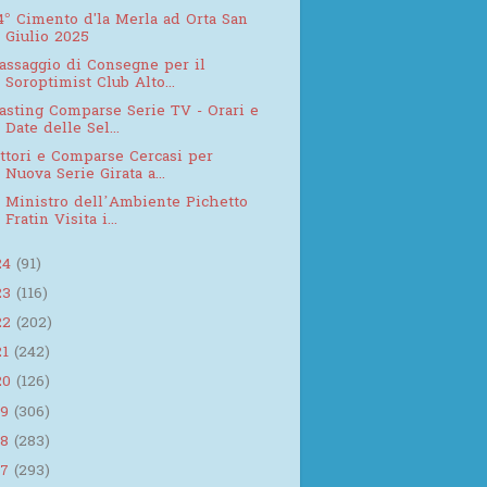
4° Cimento d'la Merla ad Orta San
Giulio 2025
assaggio di Consegne per il
Soroptimist Club Alto...
asting Comparse Serie TV - Orari e
Date delle Sel...
ttori e Comparse Cercasi per
Nuova Serie Girata a...
l Ministro dell’Ambiente Pichetto
Fratin Visita i...
24
(91)
23
(116)
22
(202)
21
(242)
20
(126)
19
(306)
18
(283)
17
(293)