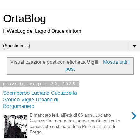
OrtaBlog
Il WebLog del Lago d'Orta e dintorni
▼
Visualizzazione post con etichetta
Vigili
.
Mostra tutti i
post
giovedì, maggio 22, 2025
Scomparso Luciano Cucuzzella
Storico Vigile Urbano di
Borgomanero
›
È mancato ieri, all’età di 85 anni, Luciano
Cucuzzella , geometra ma per molti anni volto
conosciuto e stimato della Polizia urbana di
Borgo...