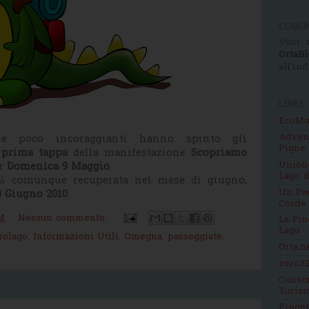
COMUN
Vuoi i
OrtaBl
all'in
LINKS
EcoMu
Adven
che poco incoraggianti hanno spinto gli
Pigne
prima tappa
della manifestazione
Scopriamo
Unione
er
Domenica 9 Maggio
.
Lago d
à comunque recuperata nel mese di giugno,
Un Pae
 Giugno 2010
.
Corde
M
Nessun commento:
La Fin
Lago
rolago
,
Informazioni Utili
,
Omegna
,
passeggiate
,
Orta.n
zero32
Consor
Turis
Proge