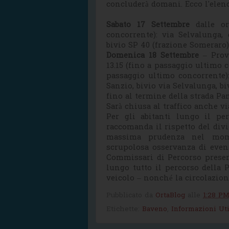
concluderà domani. Ecco l'elen
Sabato 17 Settembre
dalle or
concorrente): via Selvalunga,
bivio SP 40 (frazione Someraro)
Domenica 18 Settembre
– Prova
13.15 (fino a passaggio ultimo c
passaggio ultimo concorrente):
Sanzio, bivio via Selvalunga, bi
fino al termine della strada Pa
Sarà chiusa al traffico anche vi
Per gli abitanti lungo il pe
raccomanda il rispetto del divi
massima prudenza nel mome
scrupolosa osservanza di event
Commissari di Percorso present
lungo tutto il percorso della 
veicolo – nonché la circolazion
Pubblicato da
OrtaBlog
alle
1:28 P
Etichette:
Baveno
,
Informazioni Uti