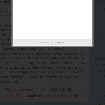
ORTAB
co delle
strade chiuse al traffico
:
e 13 alle ore 17 (fino a passaggio ultimo
 da bivio strada vecchia per Someraro fino a
 Speciale “Panoramica” dalle ore 10 alle ore
oncorrente) dalle ore 14 fino alle ore 17 (fino a
S
 da via Federico Borromeo, bivio via Raffaello
vio SP 40 fino a bivio SP 39 (da Carciano a Levo
Powered by
Helplogger
noramica).
a Baveno, eccetto che per i residenti.
rcorso della Prova Speciale “Panoramica”, si
eto di circolazione imposto dalla Prefettura, la
ARCHI
nto del passaggio dei concorrenti e la
20
▼
uali indicazioni delle Forze dell’Ordine e dei
▼
i. È assolutamente vietata la sosta di veicoli
U
Prova Speciale – pena la rimozione forzata del
e pedonale.
S
M
Nessun commento:
li
,
rally
,
Rally Bi-Ronde dell Ossola
,
Stresa
,
viabilità
D
►