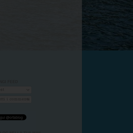
NGI FEED
st
tti i commenti