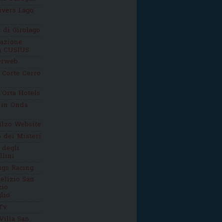
ivers Lago
g di Girolago
iazione
ca CUSIUS
erweb
 Corte Cerro
'Orta Hotels
 in Onda
ilzo Website
o dei Misteri
 degli
llini
igs Racing
elizio San
zio
lio
Tv
Villa San