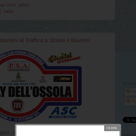
ni Utili
,
uffici
 Italia
mitazioni al Traffico a Stresa e Baveno
AGGIU
Po
Tu
gio l'
8° Rally Bi-Ronde dell'Ossola
che si