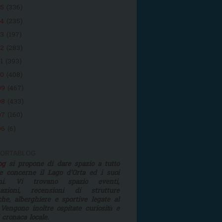
15
(336)
14
(235)
13
(197)
12
(283)
11
(393)
10
(408)
09
(467)
08
(433)
07
(160)
06
(6)
 ORTABLOG
log
si propone di dare spazio a tutto
e concerne il Lago d'Orta ed i suoi
rni. Vi trovano spazio eventi,
mazioni, recensioni di strutture
iche, alberghiere e sportive legate al
 Vengono inoltre ospitate curiosità e
i cronaca locale.