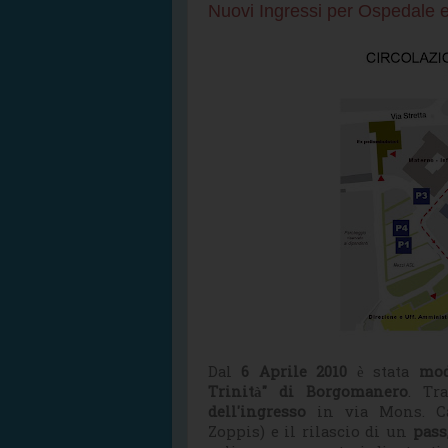
Nuovi Ingressi per Ospedale 
Dal
6 Aprile 2010
è stata
mod
Trinità" di Borgomanero
. Tr
dell'ingresso
in via Mons. Cav
Zoppis) e il rilascio di un
pass