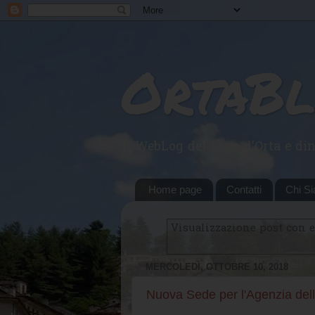
OrtaB
Il WebLog del Lago d'Orta e din
Home page
Contatti
Chi S
Visualizzazione post con 
MERCOLEDÌ, OTTOBRE 10, 2018
Nuova Sede per l'Agenzia del