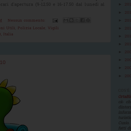
rari d'apertura (9-12.50 e 16-17.50 dal lunedì al
20
►
20
►
20
M
Nessun commento:
►
ni Utili
,
Polizia Locale
,
Vigili
20
►
 Italia
20
►
20
►
20
►
20
►
010
20
►
20
►
COS'È
OrtaB
ciò ch
dinto
infor
turist
Cusio.
fatti d