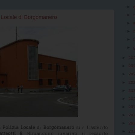
►
►
izia Locale di Borgomanero
►
►
►
►
20
►
20
►
20
►
20
►
20
►
20
►
20
►
20
►
20
►
 Polizia Locale
di
Borgomanero
si è trasferito
20
►
tteotti 8
. Rimangono invariati il recapito