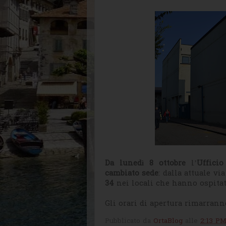
Da lunedì 8 ottobre
l’
Ufficio
cambiato sede
: dalla attuale vi
34
nei locali che hanno ospitat
Gli orari di apertura rimarranno
Pubblicato da
OrtaBlog
alle
2:13 P