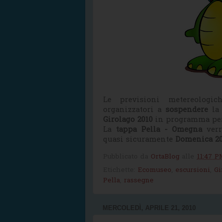
Le previsioni metereologi
organizzatori a
sospendere
la
Girolago 2010
in programma p
La
tappa Pella - Omegna
verr
quasi sicuramente
Domenica 20
Pubblicato da
OrtaBlog
alle
11:47 P
Etichette:
Ecomuseo
,
escursioni
,
Gi
Pella
,
rassegne
MERCOLEDÌ, APRILE 21, 2010