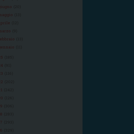
giugno
(20)
maggio
(13)
aprile
(12)
marzo
(9)
febbraio
(13)
gennaio
(11)
25
(185)
24
(91)
23
(116)
22
(202)
21
(242)
20
(126)
19
(306)
18
(283)
17
(293)
16
(329)