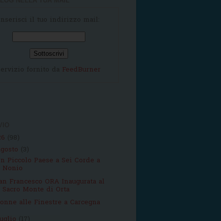
LOG NELLA TUA MAIL
Inserisci il tuo indirizzo mail:
ervizio fornito da
FeedBurner
VIO
26
(98)
agosto
(3)
n Piccolo Paese a Sei Corde a
Nonio
an Francesco ORA Inaugurata al
Sacro Monte di Orta
onne alle Finestre a Carcegna
luglio
(17)