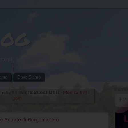
log
torni
iamo
Dove Siamo
LA TR
etichetta
Informazioni Utili
.
Mostra tutti i
post
le Entrate di Borgomanero