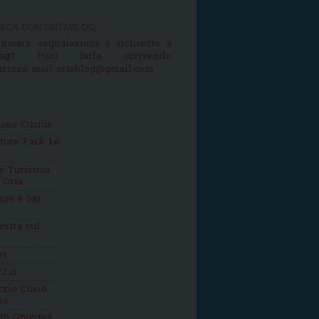
ICA CON ORTABLOG
nviare segnalazioni o richieste a
og
? Puoi farlo scrivendo
dirizzo mail
ortablog@gmail.com
seo Cusius
ture Park Le
 Turistica
'Orta
se a Sei
estra sul
et
2.it
zio Cusio
mo
tto Omegna