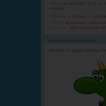
telefonico (0322/837727) e gli o
venerdì).
Pubblicato da
OrtaBlog
alle
12:15 P
Etichette:
Borgomanero
,
Informazio
Ubicazione:
28021 Borgomanero NO,
MERCOLEDÌ, MAGGIO 05, 2010
Rinviata 1ª Tappa Girolago 2