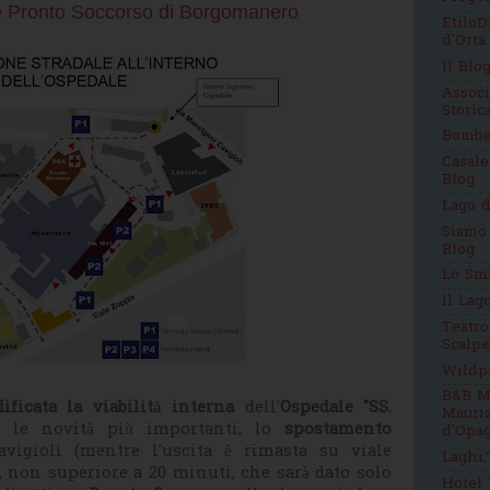
e Pronto Soccorso di Borgomanero
EtiloD
d'Orta
Il Blo
Assoc
Stori
Bomb
Casale
Blog
Lago d
Siamo
Blog
Lo Sm
Il Lag
Teatro
Scalpe
Wildp
B&B M
ificata la viabilità interna
dell'
Ospedale "SS.
Mauri
a le novità più importanti, lo
spostamento
d'Opag
igioli (mentre l'uscita è rimasta su viale
Laghi.
, non superiore a 20 minuti, che sarà dato solo
Hotel 