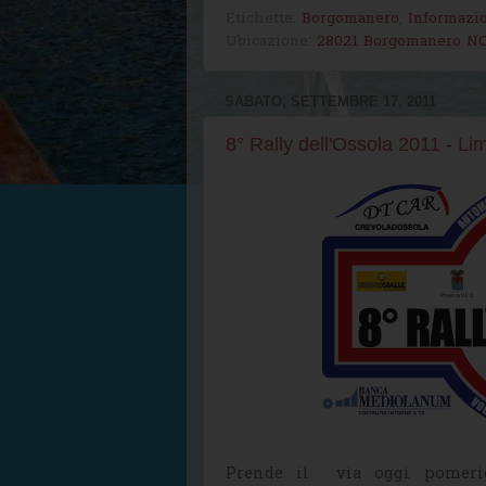
Etichette:
Borgomanero
,
Informazio
Ubicazione:
28021 Borgomanero NO,
SABATO, SETTEMBRE 17, 2011
8° Rally dell'Ossola 2011 - Li
Prende il via oggi pomerig