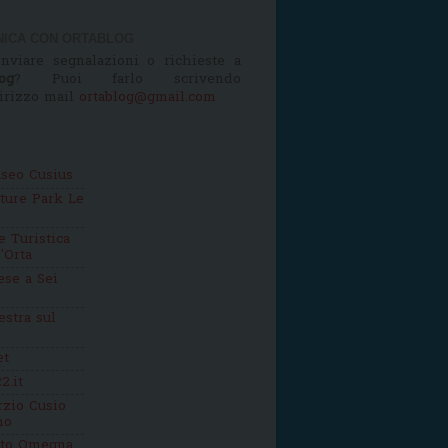
ICA CON ORTABLOG
nviare segnalazioni o richieste a
og
? Puoi farlo scrivendo
dirizzo mail
ortablog@gmail.com
seo Cusius
ture Park Le
 Turistica
'Orta
se a Sei
estra sul
et
2.it
zio Cusio
mo
tto Omegna