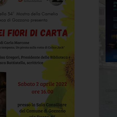
COUN
LIKE