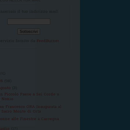
LOG NELLA TUA MAIL
Inserisci il tuo indirizzo mail:
ervizio fornito da
FeedBurner
VIO
26
(98)
agosto
(3)
n Piccolo Paese a Sei Corde a
Nonio
an Francesco ORA Inaugurata al
Sacro Monte di Orta
onne alle Finestre a Carcegna
luglio
(17)