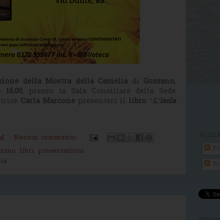
zione della Mostra della Camelia
di
Gozzano
,
 16.00
, presso la Sala Consiliare della Sede
ttrice
Carla Marcone
presenterà il
libro
“
L’isola
AGGIU
PM
Nessun commento:
Po
zano
,
libri
,
presentazioni
ia
Tu