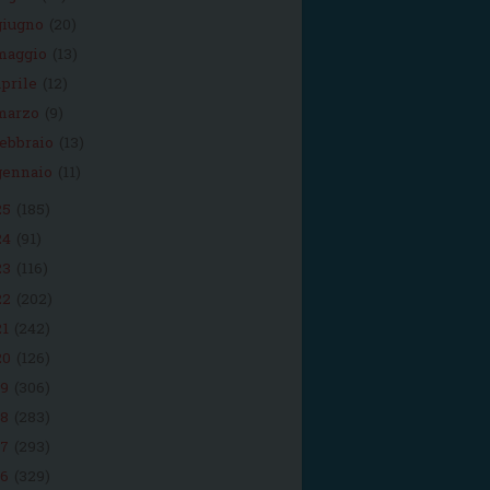
giugno
(20)
maggio
(13)
aprile
(12)
marzo
(9)
febbraio
(13)
gennaio
(11)
25
(185)
24
(91)
23
(116)
22
(202)
21
(242)
20
(126)
19
(306)
18
(283)
17
(293)
16
(329)