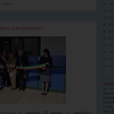
20
 Italia
►
20
►
20
►
20
►
aporti a Borgomanero
20
►
20
►
20
►
20
►
20
►
20
►
COS'È
OrtaB
ciò ch
dinto
infor
turist
Cusio.
fatti d
mattinata di
martedì 22 marzo
, lo
sportello