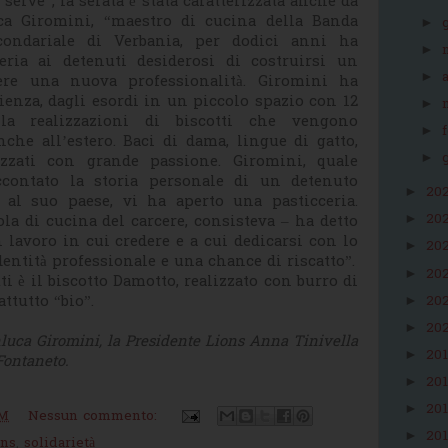
 serve”, la serata è stata caratterizzata anche da
uca Giromini, “maestro di cucina della Banda
►
condariale di Verbania, per dodici anni ha
►
ceria ai detenuti desiderosi di costruirsi un
►
ere una nuova professionalità. Giromini ha
ienza, dagli esordi in un piccolo spazio con 12
►
lla realizzazioni di biscotti che vengono
►
nche all’estero. Baci di dama, lingue di gatto,
►
lizzati con grande passione. Giromini, quale
ccontato la storia personale di un detenuto
20
►
 al suo paese, vi ha aperto una pasticceria.
20
ola di cucina del carcere, consisteva – ha detto
►
 lavoro in cui credere e a cui dedicarsi con lo
20
►
entità professionale e una chance di riscatto”.
20
►
ti è il biscotto Damotto, realizzato con burro di
ttutto “bio”.
20
►
20
►
anluca Giromini, la Presidente Lions Anna Tinivella
20
►
Fontaneto.
20
►
20
►
PM
Nessun commento:
20
►
ons
,
solidarietà