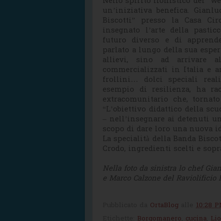
Nello spirito lionistico del “we
un’iniziativa benefica. Gianl
Biscotti” presso la Casa Cir
insegnato l’arte della pastic
futuro diverso e di apprend
parlato a lungo della sua esper
allievi, sino ad arrivare a
commercializzati in Italia e a
frollini… dolci speciali rea
esempio di resilienza, ha ra
extracomunitario che, tornato
“L’obiettivo didattico della scu
– nell’insegnare ai detenuti un
scopo di dare loro una nuova id
La specialità della Banda Biscot
Crodo, ingredienti scelti e sopra
Nella foto da sinistra lo chef Gi
e Marco Calzone del Raviolificio 
Pubblicato da
OrtaBlog
alle
10:28 
Etichette:
Borgomanero
,
cucina
,
Li