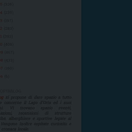
15
(336)
14
(235)
13
(197)
12
(283)
11
(393)
10
(408)
09
(467)
08
(433)
07
(160)
06
(6)
 ORTABLOG
log
si propone di dare spazio a tutto
e concerne il Lago d'Orta ed i suoi
rni. Vi trovano spazio eventi,
mazioni, recensioni di strutture
iche, alberghiere e sportive legate al
 Vengono inoltre ospitate curiosità e
i cronaca locale.