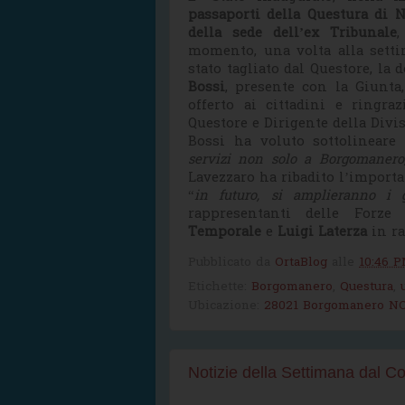
passaporti della Questura di
della sede dell’ex Tribunale
momento, una volta alla sett
stato tagliato dal Questore, la 
Bossi
, presente con la Giunta,
offerto ai cittadini e ringra
Questore e Dirigente della Divi
Bossi ha voluto sottolineare
servizi non solo a Borgomanero
Lavezzaro ha ribadito l’importa
“
in futuro, si amplieranno i g
rappresentanti delle Forze
Temporale
e
Luigi Laterza
in r
Pubblicato da
OrtaBlog
alle
10:46 
Etichette:
Borgomanero
,
Questura
,
Ubicazione:
28021 Borgomanero NO,
Notizie della Settimana dal 