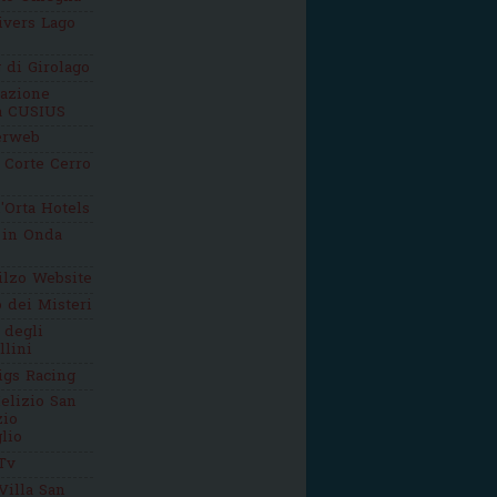
ivers Lago
g di Girolago
iazione
ca CUSIUS
erweb
 Corte Cerro
'Orta Hotels
 in Onda
ilzo Website
o dei Misteri
 degli
llini
igs Racing
elizio San
zio
lio
Tv
Villa San