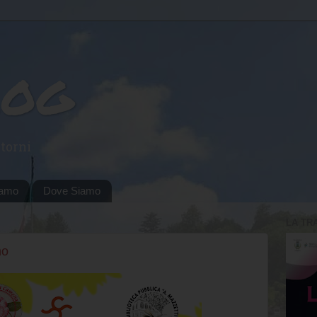
log
torni
iamo
Dove Siamo
LA TR
no