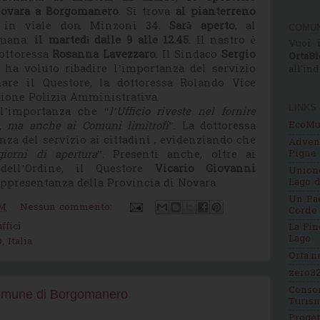
 Novara a Borgomanero
. Si trova
al pianterreno
, in viale don Minzoni 34.
Sarà aperto
, al
COMUN
imana:
il martedì dalle 9 alle 12.45
. Il nastro è
Vuoi i
dottoressa
Rosanna Lavezzaro
. Il Sindaco
Sergio
OrtaBl
 ha voluto ribadire l’importanza del servizio
all'in
ziare il Questore, la dottoressa Rolando Vice
sione Polizia Amministrativa.
LINKS
 l’importanza che “
l’Ufficio riveste nel fornire
, ma anche ai Comuni limitrofi
”. La dottoressa
EcoMu
nza del servizio ai cittadini , evidenziando che
Adven
iorni di apertura
”. Presenti anche, oltre ai
Pigne
 dell’Ordine, il Questore
Vicario Giovanni
Unione
appresentanza della Provincia di Novara.
Lago d
Un Pae
PM
Nessun commento:
Corde
uffici
La Fin
Lago
 Italia
Orta.n
zero32
Consor
Comune di Borgomanero
Turis
Proge