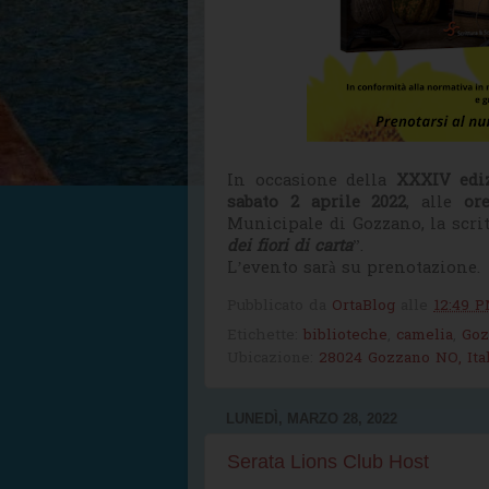
In occasione della
XXXIV edi
sabato 2 aprile 2022
, alle
ore
Municipale di Gozzano, la scri
dei fiori di carta
”.
L’evento sarà su prenotazione.
Pubblicato da
OrtaBlog
alle
12:49 
Etichette:
biblioteche
,
camelia
,
Goz
Ubicazione:
28024 Gozzano NO, Ital
LUNEDÌ, MARZO 28, 2022
Serata Lions Club Host