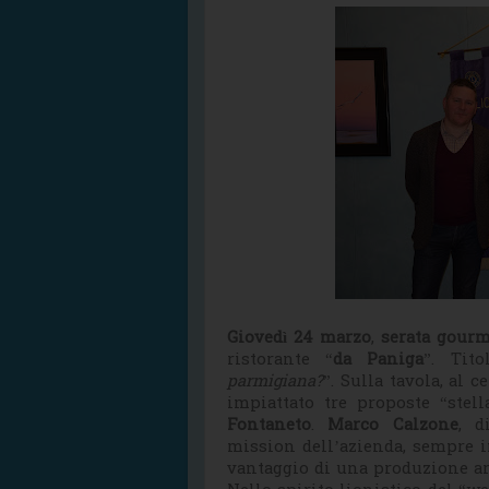
Giovedì 24 marzo
,
serata gour
ristorante “
da Paniga
”. Tito
parmigiana?
”. Sulla tavola, al c
impiattato tre proposte “stell
Fontaneto
.
Marco Calzone
, d
mission dell’azienda, sempre i
vantaggio di una produzione art