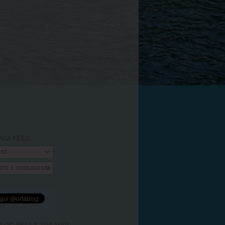
NGI FEED
st
tti i commenti