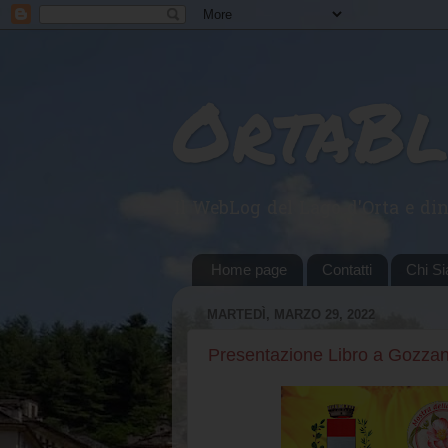
OrtaB
Il WebLog del Lago d'Orta e din
Home page
Contatti
Chi S
MARTEDÌ, MARZO 29, 2022
Presentazione Libro a Gozza