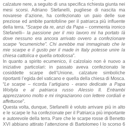
calzature nere, a seguito di una specifica richiesta giunta nei
mesi scorsi. Adriano Stefanelli, pugliese di nascita ma
novarese d’azione, ha confezionato un paio delle sue
preziose ed ambite pantofoline per il patriarca più influente
della terra. “
Scarpe da re, anzi da Papa
– commenta ironico
Stefanelli–
la passione per il mio lavoro mi ha portato là
dove nessuno era ancora arrivato ovvero a confezionare
scarpe “ecumeniche”. Chi avrebbe mai immaginato che le
mie scarpe e il gusto per il made in Italy potesse unire la
chiesa cattolica e quella ortodossa
”.
In quanto a spirito ecumenico, il calzolaio non è nuovo a
iniziative particolari: in passato aveva confezionato le
cosiddette scarpe dell’Unione, calzature simboliche
riportanti l’egida del vaticano e quella della chiesa di Mosca.
“
Le scarpe
– ricorda l’artigiano -
erano dedicate a Papa
Woityla e al patriarca russo Alessio II. Entrambi
apprezzarono molto e mi ringraziarono con lettere cordiali e
affettuose
”.
Questa volta, dunque, Stefanelli è voluto arrivare più in alto
e le scarpe le ha confezionate per il Patriarca più importante
e autorevole della terra. Pare che le scarpe rosse di Benetto
XVI abbiano attirato l’attenzione di Bartolomeo I lo scorso 6