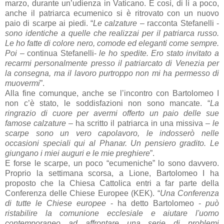
marzo, durante un’udienza in Vaticano. E così, di lì a poco,
anche il patriarca ecumenico si è ritrovato con un nuovo
paio di scarpe ai piedi. “
Le calzature
– racconta Stefanelli -
sono identiche a quelle che realizzai per il patriarca russo.
Le ho fatte di colore nero, comode ed eleganti come sempre.
Poi
– continua Stefanelli-
le ho spedite. Ero stato invitato a
recarmi personalmente presso il patriarcato di Venezia per
la consegna, ma il lavoro purtroppo non mi ha permesso di
muovermi
”.
Alla fine comunque, anche se l’incontro con Bartolomeo I
non c’è stato, le soddisfazioni non sono mancate. “
La
ringrazio di cuore per avermi offerto un paio delle sue
famose calzature
– ha scritto il patriarca in una missiva –
le
scarpe sono un vero capolavoro, le indosserò nelle
occasioni speciali qui al Phanar. Un pensiero gradito. Le
giungano i miei auguri e le mie preghiere
”.
E forse le scarpe, un poco “ecumeniche” lo sono davvero.
Proprio la settimana scorsa, a Lione, Bartolomeo I ha
proposto che la Chiesa Cattolica entri a far parte della
Conferenza delle Chiese Europee (KEK). “
Una Conferenza
di tutte le Chiese europee
- ha detto Bartolomeo -
può
ristabilire la comunione ecclesiale e aiutare l'uomo
contemporaneo ad affrontare una serie di problemi