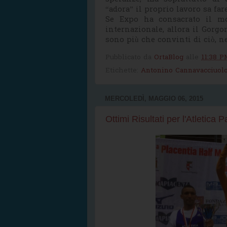
“adora” il proprio lavoro sa fare
Se Expo ha consacrato il mo
internazionale, allora il Gorgon
sono più che convinti di ciò, n
Pubblicato da
OrtaBlog
alle
11:38 P
Etichette:
Antonino Cannavacciuol
MERCOLEDÌ, MAGGIO 06, 2015
Ottimi Risultati per l'Atletica P