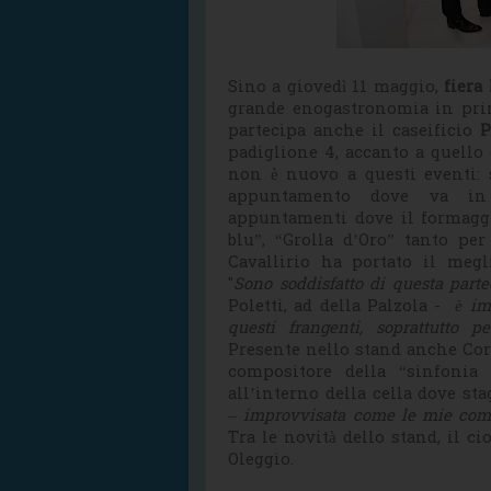
Sino a giovedì 11 maggio,
fiera
grande enogastronomia in pri
partecipa anche il caseificio
P
padiglione 4, accanto a quello
non è nuovo a questi eventi: 
appuntamento dove va in 
appuntamenti dove il formaggio
blu”, “Grolla d’Oro” tanto per
Cavallirio ha portato il megli
"
Sono soddisfatto di questa parte
Poletti, ad della Palzola -
è im
questi frangenti, soprattutto p
Presente nello stand anche Corra
compositore della “sinfonia
all’interno della cella dove st
–
improvvisata come le mie comp
Tra le novità dello stand, il ci
Oleggio.