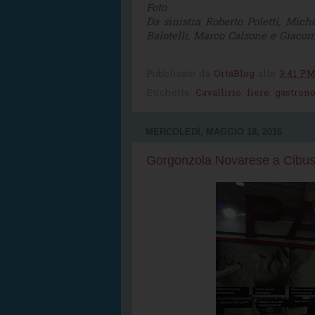
Foto
Da sinistra Roberto Poletti, Miche
Balotelli, Marco Calzone e Giacom
Pubblicato da
OrtaBlog
alle
3:41 P
Etichette:
Cavallirio
,
fiere
,
gastron
MERCOLEDÌ, MAGGIO 18, 2016
Gorgonzola Novarese a Cibu