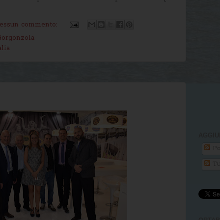
essun commento:
Gorgonzola
alia
AGGIU
Po
Tu