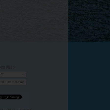
NGI FEED
st
tti i commenti