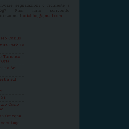
nviare segnalazioni o richieste a
og
? Puoi farlo scrivendo
dirizzo mail
ortablog@gmail.com
seo Cusius
ture Park Le
 Turistica
'Orta
se a Sei
estra sul
et
2.it
zio Cusio
mo
tto Omegna
ivers Lago