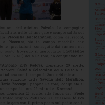
Il Blo
Assoc
Stori
Bomb
Casale
sultati dell’
Atletica Palzola
. La compagine
Blog
Cavallirio, nelle ultime gare è sempre salita sul
Lago d
ella
Placentia Half Marathon
, corsa dei record,
Siamo
io a
Piacenza
, sia in campo maschile che
Blog
te le prestazioni conseguite dai runners nei
Lo Sm
ndo posto troviamo il marocchino
Lhoussaine
Il Lag
1 ora 02’41”) della Palzola, ha conquistato un
Teatro
Scalpe
t'Antonio 2015 Padova
, domenica 20 aprile,
Wildp
tricolore,
Caludia Gelsomino
della Palzola, si
da italiana con il tempo di 2ore e 46 minuti.
B&B M
Mauri
prima edizione della
Savona Half Marathon
,
d'Opag
,
Ilaria Zaccagni
(targata Palzola) conquista il
Laghi.
un tempo di 1 ora, 22 minuti e 15 secondi.
se, domenica 26 aprile, alla Tappa del “
Piede
Hotel 
France
il trofeo Gruppo Podistico u.s. Cuassese,
Mirko
ste la gara con il primo posto sul podio con il
Bed & 