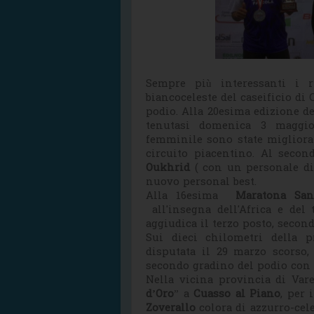
Sempre più interessanti i ri
biancoceleste del caseificio di 
podio. Alla 20esima edizione d
tenutasi domenica 3 magg
femminile sono state migliora
circuito piacentino. Al seco
Oukhrid
( con un personale di 
nuovo personal best.
Alla 16esima
Maratona San
all'insegna dell'Africa e del 
aggiudica il terzo posto, secon
Sui dieci chilometri della 
disputata il 29 marzo scorso
secondo gradino del podio con 
Nella vicina provincia di Vare
d’Oro
” a
Cuasso al Piano
, per 
Zoverallo
colora di azzurro-cele