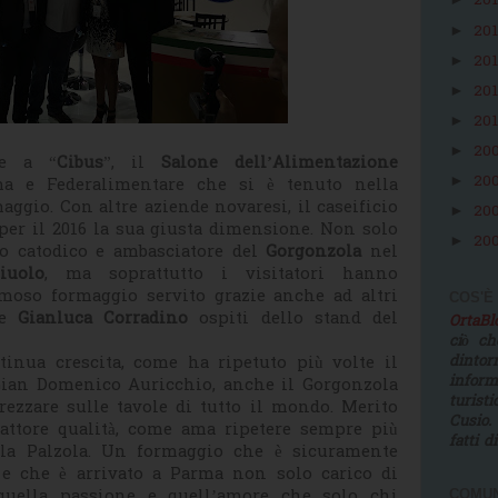
20
20
►
20
►
20
►
20
►
20
►
re a “
Cibus
”, il
Salone dell’Alimentazione
20
►
ma e Federalimentare che si è tenuto nella
aggio. Con altre aziende novaresi, il caseificio
20
►
er il 2016 la sua giusta dimensione. Non solo
20
►
ubo catodico e ambasciatore del
Gorgonzola
nel
iuolo
, ma soprattutto i visitatori hanno
amoso formaggio servito grazie anche ad altri
COS'È
e
Gianluca Corradino
ospiti dello stand del
OrtaB
ciò ch
tinua crescita, come ha ripetuto più volte il
dinto
infor
Gian Domenico Auricchio, anche il Gorgonzola
turist
ezzare sulle tavole di tutto il mondo. Merito
Cusio.
fattore qualità, come ama ripetere sempre più
fatti d
ella Palzola. Un formaggio che è sicuramente
o e che è arrivato a Parma non solo carico di
quella passione e quell’amore che solo chi
COMUN