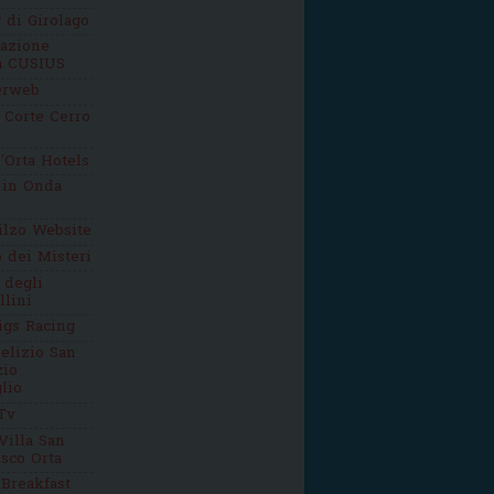
g di Girolago
iazione
ca CUSIUS
erweb
 Corte Cerro
'Orta Hotels
 in Onda
ilzo Website
o dei Misteri
 degli
llini
igs Racing
elizio San
zio
lio
Tv
Villa San
sco Orta
Breakfast