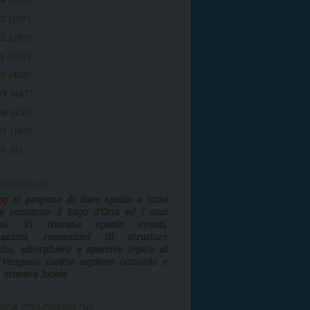
14
(235)
13
(197)
12
(283)
11
(393)
10
(408)
09
(467)
08
(433)
07
(160)
06
(6)
 ORTABLOG
log
si propone di dare spazio a tutto
e concerne il Lago d'Orta ed i suoi
rni. Vi trovano spazio eventi,
mazioni, recensioni di strutture
iche, alberghiere e sportive legate al
 Vengono inoltre ospitate curiosità e
i cronaca locale.
ICA CON ORTABLOG