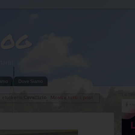
log
torni
iamo
Dove Siamo
LA TR
 etichetta
Cavallirio
.
Mostra tutti i post