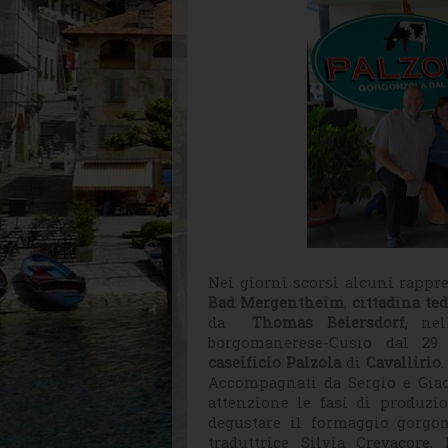
Nei giorni scorsi alcuni rappre
Bad Mergentheim
,
cittadina t
da
Thomas Beiersdorf
, ne
borgomanerese-Cusio dal 29
caseificio Palzola
di
Cavallirio
.
Accompagnati da Sergio e Giac
attenzione le fasi di produzio
degustare il formaggio gorgon
traduttrice Silvia Crevacore