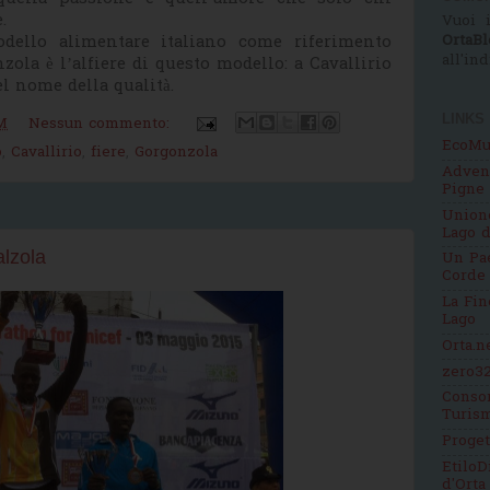
.
Vuoi i
OrtaBl
dello alimentare italiano come riferimento
all'in
zola è l’alfiere di questo modello: a Cavallirio
el nome della qualità.
LINKS
M
Nessun commento:
EcoMu
o
,
Cavallirio
,
fiere
,
Gorgonzola
Adven
Pigne
Unione
Lago d
alzola
Un Pae
Corde
La Fin
Lago
Orta.n
zero32
Consor
Turis
Proge
EtiloD
d'Orta