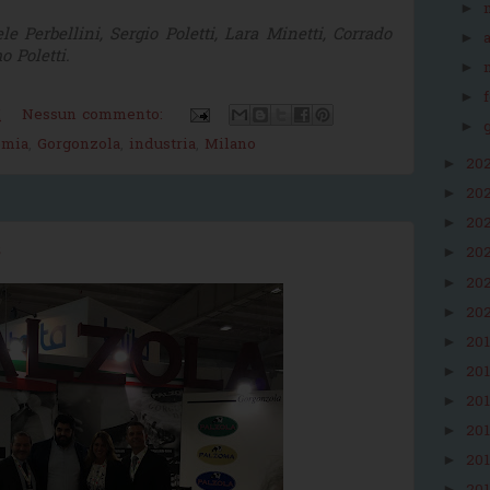
►
le Perbellini, Sergio Poletti, Lara Minetti, Corrado
►
o Poletti.
►
►
M
Nessun commento:
►
omia
,
Gorgonzola
,
industria
,
Milano
20
►
20
►
20
►
s
20
►
20
►
20
►
20
►
20
►
20
►
20
►
20
►
►