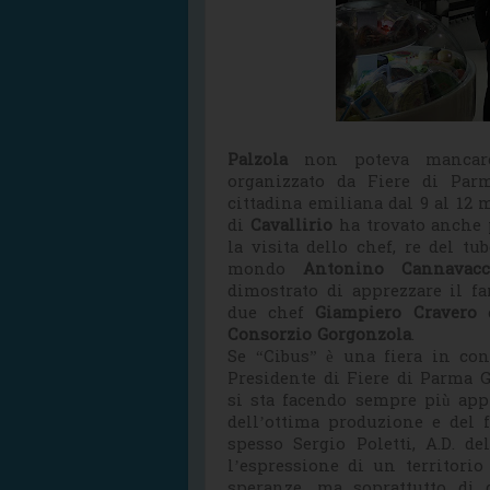
Palzola
non poteva manca
organizzato da Fiere di Par
cittadina emiliana dal 9 al 12 m
di
Cavallirio
ha trovato anche p
la visita dello chef, re del t
mondo
Antonino Cannavacc
dimostrato di apprezzare il f
due chef
Giampiero Cravero
Consorzio Gorgonzola
.
Se “Cibus” è una fiera in con
Presidente di Fiere di Parma 
si sta facendo sempre più appr
dell’ottima produzione e del 
spesso Sergio Poletti, A.D. d
l’espressione di un territori
speranze, ma soprattutto di 