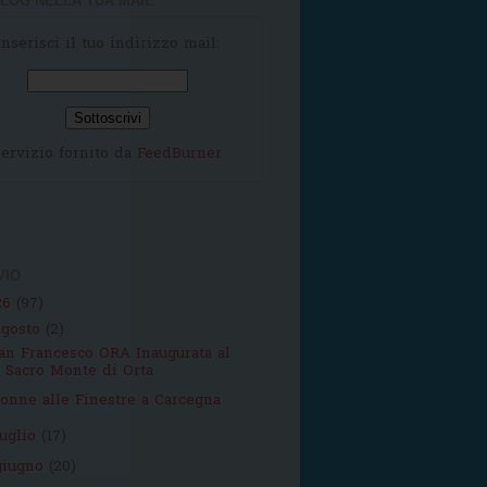
LOG NELLA TUA MAIL
Inserisci il tuo indirizzo mail:
ervizio fornito da
FeedBurner
VIO
26
(97)
agosto
(2)
an Francesco ORA Inaugurata al
Sacro Monte di Orta
onne alle Finestre a Carcegna
luglio
(17)
giugno
(20)