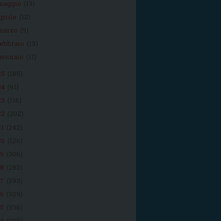
maggio
(13)
aprile
(12)
marzo
(9)
febbraio
(13)
gennaio
(11)
25
(185)
24
(91)
23
(116)
22
(202)
21
(242)
20
(126)
19
(306)
18
(283)
17
(293)
16
(329)
15
(336)