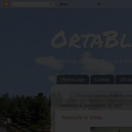
OrtaB
Il WebLog del Lago d'Orta e din
Home page
Contatti
Chi S
Visualizzazione post con
DOMENICA, NOVEMBRE 12, 2017
Tedeschi in Visita