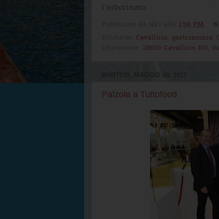
l’erborinato.
Pubblicato da
Nk1
alle
1:56 PM
N
Etichette:
Cavallirio
,
gastronomia
,
Ubicazione:
28010 Cavallirio NO, It
MARTEDÌ, MAGGIO 09, 2017
Palzola a Tuttofood