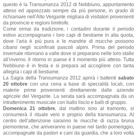
questo è la Transumanza 2012 di Nebbiuno, appuntamento
atteso ed apprezzato sempre da più persone, in grado di
richiamare nell'Alto Vergante migliaia di visitatori provenienti
da provincie e regioni limitrofe.
Come ormai da tradizione, i contadini durante il periodo
estivo accompagnano i loro capi di bestiame in alta quota,
dove l'aria è più pura e le mandrie di mucche possono
cibarsi negli sconfinati pascoli alpini. Prima del periodo
invernale ritornano a valle dove si preparano nelle loro stalle
all'inverno. Il ritorno in paese è il momento più atteso. Tutta
Nebbiuno è in festa e si prepara ad accogliere con tanta
allegria i capi di bestiame.
La Sagra della Transumanza 2012 aprirà i battenti
sabato
20 ottobre
con una cena a base di specialità locali, con
materie prime provenienti direttamente dalle aziende
agricole del Vergante. La serata sarà accompagnata da un
intrattenimento musicale con ballo liscio e balli di gruppo.
Domenica 21 ottobre
, dal mattino sino al tramonto, si
consumerà il rituale vero e proprio della transumanza. Al
centro dell'attenzione saranno le mucche di razza bruna
piemontese, che arriveranno in paese nel tardo pomeriggio,
accompagnate da pastori e cani da guardia, che a loro volta