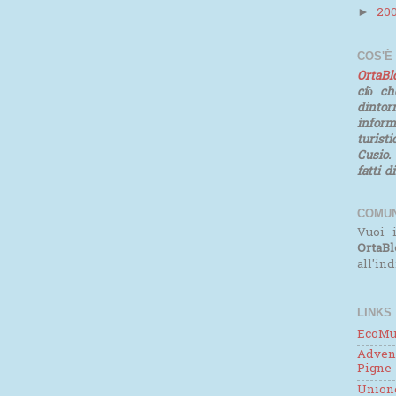
20
►
COS'È
OrtaB
ciò ch
dinto
infor
turist
Cusio.
fatti d
COMUN
Vuoi i
OrtaBl
all'in
LINKS
EcoMu
Adven
Pigne
Unione