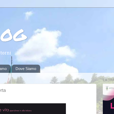
log
torni
iamo
Dove Siamo
LA TR
rta