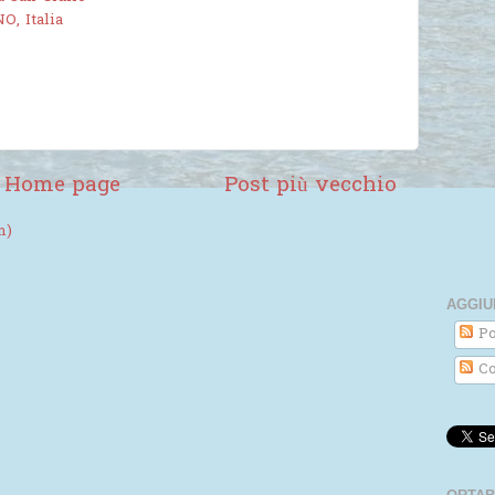
O, Italia
Home page
Post più vecchio
m)
AGGIU
Po
Co