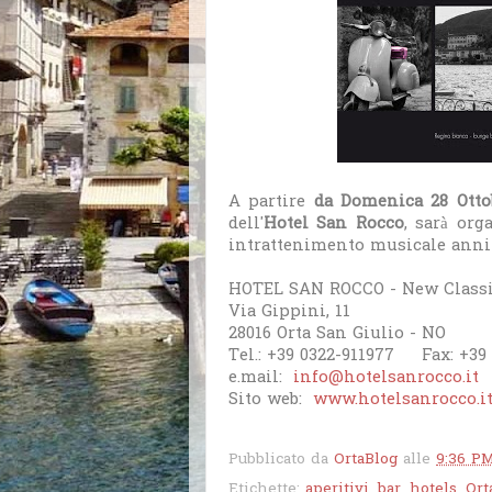
A partire
da Domenica 28 Otto
dell'
Hotel San Rocco
, sarà org
intrattenimento musicale anni '5
HOTEL SAN ROCCO - New Classi
Via Gippini, 11
28016 Orta San Giulio - NO
Tel.: +39 0322-911977 Fax: +39
e.mail:
info@hotelsanrocco.it
Sito web:
www.hotelsanrocco.i
Pubblicato da
OrtaBlog
alle
9:36 P
Etichette:
aperitivi
,
bar
,
hotels
,
Ort