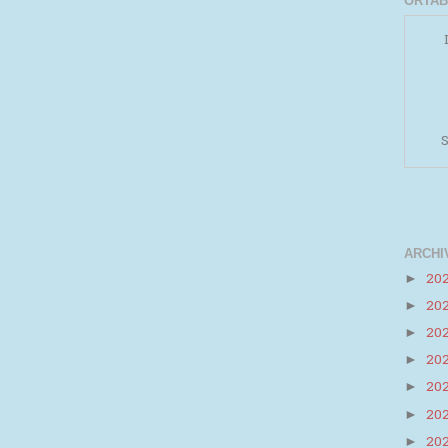
ORTAB
S
ARCHI
20
►
20
►
Powered by
Helplogger
20
►
20
►
20
►
20
►
20
►