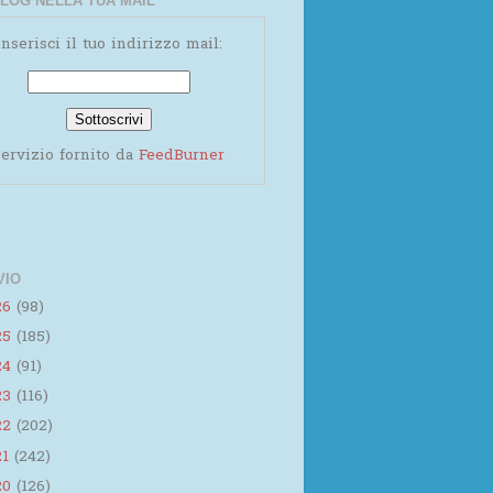
LOG NELLA TUA MAIL
Inserisci il tuo indirizzo mail:
ervizio fornito da
FeedBurner
VIO
26
(98)
25
(185)
24
(91)
23
(116)
22
(202)
21
(242)
20
(126)