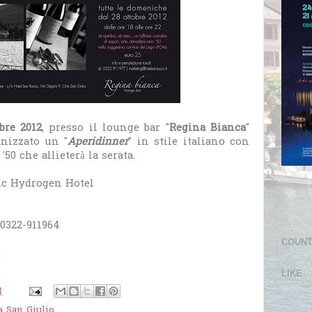
bre 2012
, presso il lounge bar "
Regina Bianca
"
anizzato un "
Aperidinner
" in stile italiano con
0 che allieterà la serata.
c Hydrogen Hotel
 0322-911964
COUN
t
LIKE
M
a San Giulio