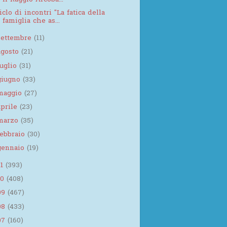
Il Raggio Arcoba...
iclo di incontri "La fatica della
famiglia che as...
settembre
(11)
agosto
(21)
luglio
(31)
giugno
(33)
maggio
(27)
aprile
(23)
marzo
(35)
febbraio
(30)
gennaio
(19)
11
(393)
10
(408)
09
(467)
08
(433)
07
(160)