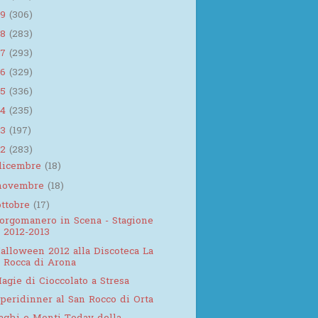
19
(306)
18
(283)
17
(293)
16
(329)
15
(336)
14
(235)
13
(197)
12
(283)
dicembre
(18)
novembre
(18)
ottobre
(17)
orgomanero in Scena - Stagione
2012-2013
alloween 2012 alla Discoteca La
Rocca di Arona
agie di Cioccolato a Stresa
peridinner al San Rocco di Orta