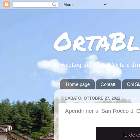
OrtaB
Il WebLog del Lago d'Orta e din
Home page
Contatti
Chi S
SABATO, OTTOBRE 27, 2012
Aperidinner al San Rocco di O