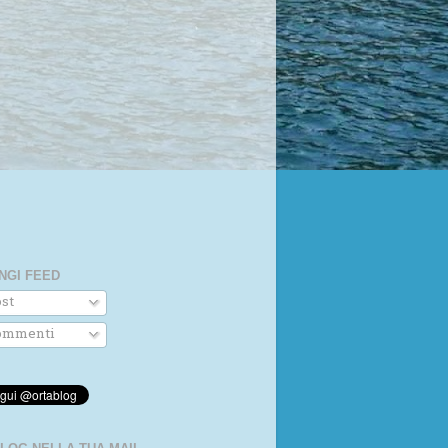
NGI FEED
st
mmenti