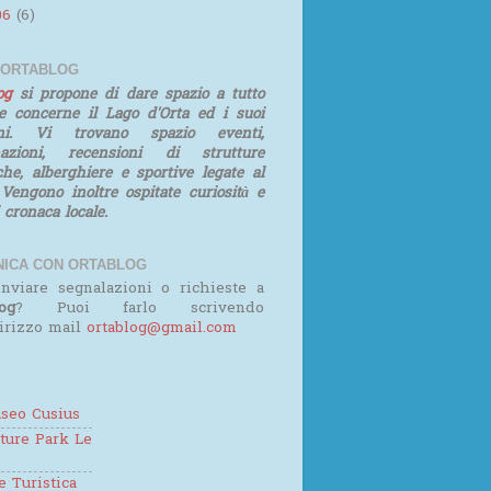
06
(6)
 ORTABLOG
log
si propone di dare spazio a tutto
e concerne il Lago d'Orta ed i suoi
rni. Vi trovano spazio eventi,
mazioni, recensioni di strutture
iche, alberghiere e sportive legate al
 Vengono inoltre ospitate curiosità e
i cronaca locale.
ICA CON ORTABLOG
nviare segnalazioni o richieste a
og
? Puoi farlo scrivendo
dirizzo mail
ortablog@gmail.com
seo Cusius
ture Park Le
 Turistica