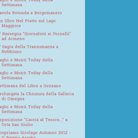
aghi e Monti Today della
Settimana
avola Rotonda a Borgomanero
n lIbro Nel Piatto sul Lago
Maggiore
ª Rassegna "Giornalisti ai Fornelli"
ad Armeno
ª Sagra della Transumanza a
Nebbiuno
aghi e Monti Today della
Settimana
aghi e Monti Today della
Settimana
ettimana del Libro a Gozzano
rolungata la Chiusura della Galleria
di Omegna
aghi e Monti Today della
Settimana
sposizione "Caccia al Tesoro..." a
Orta San Giulio
copriamo Girolago Autunno 2012 -