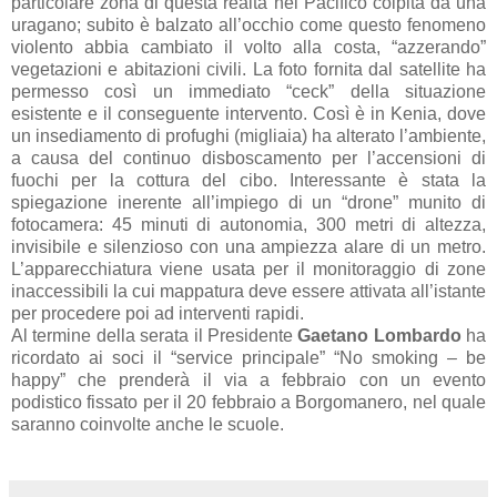
particolare zona di questa realtà nel Pacifico colpita da una
uragano; subito è balzato all’occhio come questo fenomeno
violento abbia cambiato il volto alla costa, “azzerando”
vegetazioni e abitazioni civili. La foto fornita dal satellite ha
permesso così un immediato “ceck” della situazione
esistente e il conseguente intervento. Così è in Kenia, dove
un insediamento di profughi (migliaia) ha alterato l’ambiente,
a causa del continuo disboscamento per l’accensioni di
fuochi per la cottura del cibo. Interessante è stata la
spiegazione inerente all’impiego di un “drone” munito di
fotocamera: 45 minuti di autonomia, 300 metri di altezza,
invisibile e silenzioso con una ampiezza alare di un metro.
L’apparecchiatura viene usata per il monitoraggio di zone
inaccessibili la cui mappatura deve essere attivata all’istante
per procedere poi ad interventi rapidi.
Al termine della serata il Presidente
Gaetano Lombardo
ha
ricordato ai soci il “service principale” “No smoking – be
happy” che prenderà il via a febbraio con un evento
podistico fissato per il 20 febbraio a Borgomanero, nel quale
saranno coinvolte anche le scuole.