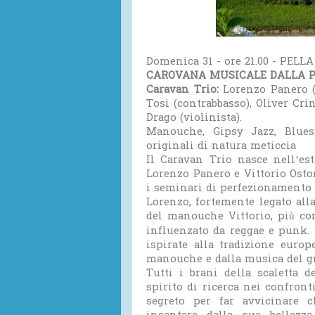
Domenica 31 - ore 21.00 - PELLA 
CAROVANA MUSICALE DALLA PA
Caravan Trio:
Lorenzo Panero (ch
Tosi (contrabbasso), Oliver Crin
Drago (violinista).
Manouche, Gipsy Jazz, Blues
originali di natura meticcia
Il Caravan Trio nasce nell’est
Lorenzo Panero e Vittorio Ostor
i seminari di perfezionamento 
Lorenzo, fortemente legato alla
del manouche Vittorio, più con
influenzato da reggae e punk.
ispirate alla tradizione europ
manouche e dalla musica del g
Tutti i brani della scaletta
spirito di ricerca nei confront
segreto per far avvicinare c