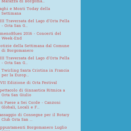
Marazza di Borgoma...
aghi e Monti Today della
Settimana
III Traversata del Lago d'Orta Pella
- Orta San G...
menoBlues 2016 - Concerti del
Week-End
otizie della Settimana dal Comune
di Borgomanero
III Traversata del Lago d'Orta Pella
- Orta San G...
l Twirling Santa Cristina in Francia
per la Europ...
VII Edizione di Orta Festival
pettacolo di Ginnastica Ritmica a
Orta San Giulio
n Paese a Sei Corde - Canzoni
Globali, Locali e F...
assaggio di Consegne per il Rotary
Club Orta San ...
ppuntamenti Borgomanero Luglio