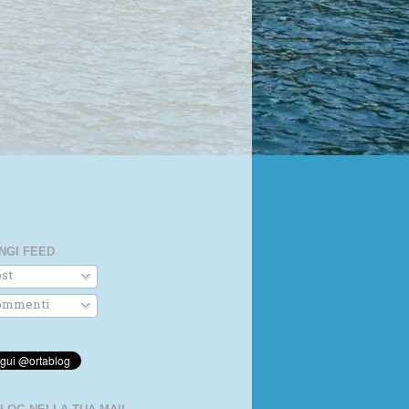
NGI FEED
st
mmenti