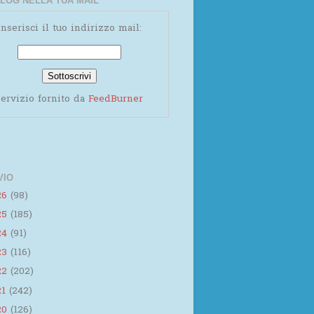
LOG NELLA TUA MAIL
Inserisci il tuo indirizzo mail:
ervizio fornito da
FeedBurner
VIO
26
(98)
25
(185)
24
(91)
23
(116)
22
(202)
21
(242)
20
(126)