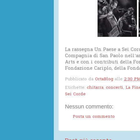
La rassegna Un Paese a Sei Cord
Compagnia di San Paolo nell’a
Arts e con i contributi della F
Fondazione Cariplo, della Fond
Pubblicato da
OrtaBlog
alle
2:30 P
Etichette:
chitarra
,
concerti
,
La Fin
Sei Corde
Nessun commento:
Posta un commento