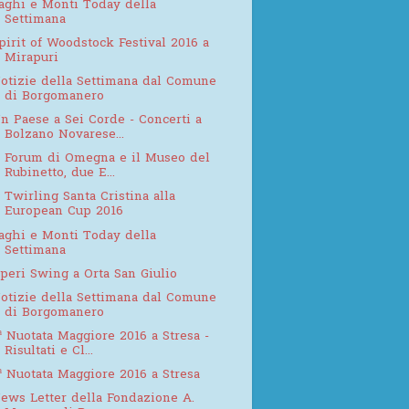
aghi e Monti Today della
Settimana
pirit of Woodstock Festival 2016 a
Mirapuri
otizie della Settimana dal Comune
di Borgomanero
n Paese a Sei Corde - Concerti a
Bolzano Novarese...
l Forum di Omegna e il Museo del
Rubinetto, due E...
l Twirling Santa Cristina alla
European Cup 2016
aghi e Monti Today della
Settimana
peri Swing a Orta San Giulio
otizie della Settimana dal Comune
di Borgomanero
ª Nuotata Maggiore 2016 a Stresa -
Risultati e Cl...
ª Nuotata Maggiore 2016 a Stresa
ews Letter della Fondazione A.