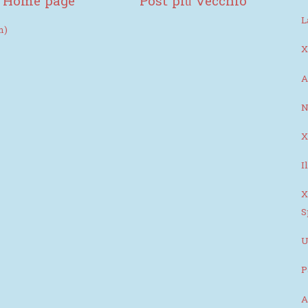
Home page
Post più vecchio
L
m)
X
A
N
X
I
X
S
U
P
A