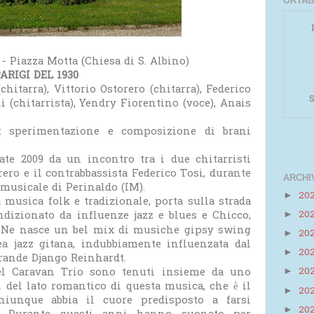
ORTAB
- Piazza Motta (Chiesa di S. Albino)
RIGI DEL 1930
itarra), Vittorio Ostorero (chitarra), Federico
S
i (chitarrista), Yendry Fiorentino (voce), Anais
: sperimentazione e composizione di brani
ate 2009 da un incontro tra i due chitarristi
ero e il contrabbassista Federico Tosi, durante
ARCHI
musicale di Perinaldo (IM).
20
►
 musica folk e tradizionale, porta sulla strada
dizionato da influenze jazz e blues e Chicco,
20
►
Powered by
Helplogger
Ne nasce un bel mix di musiche gipsy swing
20
►
ea jazz gitana, indubbiamente influenzata dal
20
►
rande Django Reinhardt.
 del Caravan Trio sono tenuti insieme da uno
20
►
i del lato romantico di questa musica, che è il
20
►
hiunque abbia il cuore predisposto a farsi
20
►