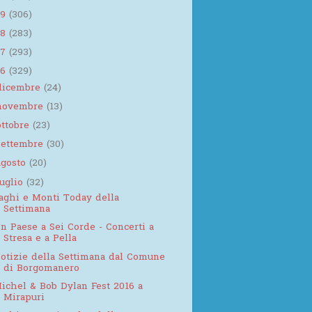
19
(306)
18
(283)
17
(293)
16
(329)
dicembre
(24)
novembre
(13)
ottobre
(23)
settembre
(30)
agosto
(20)
luglio
(32)
aghi e Monti Today della
Settimana
n Paese a Sei Corde - Concerti a
Stresa e a Pella
otizie della Settimana dal Comune
di Borgomanero
ichel & Bob Dylan Fest 2016 a
Mirapuri