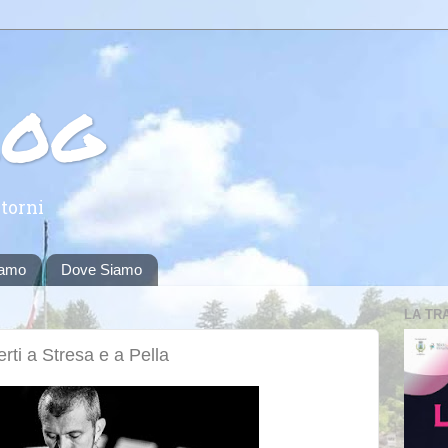
log
torni
iamo
Dove Siamo
LA TR
ti a Stresa e a Pella