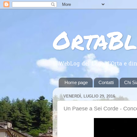
OrtaB
Il WebLog del Lago d'Orta e din
Home page
Contatti
Chi S
VENERDÌ, LUGLIO 29, 2016
Un Paese a Sei Corde - Concer