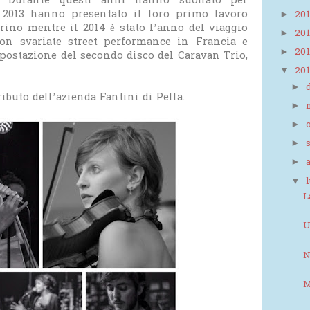
za. Durante questi anni hanno suonato per
l 2013 hanno presentato il loro primo lavoro
20
►
orino mentre il 2014 è stato l’anno del viaggio
20
►
con svariate street performance in Francia e
20
►
mpostazione del secondo disco del Caravan Trio,
20
▼
►
ibuto dell’azienda Fantini di Pella.
►
►
►
►
▼
L
U
N
M