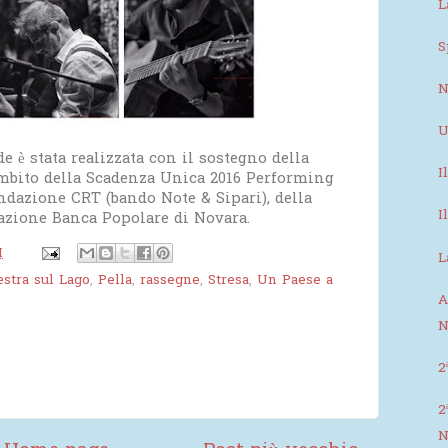
L
S
N
U
e è stata realizzata con il sostegno della
I
mbito della Scadenza Unica 2016 Performing
ondazione CRT (bando Note & Sipari), della
I
azione Banca Popolare di Novara.
M
L
estra sul Lago
,
Pella
,
rassegne
,
Stresa
,
Un Paese a
A
N
2
2
N