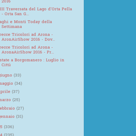
2016
III Traversata del Lago d'Orta Pella
- Orta San G...
aghi e Monti Today della
Settimana
recce Tricolori ad Arona -
AronAirShow 2016 - Dov...
recce Tricolori ad Arona -
AronaAirShow 2016 - Pr...
state a Borgomanero : Luglio in
Città
giugno
(33)
maggio
(34)
aprile
(37)
marzo
(25)
febbraio
(27)
gennaio
(31)
15
(336)
14
(235)