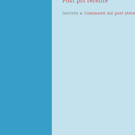
Post più recente
Iscriviti a:
Commenti sul post (Ato