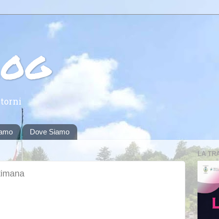
log
torni
iamo
Dove Siamo
LA TR
ttimana