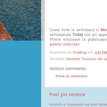
Come tutte le settimane il
Dis
settimanale
Today
con gli app
Potete visionare la pubblicaz
questo indirizzo
.
Pubblicato da
OrtaBlog
alle
2:41 P
Etichette:
Distretto Turistico dei L
Nessun commento:
Posta un commento
Post più recente
Iscriviti a:
Commenti sul post (Ato