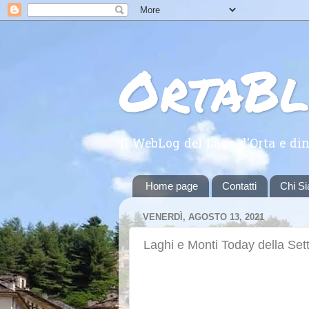
OrtaB
Il WebLog del Lago d'Orta e din
Home page
Contatti
Chi S
VENERDÌ, AGOSTO 13, 2021
Laghi e Monti Today della Se