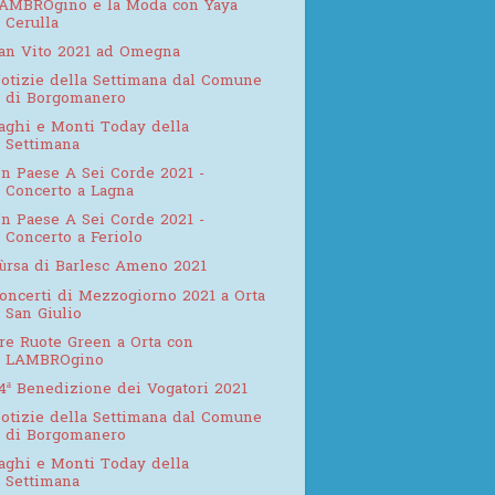
AMBROgino e la Moda con Yaya
Cerulla
an Vito 2021 ad Omegna
otizie della Settimana dal Comune
di Borgomanero
aghi e Monti Today della
Settimana
n Paese A Sei Corde 2021 -
Concerto a Lagna
n Paese A Sei Corde 2021 -
Concerto a Feriolo
ùrsa di Barlesc Ameno 2021
oncerti di Mezzogiorno 2021 a Orta
San Giulio
re Ruote Green a Orta con
LAMBROgino
4ª Benedizione dei Vogatori 2021
otizie della Settimana dal Comune
di Borgomanero
aghi e Monti Today della
Settimana