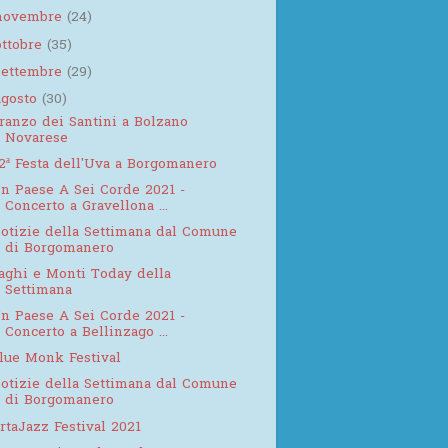
novembre
(24)
ottobre
(35)
settembre
(29)
agosto
(30)
ranzo dei Santini a Bolzano
Novarese
2ª Festa dell'Uva a Borgomanero
n Paese A Sei Corde 2021 -
Concerto a Gravellona ...
otizie della Settimana dal Comune
di Borgomanero
aghi e Monti Today della
Settimana
n Paese A Sei Corde 2021 -
Concerto a Bellinzago ...
lue Monk Festival
otizie della Settimana dal Comune
di Borgomanero
rtaJazz Festival 2021