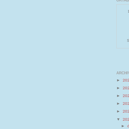
ORTAB
S
ARCHI
20
►
20
►
Powered by
Helplogger
20
►
20
►
20
►
20
▼
►