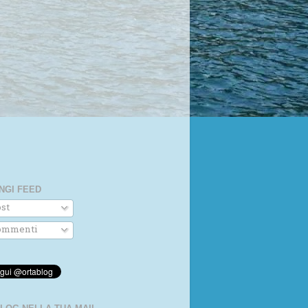
NGI FEED
st
mmenti