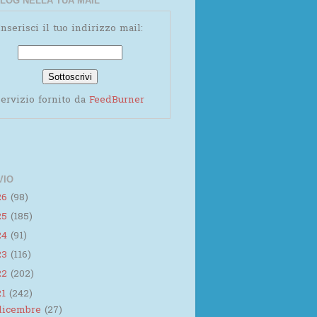
LOG NELLA TUA MAIL
Inserisci il tuo indirizzo mail:
ervizio fornito da
FeedBurner
VIO
26
(98)
25
(185)
24
(91)
23
(116)
22
(202)
21
(242)
dicembre
(27)