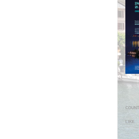
COUN
LIKE