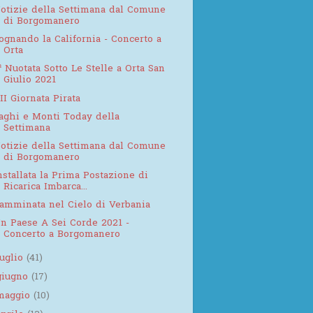
otizie della Settimana dal Comune
di Borgomanero
ognando la California - Concerto a
Orta
ª Nuotata Sotto Le Stelle a Orta San
Giulio 2021
II Giornata Pirata
aghi e Monti Today della
Settimana
otizie della Settimana dal Comune
di Borgomanero
nstallata la Prima Postazione di
Ricarica Imbarca...
amminata nel Cielo di Verbania
n Paese A Sei Corde 2021 -
Concerto a Borgomanero
luglio
(41)
giugno
(17)
maggio
(10)