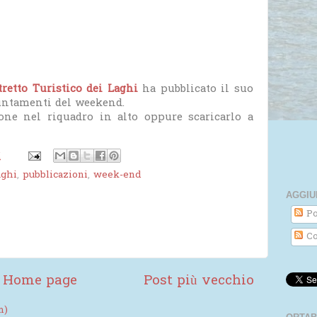
tretto Turistico dei Laghi
ha pubblicato il suo
untamenti del weekend.
ione nel riquadro in alto oppure scaricarlo a
M
aghi
,
pubblicazioni
,
week-end
AGGIU
Po
Co
Home page
Post più vecchio
m)