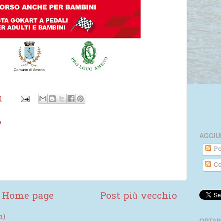
M
a
AGGIU
Po
Co
Home page
Post più vecchio
m)