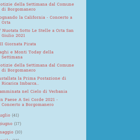
otizie della Settimana dal Comune
di Borgomanero
ognando la California - Concerto a
Orta
ª Nuotata Sotto Le Stelle a Orta San
Giulio 2021
II Giornata Pirata
aghi e Monti Today della
Settimana
otizie della Settimana dal Comune
di Borgomanero
nstallata la Prima Postazione di
Ricarica Imbarca...
amminata nel Cielo di Verbania
n Paese A Sei Corde 2021 -
Concerto a Borgomanero
luglio
(41)
giugno
(17)
maggio
(10)