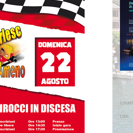
COUN
LIKE