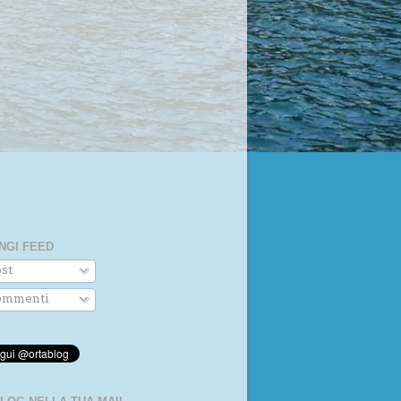
NGI FEED
st
mmenti