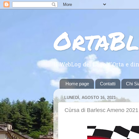
OrtaB
Il WebLog del Lago d'Orta e din
Home page
Contatti
Chi S
LUNEDÌ, AGOSTO 16, 2021
Cùrsa di Barlesc Ameno 2021