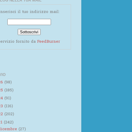
LOG NELLA TUA MAIL
Inserisci il tuo indirizzo mail:
ervizio fornito da
FeedBurner
VIO
26
(98)
25
(185)
24
(91)
23
(116)
22
(202)
21
(242)
dicembre
(27)