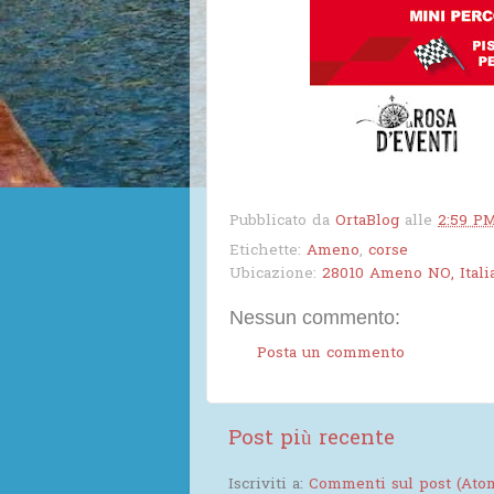
Pubblicato da
OrtaBlog
alle
2:59 P
Etichette:
Ameno
,
corse
Ubicazione:
28010 Ameno NO, Itali
Nessun commento:
Posta un commento
Post più recente
Iscriviti a:
Commenti sul post (Ato