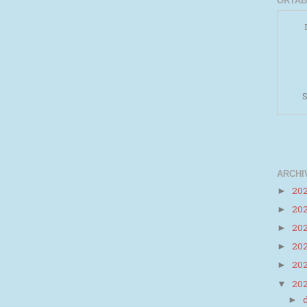
ORTAB
S
ARCHI
20
►
20
►
Powered by
Helplogger
20
►
20
►
20
►
20
▼
►