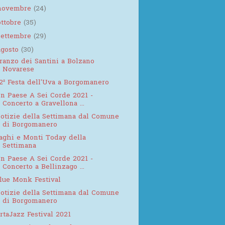
novembre
(24)
ottobre
(35)
settembre
(29)
agosto
(30)
ranzo dei Santini a Bolzano
Novarese
2ª Festa dell'Uva a Borgomanero
n Paese A Sei Corde 2021 -
Concerto a Gravellona ...
otizie della Settimana dal Comune
di Borgomanero
aghi e Monti Today della
Settimana
n Paese A Sei Corde 2021 -
Concerto a Bellinzago ...
lue Monk Festival
otizie della Settimana dal Comune
di Borgomanero
rtaJazz Festival 2021