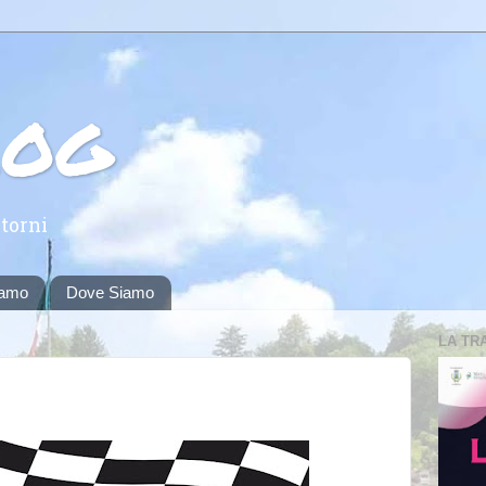
log
torni
iamo
Dove Siamo
LA TR