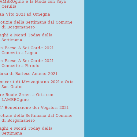
AMBROgino e la Moda con Yaya
Cerulla
an Vito 2021 ad Omegna
otizie della Settimana dal Comune
di Borgomanero
aghi e Monti Today della
Settimana
n Paese A Sei Corde 2021 -
Concerto a Lagna
n Paese A Sei Corde 2021 -
Concerto a Feriolo
ùrsa di Barlesc Ameno 2021
oncerti di Mezzogiorno 2021 a Orta
San Giulio
re Ruote Green a Orta con
LAMBROgino
4ª Benedizione dei Vogatori 2021
otizie della Settimana dal Comune
di Borgomanero
aghi e Monti Today della
Settimana