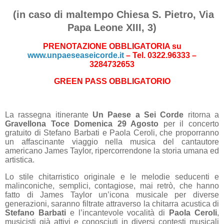
(in caso di maltempo Chiesa S. Pietro, Via
Papa Leone XIII, 3)
PRENOTAZIONE OBBLIGATORIA su
www.unpaeseaseicorde.it
– Tel. 0322.96333 –
3284732653
GREEN PASS OBBLIGATORIO
La rassegna itinerante
Un Paese
a Sei Corde
ritorna a
Gravellona Toce Domenica 29 Agosto
per il concerto
gratuito di Stefano Barbati e Paola Ceroli, che proporranno
un affascinante viaggio nella musica del cantautore
americano James Taylor, ripercorrendone la storia umana ed
artistica.
Lo stile chitarristico originale e le melodie seducenti e
malinconiche, semplici, contagiose, mai retrò, che
hanno
fatto di James Taylor un’icona musicale per diverse
generazioni, saranno filtrate attraverso la chitarra acustica di
Stefano Barbati
e l’incantevole vocalità di
Paola Ceroli
,
musicisti già attivi e conosciuti in diversi contesti musicali