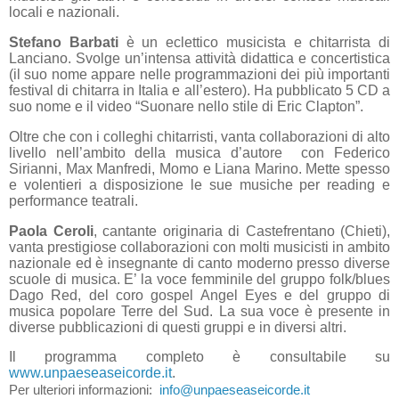
locali e nazionali.
Stefano Barbati
è un eclettico musicista e chitarrista di
Lanciano. Svolge un’intensa attività didattica e concertistica
(il suo nome appare nelle programmazioni dei più importanti
festival di chitarra in Italia e all’estero). Ha pubblicato 5 CD a
suo nome e il video “Suonare nello stile di Eric Clapton”.
Oltre che con i colleghi chitarristi, vanta collaborazioni di alto
livello nell’ambito della musica d’autore con
Federico
Sirianni, Max Manfredi, Momo e Liana Marino. Mette spesso
e volentieri a disposizione le sue
musiche per reading e
performance teatrali.
Paola Ceroli
, cantante originaria di Castefrentano (Chieti),
vanta prestigiose collaborazioni con molti musicisti in ambito
nazionale ed è insegnante di canto moderno presso diverse
scuole di musica. E’ la voce femminile del gruppo folk/blues
Dago Red, del coro gospel Angel Eyes e del gruppo di
musica popolare Terre del Sud. La sua voce è presente in
diverse pubblicazioni di questi gruppi e in diversi altri.
Il programma completo è consultabile su
www.unpaeseaseicorde.it
.
Per ulteriori informazioni:
info@unpaeseaseicorde.it