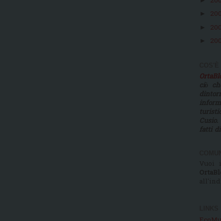
20
►
20
►
20
►
20
►
COS'È
OrtaB
ciò ch
dinto
infor
turist
Cusio.
fatti d
COMUN
Vuoi i
OrtaBl
all'in
LINKS
EcoMu