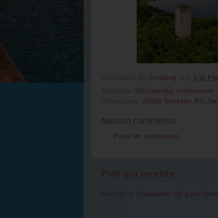
Pubblicato da
OrtaBlog
alle
3:16 P
Etichette:
biblioteche
,
conferenze
,
Ubicazione:
28024 Gozzano NO, Ital
Nessun commento:
Posta un commento
Post più recente
Iscriviti a:
Commenti sul post (Ato