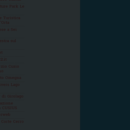
ture Park Le
 Turistica
'Orta
se a Sei
estra sul
et
2.it
zio Cusio
mo
tto Omegna
ivers Lago
g di Girolago
iazione
ca CUSIUS
erweb
 Corte Cerro