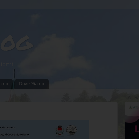
log
torni
iamo
Dove Siamo
LA TR