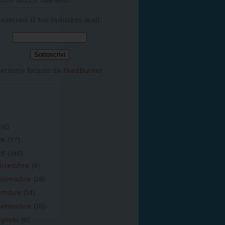
LOG NELLA TUA MAIL
Inserisci il tuo indirizzo mail:
ervizio fornito da
FeedBurner
VIO
26
(97)
25
(185)
dicembre
(8)
novembre
(18)
ottobre
(14)
settembre
(15)
agosto
(8)