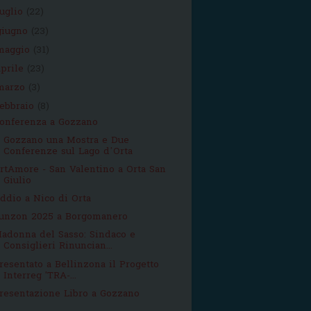
luglio
(22)
giugno
(23)
maggio
(31)
aprile
(23)
marzo
(3)
febbraio
(8)
onferenza a Gozzano
 Gozzano una Mostra e Due
Conferenze sul Lago d’Orta
rtAmore - San Valentino a Orta San
Giulio
ddio a Nico di Orta
unzon 2025 a Borgomanero
adonna del Sasso: Sindaco e
Consiglieri Rinuncian...
resentato a Bellinzona il Progetto
Interreg 'TRA-...
resentazione Libro a Gozzano