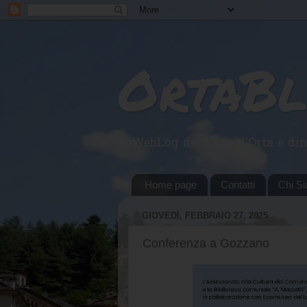
OrtaB
Il WebLog del Lago d'Orta e din
Home page
Contatti
Chi S
GIOVEDÌ, FEBBRAIO 27, 2025
Conferenza a Gozzano