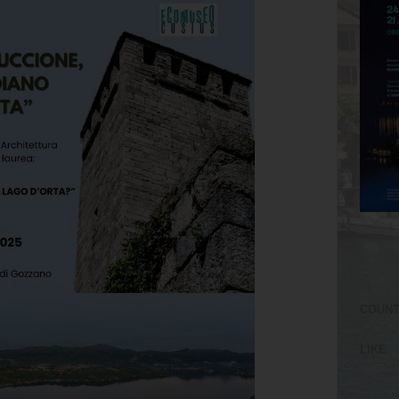
COUN
LIKE