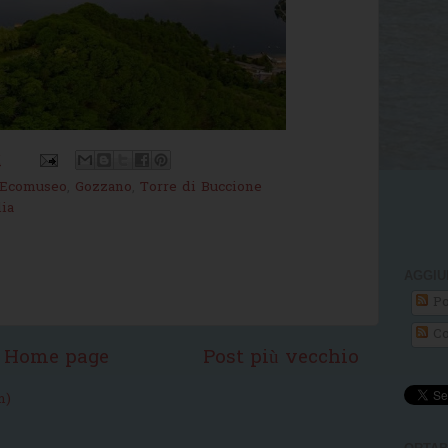
M
Ecomuseo
,
Gozzano
,
Torre di Buccione
ia
AGGIU
Po
Co
Home page
Post più vecchio
m)