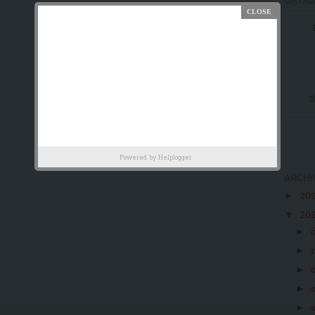
ORTAB
S
Powered by
Helplogger
ARCHI
20
►
20
▼
►
►
►
►
►