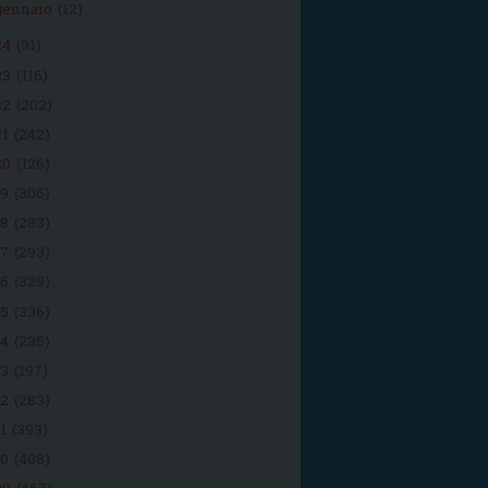
gennaio
(12)
24
(91)
23
(116)
22
(202)
21
(242)
20
(126)
19
(306)
18
(283)
17
(293)
16
(329)
15
(336)
14
(235)
13
(197)
12
(283)
11
(393)
10
(408)