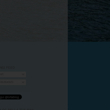
NGI FEED
st
mmenti