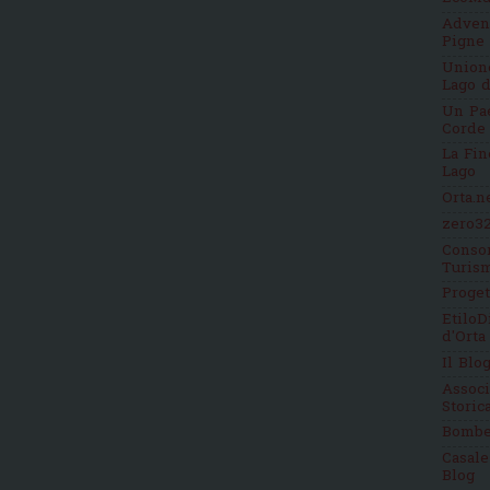
Adven
Pigne
Unione
Lago d
Un Pae
Corde
La Fin
Lago
Orta.n
zero32
Consor
Turis
Proge
EtiloD
d'Orta
Il Blo
Assoc
Stori
Bomb
Casale
Blog