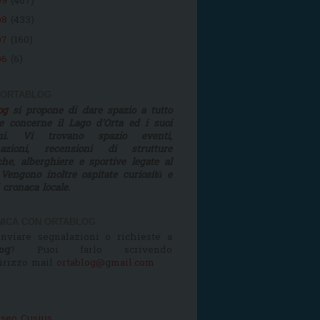
09
(467)
08
(433)
07
(160)
06
(6)
 ORTABLOG
log
si propone di dare spazio a tutto
e concerne il Lago d'Orta ed i suoi
rni. Vi trovano spazio eventi,
mazioni, recensioni di strutture
iche, alberghiere e sportive legate al
 Vengono inoltre ospitate curiosità e
i cronaca locale.
ICA CON ORTABLOG
nviare segnalazioni o richieste a
og
? Puoi farlo scrivendo
dirizzo mail
ortablog@gmail.com
seo Cusius