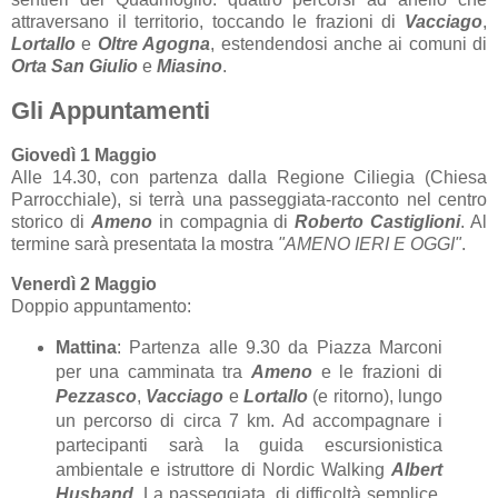
attraversano il territorio, toccando le frazioni di
Vacciago
,
Lortallo
e
Oltre Agogna
, estendendosi anche ai comuni di
Orta San Giulio
e
Miasino
.
Gli Appuntamenti
Giovedì 1 Maggio
Alle 14.30, con partenza dalla Regione Ciliegia (Chiesa
Parrocchiale), si terrà una passeggiata-racconto nel centro
storico di
Ameno
in compagnia di
Roberto Castiglioni
. Al
termine sarà presentata la mostra
"AMENO IERI E OGGI"
.
Venerdì 2 Maggio
Doppio appuntamento:
Mattina
: Partenza alle 9.30 da Piazza Marconi
per una camminata tra
Ameno
e le frazioni di
Pezzasco
,
Vacciago
e
Lortallo
(e ritorno), lungo
un percorso di circa 7 km. Ad accompagnare i
partecipanti sarà la guida escursionistica
ambientale e istruttore di Nordic Walking
Albert
Husband
. La passeggiata, di difficoltà semplice,