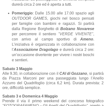
durerà circa 2 ore ed è aperta a tutti.
Pomeriggio
: Dalle 15.00 alle 17.00 spazio agli
OUTDOOR GAMES
, giochi nel bosco pensati
per famiglie con bambini e ragazzi. Si partirà
dalla Regione Borghetto di
Bolzano Novarese
per percorrere il sentiero
"VERDE VIVENTE"
,
con arrivo al campo sportivo di
Ameno
.
L’iniziativa è organizzata in collaborazione con
l’
Associazione Dragolago
e durerà circa 2 ore:
un’occasione divertente per vivere i nostri boschi
e sentieri.
Sabato 3 Maggio
Alle 9.30, in collaborazione con il
CAI di Gozzano
, si partirà
da Piazza Marconi per una passeggiata lungo l’Anello
Azzurro del Quadrifoglio (circa 6,2 km). Durata prevista: 2
ore, difficoltà semplice.
Sabato 3 e Domenica 4 Maggio
Prende il via il primo weekend del concorso fotografico
"FOTOGRAFAMENO – Gli Anelli del Quadrifoglio"
, aperto a