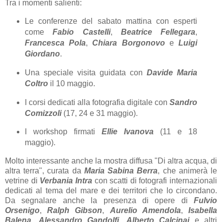
Tra i momenti salienti:
Le conferenze del sabato mattina con esperti
come
Fabio Castelli
,
Beatrice Fellegara
,
Francesca Pola
,
Chiara Borgonovo
e
Luigi
Giordano
.
Una speciale visita guidata con
Davide Maria
Coltro
il 10 maggio.
I corsi dedicati alla fotografia digitale con
Sandro
Comizzoli
(17, 24 e 31 maggio).
I workshop firmati
Ellie Ivanova
(11 e 18
maggio).
Molto interessante anche la mostra diffusa "Di altra acqua, di
altra terra", curata da
Maria Sabina Berra
, che animerà le
vetrine di
Verbania Intra
con scatti di fotografi internazionali
dedicati al tema del mare e dei territori che lo circondano.
Da segnalare anche la presenza di opere di
Fulvio
Orsenigo
,
Ralph Gibson
,
Aurelio Amendola
,
Isabella
Balena
,
Alessandro Gandolfi
,
Alberto Calcinai
e altri