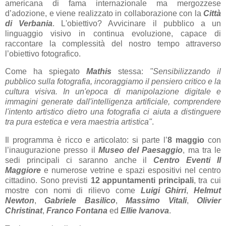
americana di fama internazionale ma mergozzese
d’adozione, e viene realizzato in collaborazione con la
Città
di Verbania
. L'obiettivo? Avvicinare il pubblico a un
linguaggio visivo in continua evoluzione, capace di
raccontare la complessità del nostro tempo attraverso
l’obiettivo fotografico.
Come ha spiegato
Mathis
stessa:
"Sensibilizzando il
pubblico sulla fotografia, incoraggiamo il pensiero critico e la
cultura visiva. In un'epoca di manipolazione digitale e
immagini generate dall'intelligenza artificiale, comprendere
l'intento artistico dietro una fotografia ci aiuta a distinguere
tra pura estetica e vera maestria artistica"
.
Il programma è ricco e articolato: si parte l’
8 maggio
con
l’inaugurazione presso il
Museo del Paesaggio
, ma tra le
sedi principali ci saranno anche il
Centro Eventi Il
Maggiore
e numerose vetrine e spazi espositivi nel centro
cittadino. Sono previsti
12 appuntamenti principali
, tra cui
mostre con nomi di rilievo come
Luigi Ghirri
,
Helmut
Newton
,
Gabriele Basilico
,
Massimo Vitali
,
Olivier
Christinat
,
Franco Fontana
ed
Ellie Ivanova
.