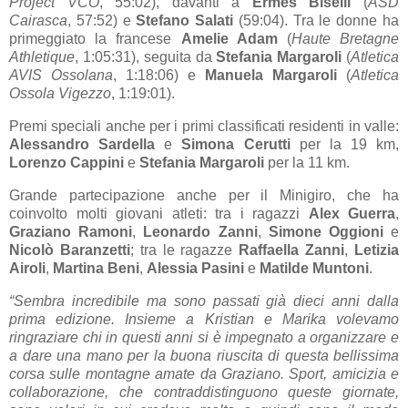
Project VCO
, 55:02), davanti a
Ermes Biselli
(
ASD
Cairasca
, 57:52) e
Stefano Salati
(59:04). Tra le donne ha
primeggiato la francese
Amelie Adam
(
Haute Bretagne
Athletique
, 1:05:31), seguita da
Stefania Margaroli
(
Atletica
AVIS Ossolana
, 1:18:06) e
Manuela Margaroli
(
Atletica
Ossola Vigezzo
, 1:19:01).
Premi speciali anche per i primi classificati residenti in valle:
Alessandro Sardella
e
Simona Cerutti
per la 19 km,
Lorenzo Cappini
e
Stefania Margaroli
per la 11 km.
Grande partecipazione anche per il Minigiro, che ha
coinvolto molti giovani atleti: tra i ragazzi
Alex Guerra
,
Graziano Ramoni
,
Leonardo Zanni
,
Simone Oggioni
e
Nicolò Baranzetti
; tra le ragazze
Raffaella Zanni
,
Letizia
Airoli
,
Martina Beni
,
Alessia Pasini
e
Matilde Muntoni
.
“Sembra incredibile ma sono passati già dieci anni dalla
prima edizione. Insieme a Kristian e Marika volevamo
ringraziare chi in questi anni si è impegnato a organizzare e
a dare una mano per la buona riuscita di questa bellissima
corsa sulle montagne amate da Graziano. Sport, amicizia e
collaborazione, che contraddistinguono queste giornate,