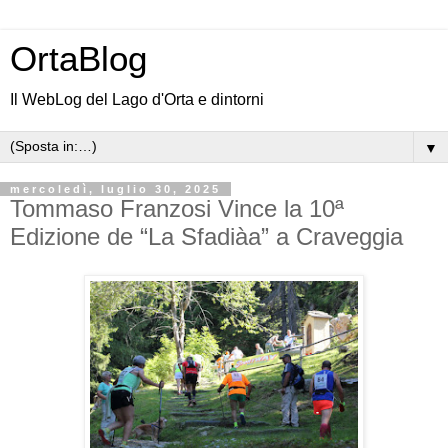
OrtaBlog
Il WebLog del Lago d'Orta e dintorni
▼
mercoledì, luglio 30, 2025
Tommaso Franzosi Vince la 10ª
Edizione de “La Sfadiàa” a Craveggia