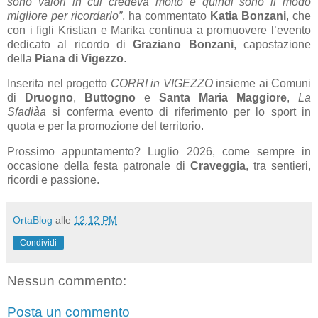
sono valori in cui credeva molto e quindi sono il modo
migliore per ricordarlo”
, ha commentato
Katia Bonzani
, che
con i figli Kristian e Marika continua a promuovere l’evento
dedicato al ricordo di
Graziano Bonzani
, capostazione
della
Piana di Vigezzo
.
Inserita nel progetto
CORRI in VIGEZZO
insieme ai Comuni
di
Druogno
,
Buttogno
e
Santa Maria Maggiore
,
La
Sfadiàa
si conferma evento di riferimento per lo sport in
quota e per la promozione del territorio.
Prossimo appuntamento? Luglio 2026, come sempre in
occasione della festa patronale di
Craveggia
, tra sentieri,
ricordi e passione.
OrtaBlog
alle
12:12 PM
Condividi
Nessun commento:
Posta un commento