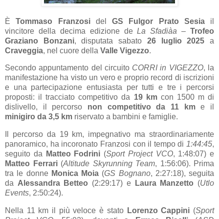
È
Tommaso Franzosi
del
GS Fulgor Prato Sesia
il
vincitore della decima edizione de
La Sfadiàa
–
Trofeo
Graziano Bonzani
, disputata sabato
26 luglio 2025
a
Craveggia
, nel cuore della
Valle Vigezzo
.
Secondo appuntamento del circuito
CORRI in VIGEZZO
, la
manifestazione ha visto un vero e proprio record di iscrizioni
e una partecipazione entusiasta per tutti e tre i percorsi
proposti: il tracciato competitivo da
19 km
con 1500 m di
dislivello, il percorso
non competitivo da 11 km
e il
minigiro da 3,5 km
riservato a bambini e famiglie.
Il percorso da 19 km, impegnativo ma straordinariamente
panoramico, ha incoronato Franzosi con il tempo di
1:44:45
,
seguito da
Matteo Fodrini
(
Sport Project VCO
, 1:48:07) e
Matteo Ferrari
(
Altitude Skyrunning Team
, 1:56:06). Prima
tra le donne
Monica Moia
(
GS Bognano
, 2:27:18), seguita
da
Alessandra Betteo
(2:29:17) e
Laura Manzetto
(
Utlo
Events
, 2:50:24).
Nella 11 km il più veloce è stato
Lorenzo Cappini
(
Sport