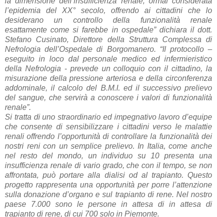
la dimensione dell’insufficienza renale, ormai considerata
l’epidemia del XX° secolo, offrendo ai cittadini che lo
desiderano un controllo della funzionalità renale
esattamente come si farebbe in ospedale” dichiara il dott.
Stefano Cusinato, Direttore della Struttura Complessa di
Nefrologia dell’Ospedale di Borgomanero. “Il protocollo –
eseguito in loco dal personale medico ed infermieristico
della Nefrologia - prevede un colloquio con il cittadino, la
misurazione della pressione arteriosa e della circonferenza
addominale, il calcolo del B.M.I. ed il successivo prelievo
del sangue, che servirà a conoscere i valori di funzionalità
renale”.
Si tratta di uno straordinario ed impegnativo lavoro d’equipe
che consente di sensibilizzare i cittadini verso le malattie
renali offrendo l’opportunità di controllare la funzionalità dei
nostri reni con un semplice prelievo. In Italia, come anche
nel resto del mondo, un individuo su 10 presenta una
insufficienza renale di vario grado, che con il tempo, se non
affrontata, può portare alla dialisi od al trapianto. Questo
progetto rappresenta una opportunità per porre l’attenzione
sulla donazione d’organo e sul trapianto di rene. Nel nostro
paese 7.000 sono le persone in attesa di in attesa di
trapianto di rene, di cui 700 solo in Piemonte.