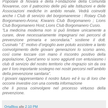
Popolare di Novara e della Fondazione della Comunità
Novarese, con il patrocinio delle più alte Istituzioni e delle
Associazioni mediche in ambito renale. Vedrà coinvolti
anche i Club di servizio del borgomanerese : Rotary Club
Borgomanero-Arona; Kiwanis Club Borgomanero ; Lions
Club Borgomanero Host; Lions Club Borgomanero Cusio.
“La medicina moderna non si può limitare unicamente a
curare, deve necessariamente impegnarsi nei percorsi di
prevenzione primaria e secondaria.” sostiene il dott.
Cusinato “ E’ motivo d’orgoglio aver potuto assistere a tanto
coinvolgimento delle giovani generazioni lo scorso anno,
così come toccare con mano il riscontro positivo della
popolazione. Quest’anno si sono aggiunti con entusiasmo i
club di servizio del nostro territorio che ringrazio sin da ora
per il loro importante sostegno nei nostri percorsi nell’ambito
della prevenzione sanitaria”.
I giovani rappresentano il nostro futuro ed è su di loro che
occorre investire con una corretta informazione
che li possa coinvolgere nel processo virtuoso della
prevenzione.
OrtaBlog
alle
2:10 PM