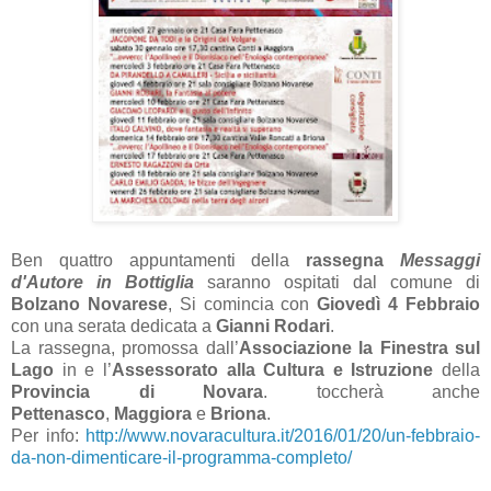
Ben quattro appuntamenti della
rassegna
Messaggi
d'Autore in Bottiglia
saranno ospitati dal comune di
Bolzano Novarese
, Si comincia con
Giovedì 4 Febbraio
con una serata dedicata a
Gianni Rodari
.
La rassegna, promossa dall’
Associazione la Finestra sul
Lago
in e l’
Assessorato alla Cultura e Istruzione
della
Provincia di Novara
. toccherà anche
Pettenasco
,
Maggiora
e
Briona
.
Per info:
http://www.novaracultura.it/2016/01/20/un-febbraio-
da-non-dimenticare-il-programma-completo/