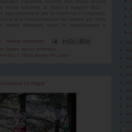
►
. Benigno Canavese, Istituto Don Bosco Scuola
ro visita didattica al Parco a maggio 2023 –
►
i apprezzamento per la creatività e l'impegno
►
invito alla frequentazione del nostro per tutte
►
no creare momenti unici di condivisione e
►
M
Nessun commento:
20
►
ni
,
Natale
,
parchi avventura
20
►
onte Oro, 7, 28010 Ameno NO, Italia
20
►
20
►
20
►
20
►
 Avventura Le Pigne
20
►
20
►
20
►
20
►
20
►
20
►