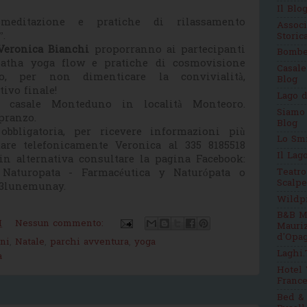
Il Blo
meditazione e pratiche di rilassamento
Assoc
”.
Stori
Veronica Bianchi
proporranno ai partecipanti
Bomb
Hatha yoga flow e pratiche di cosmovisione
Casale
o, per non dimenticare la convivialità,
Blog
ivo finale!
Lago d
 casale Monteduno in località Monteoro.
Siamo
pranzo.
Blog
bbligatoria, per ricevere informazioni più
Lo Sm
ttare telefonicamente Veronica al 335 8185518
Il Lag
in alternativa consultare la pagina Facebook:
e Naturopata - Farmacéutica y Naturópata o
Teatro
Scalpe
13lunemunay.
Wildp
B&B M
M
Nessun commento:
Mauri
d'Opag
ni
,
Natale
,
parchi avventura
,
yoga
Laghi.
a
Hotel 
France
Bed & 