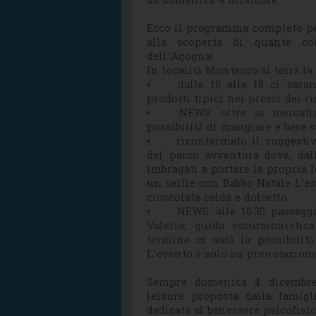
da domenica 4 dicembre.
Ecco il programma completo per
alla scoperta di quante co
dell’Agogna!
In località Monteoro si terrà la
•
dalle 10 alle 18 ci sara
prodotti tipici nei pressi del 
•
NEWS: oltre ai mercati
possibilità di mangiare e bere s
•
riconfermato il suggestiv
del parco avventura dove, dall
imbragati a portare la propria l
un selfie con Babbo Natale L’e
cioccolata calda e dolcetto.
•
NEWS: alle 10.30 passegg
Valeria, guida escursionistic
termine ci sarà la possibilità
L’evento è solo su prenotazione
Sempre domenica 4 dicembre,
leisure proposta dalla famig
dedicata al benessere psicofisi