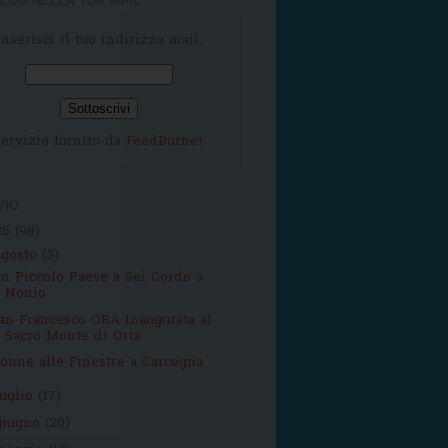
LOG NELLA TUA MAIL
Inserisci il tuo indirizzo mail:
ervizio fornito da
FeedBurner
VIO
26
(98)
agosto
(3)
n Piccolo Paese a Sei Corde a
Nonio
an Francesco ORA Inaugurata al
Sacro Monte di Orta
onne alle Finestre a Carcegna
luglio
(17)
giugno
(20)