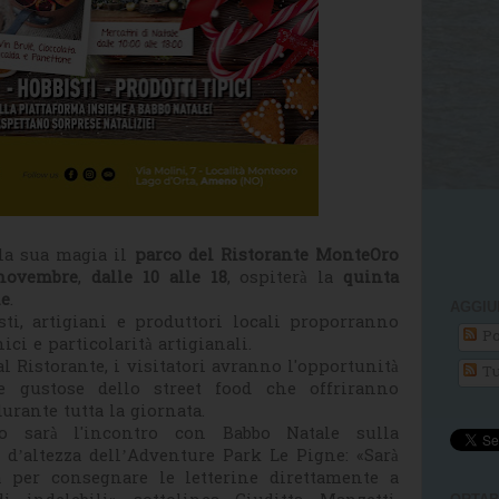
 la sua magia il
parco del Ristorante MonteOro
novembre
,
dalle 10 alle 18
, ospiterà la
quinta
le
.
AGGIU
ti, artigiani e produttori locali proporranno
Po
ici e particolarità artigianali.
dal Ristorante, i visitatori avranno l'opportunità
Tu
e gustose dello street food che offriranno
urante tutta la giornata.
o sarà l'incontro con Babbo Natale sulla
 d’altezza dell’Adventure Park Le Pigne: «Sarà
a per consegnare le letterine direttamente a