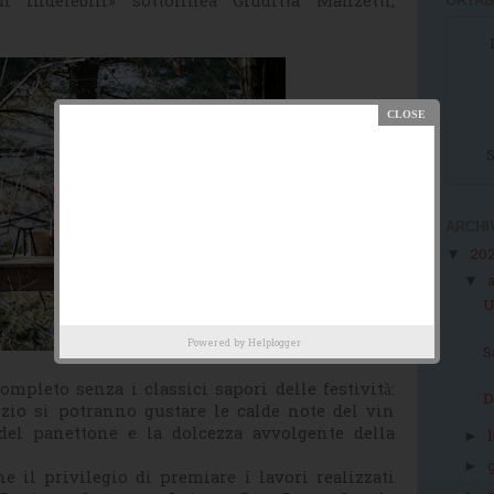
i indelebili» sottolinea Giuditta Manzetti,
ORTAB
S
ARCHI
20
▼
▼
U
Powered by
Helplogger
S
ompleto senza i classici sapori delle festività:
D
zio si potranno gustare le calde note del vin
del panettone e la dolcezza avvolgente della
►
►
e il privilegio di premiare i lavori realizzati