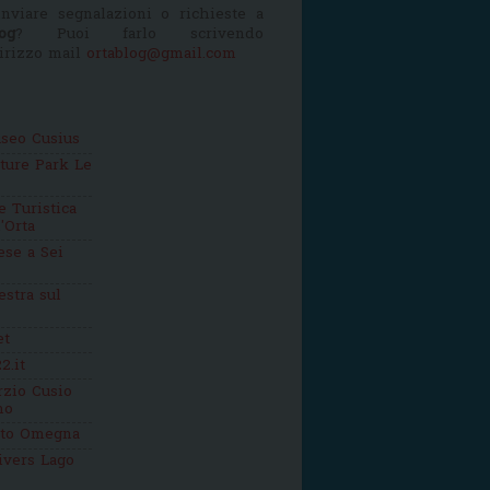
nviare segnalazioni o richieste a
og
? Puoi farlo scrivendo
dirizzo mail
ortablog@gmail.com
seo Cusius
ture Park Le
 Turistica
'Orta
se a Sei
estra sul
et
2.it
zio Cusio
mo
tto Omegna
ivers Lago