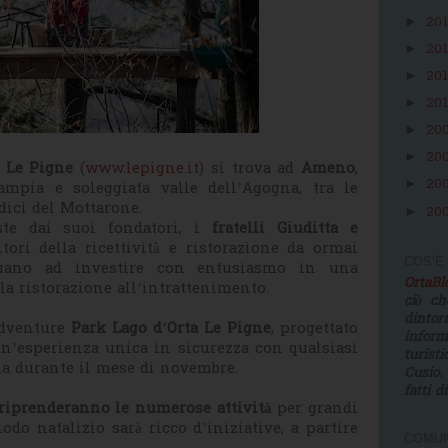
20
►
20
►
20
►
20
►
20
►
20
►
a Le Pigne
(
www.lepigne.it
) si trova ad
Ameno
,
20
►
ampia e soleggiata valle dell’Agogna, tra le
ndici del Mottarone.
20
►
te dai suoi fondatori, i
fratelli Giuditta e
tori della ricettività e ristorazione da ormai
COS'È
uano ad investire con entusiasmo in una
OrtaB
la ristorazione all’intrattenimento.
ciò ch
dinto
Adventure
Park Lago d’Orta Le Pigne
, progettato
infor
n’esperienza unica in sicurezza con qualsiasi
turist
ma durante il mese di novembre.
Cusio.
fatti d
 riprenderanno le numerose attività
per grandi
iodo natalizio sarà ricco d’iniziative, a partire
COMUN