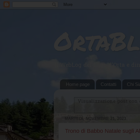
OrtaB
Il WebLog del Lago d'Orta e din
Home page
Contatti
Chi S
Visualizzazione post con 
MARTEDÌ, NOVEMBRE 21, 2023
Trono di Babbo Natale sugli 