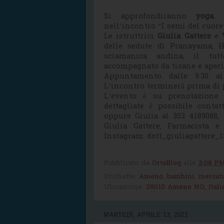
Si approfondiranno
yoga
, 
nell’incontro “I semi del cuore
Le istruttrici
Giulia Gattere
e
delle sedute di Pranayama, 
sciamanica andina, il tutt
accompagnato da tisane e aperit
Appuntamento dalle 9.30 al
L’incontro terminerà prima di 
L’evento è su prenotazione o
dettagliate è possibile conta
oppure Giulia al 353 4189088, 
Giulia Gattere, Farmacista 
Instagram: dott_giuliagattere_
Pubblicato da
OrtaBlog
alle
3:08 P
Etichette:
Ameno
,
bambini
,
mercati
Ubicazione:
28010 Ameno NO, Itali
MARTEDÌ, APRILE 13, 2021