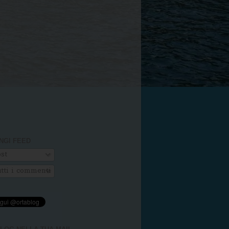
NGI FEED
st
tti i commenti