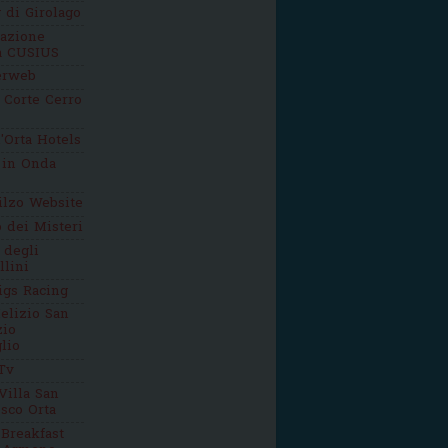
g di Girolago
iazione
ca CUSIUS
erweb
 Corte Cerro
'Orta Hotels
 in Onda
ilzo Website
o dei Misteri
 degli
llini
igs Racing
elizio San
zio
lio
Tv
Villa San
sco Orta
Breakfast