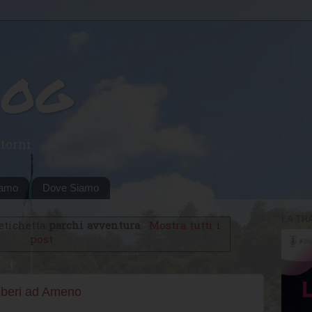
log
torni
iamo
Dove Siamo
LA TR
etichetta
parchi avventura
.
Mostra tutti i
post
Alberi ad Ameno