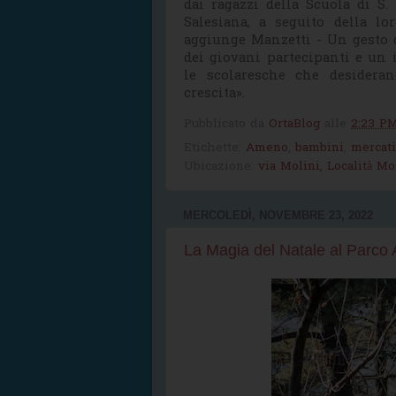
dai ragazzi della Scuola di S
Salesiana, a seguito della lo
aggiunge Manzetti - Un gesto d
dei giovani partecipanti e un 
le scolaresche che desidera
crescita».
Pubblicato da
OrtaBlog
alle
2:23 P
Etichette:
Ameno
,
bambini
,
mercati
Ubicazione:
via Molini, Località M
MERCOLEDÌ, NOVEMBRE 23, 2022
La Magia del Natale al Parco