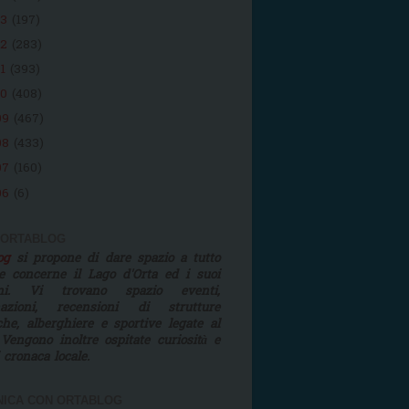
13
(197)
12
(283)
11
(393)
10
(408)
09
(467)
08
(433)
07
(160)
06
(6)
 ORTABLOG
log
si propone di dare spazio a tutto
e concerne il Lago d'Orta ed i suoi
rni. Vi trovano spazio eventi,
mazioni, recensioni di strutture
iche, alberghiere e sportive legate al
 Vengono inoltre ospitate curiosità e
i cronaca locale.
ICA CON ORTABLOG