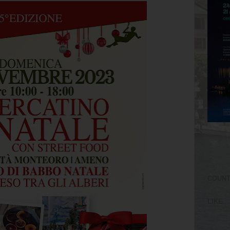
COUN
LIKE