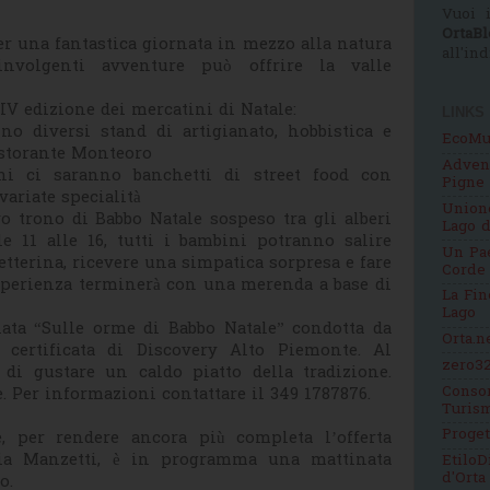
Vuoi i
OrtaBl
 una fantastica giornata in mezzo alla natura
all'in
involgenti avventure può offrire la valle
 IV edizione dei mercatini di Natale:
LINKS
nno diversi stand di artigianato, hobbistica e
EcoMu
ristorante Monteoro
Adven
ni ci saranno banchetti di street food con
Pigne
variate specialità
Unione
o trono di Babbo Natale sospeso tra gli alberi
Lago d
e 11 alle 16, tutti i bambini potranno salire
Un Pae
etterina, ricevere una simpatica sorpresa e fare
Corde
sperienza terminerà con una merenda a base di
La Fin
Lago
iata “Sulle orme di Babbo Natale” condotta da
Orta.n
a certificata di Discovery Alto Piemonte. Al
zero32
 di gustare un caldo piatto della tradizione.
Consor
. Per informazioni contattare il 349 1787876.
Turis
Proge
 per rendere ancora più completa l’offerta
lia Manzetti, è in programma una mattinata
EtiloD
d'Orta
co.