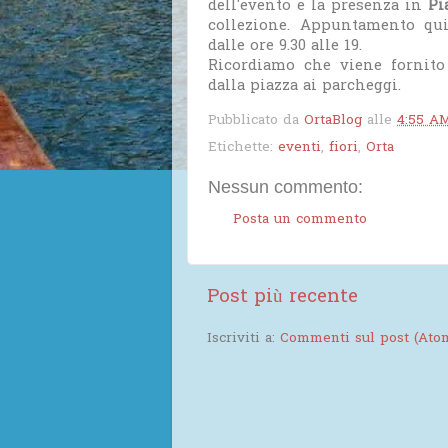
dell'evento e la presenza in
Pi
collezione. Appuntamento q
dalle ore 9.30 alle 19.
Ricordiamo che viene fornito 
dalla piazza ai parcheggi.
Pubblicato da
OrtaBlog
alle
4:55 A
Etichette:
eventi
,
fiori
,
Orta
Nessun commento:
Posta un commento
Post più recente
Iscriviti a:
Commenti sul post (Ato