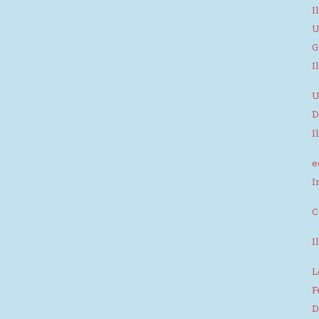
I
U
G
I
U
D
I
e
I
C
I
L
F
D