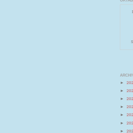
ORTAB
S
ARCHI
20
►
20
►
Powered by
Helplogger
20
►
20
►
20
►
20
►
20
►