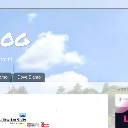
log
torni
iamo
Dove Siamo
LA TR