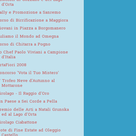
 Roccoli di Gozzano e del Lago
d'Orta
ally e Promozione a Sanremo
orso di Birrificazione a Maggiora
iovani in Piazza a Borgomanero
uliamo il Mondo ad Omegna
orso di Chitarra a Pogno
o Chef Paolo Viviani a Campione
d'Italia
rtaFiori 2008
oncorso 'Vota il Tuo Mistero'
° Trofeo Neve d'Autunno al
Mottarone
irolago - Il Raggio d'Oro
n Paese a Sei Corde a Pella
remio delle Arti a Natali Grunska
ed al Lago d'Orta
irolago Ciabattone
ote di Fine Estate ad Oleggio
Castello