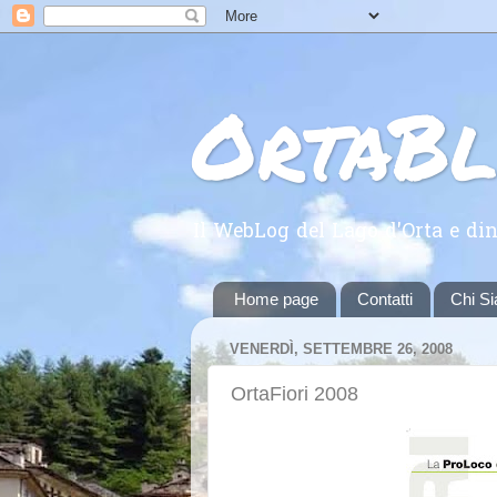
OrtaB
Il WebLog del Lago d'Orta e din
Home page
Contatti
Chi S
VENERDÌ, SETTEMBRE 26, 2008
OrtaFiori 2008