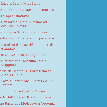
l Lago d'Orta a Miss Italia
n Bacino per ADMO a Pettenasco
irolago Ciabattone
l Consorzio Cusio Turismo ad
ecoLOGICA 2008
n Paese a Sei Corde a Soriso
istrazioni Urbane a Borgomanero
l Paradiso del Duathlon a Lido di
Gozzano
coLOGICA 2008 a Borgomanero
naugurazione Delirium Pub a
Maggiora
orso di Decoro Su Porcellana ad
Alzo di Pella
l Lago a Settembre - Lettera di un
Turista
egro - Gita in Canton Ticino
esta dell'Uva 2008 a Borgomanero
ue Passi nel Medioevo a Vogogna