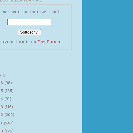
LOG NELLA TUA MAIL
Inserisci il tuo indirizzo mail:
ervizio fornito da
FeedBurner
VIO
26
(98)
25
(185)
24
(91)
23
(116)
22
(202)
21
(242)
20
(126)