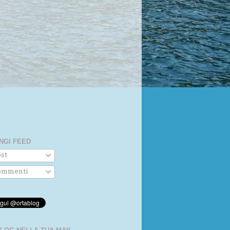
NGI FEED
st
mmenti