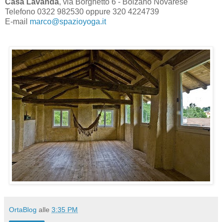
Casa Lavanda
, via Borghetto 6 - Bolzano Novarese
Telefono 0322 982530 oppure 320 4224739
E-mail
marco@spazioyoga.it
OrtaBlog
alle
3:35 PM