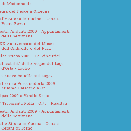
di Madonna de...
agra del Pesce a Omegna
alle Strona in Cucina - Cena a
Piano Rovei
eatri Andanti 2009 - Appuntamenti
della Settimana
XX Anniversario del Museo
dell`Ombrello e del Par...
iss Stresa 2009 - Le Vincitrici
alneabilità delle Acque del Lago
d'Orta - Luglio
n nuovo battello sul Lago?
rtissima Percorsidorta 2009 -
Mimmo Paladino a Or...
lpàa 2009 a Varallo Sesia
ª Traversata Pella - Orta - Risultati
eatri Andanti 2009 - Appuntamenti
della Settimana
alle Strona in Cucina - Cena a
Cerani di Forno