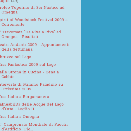
luglio
(49)
rofeo Topolino di Sci Nautico ad
Omegna
pirit of Woodstock Festival 2009 a
Coiromonte
ª Traversata "Da Riva a Riva" ad
Omegna - Risultati
eatri Andanti 2009 - Appuntamenti
della Settimana
bruzzo sul Lago
iss Fantastica 2009 sul Lago
alle Strona in Cucina - Cena a
Gabbio
ntervista di Mimmo Paladino su
Ortissima 2009
iss Italia a Borgomanero
alneabilità delle Acque del Lago
d'Orta - Luglio II
iss Italia a Omegna
1° Campionato Mondiale di Fuochi
d'Artificio “Fio...