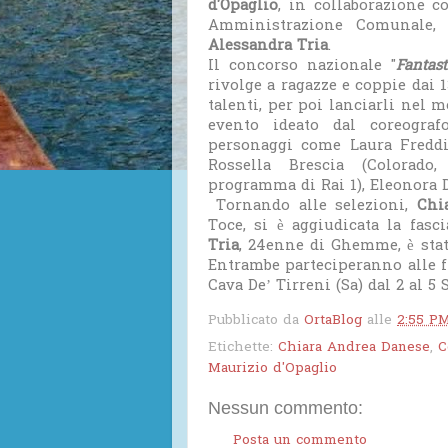
d'Opaglio
, in collaborazione 
Amministrazione Comunale
Alessandra Tria
.
Il concorso nazionale "
Fantast
rivolge a ragazze e coppie dai 1
talenti, per poi lanciarli nel m
evento ideato dal coreogra
personaggi come Laura Freddi,
Rossella Brescia (Colorado,
programma di Rai 1), Eleonora D
Tornando alle selezioni,
Chi
Toce, si è aggiudicata la fasc
Tria
, 24enne di Ghemme, è sta
Entrambe parteciperanno alle f
Cava De’ Tirreni (Sa) dal 2 al 5 
Pubblicato da
OrtaBlog
alle
2:55 P
Etichette:
Chiara Andrea Danese
,
C
Maurizio d'Opaglio
Nessun commento:
Posta un commento