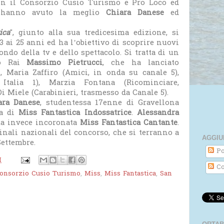
con il Consorzio Cusio Turismo e Pro Loco ed
, hanno avuto la meglio
Chiara Danese
ed
ica
", giunto alla sua tredicesima edizione, si
3 ai 25 anni ed ha l’obiettivo di scoprire nuovi
ondo della tv e dello spettacolo. Si tratta di un
fo Rai
Massimo Pietrucci
, che ha lanciato
 Maria Zaffiro (Amici, in onda su canale 5),
 Italia 1), Marzia Fontana (Ricominciare,
i Miele (Carabinieri, trasmesso da Canale 5).
ara Danese
, studentessa 17enne di Gravellona
ia di
Miss Fantastica Indossatrice
.
Alessandra
ta invece incoronata
Miss Fantastica Cantante
.
inali nazionali del concorso, che si terranno a
AGGIU
Settembre.
Po
M
Co
onsorzio Cusio Turismo
,
Miss
,
Miss Fantastica
,
San