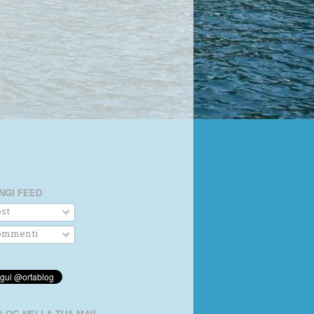
NGI FEED
st
mmenti