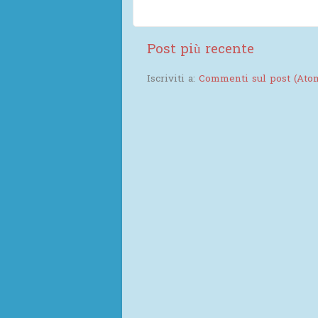
Post più recente
Iscriviti a:
Commenti sul post (Ato