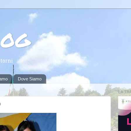
log
torni
iamo
Dove Siamo
LA TR
o