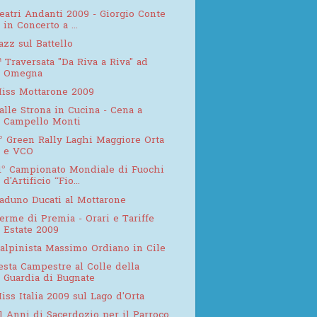
eatri Andanti 2009 - Giorgio Conte
in Concerto a ...
azz sul Battello
ª Traversata "Da Riva a Riva" ad
Omegna
iss Mottarone 2009
alle Strona in Cucina - Cena a
Campello Monti
° Green Rally Laghi Maggiore Orta
e VCO
1° Campionato Mondiale di Fuochi
d'Artificio “Fio...
aduno Ducati al Mottarone
erme di Premia - Orari e Tariffe
Estate 2009
'alpinista Massimo Ordiano in Cile
esta Campestre al Colle della
Guardia di Bugnate
iss Italia 2009 sul Lago d'Orta
1 Anni di Sacerdozio per il Parroco