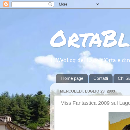
OrtaB
Il WebLog del Lago d'Orta e din
Home page
Contatti
Chi S
MERCOLEDÌ, LUGLIO 29, 2009
Miss Fantastica 2009 sul Lag