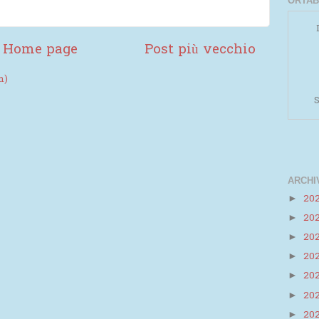
ORTAB
Home page
Post più vecchio
m)
S
ARCHI
20
►
20
►
Powered by
Helplogger
20
►
20
►
20
►
20
►
20
►