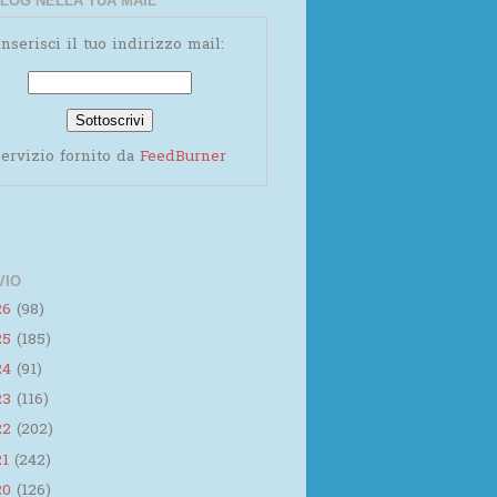
LOG NELLA TUA MAIL
Inserisci il tuo indirizzo mail:
ervizio fornito da
FeedBurner
VIO
26
(98)
25
(185)
24
(91)
23
(116)
22
(202)
21
(242)
20
(126)