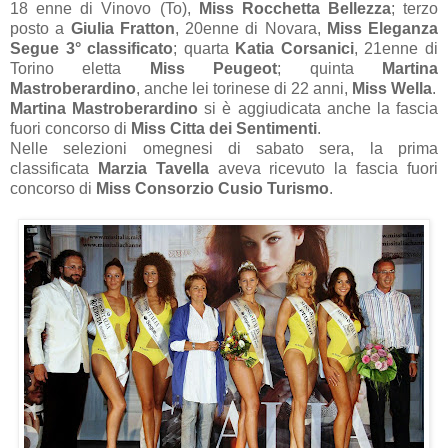
18 enne di Vinovo (To),
Miss Rocchetta Bellezza
; terzo
posto a
Giulia Fratton
, 20enne di Novara,
Miss Eleganza
Segue 3° classificato
; quarta
Katia Corsanici
, 21enne di
Torino eletta
Miss Peugeot
; quinta
Martina
Mastroberardino
, anche lei torinese di 22 anni,
Miss Wella
.
Martina Mastroberardino
si è aggiudicata anche la fascia
fuori concorso di
Miss Citta dei Sentimenti
.
Nelle selezioni omegnesi di sabato sera, la prima
classificata
Marzia Tavella
aveva ricevuto la fascia fuori
concorso di
Miss Consorzio Cusio Turismo
.