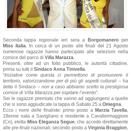
Seconda tappa regionale ieri sera a
Borgomanero
per
Miss Italia
. In cerca di un posto alle finali del 21 Agosto
numerose ragazze hanno partecipato alle selezioni nella
cornice del parco di
Villa Marazza
.
Presenti, oltre ad un folto pubblico, le autorità cittadine,
prima su tutti il
Sindaco
Anna Tinivella
.
“
Iniziative come questa ci permettono di promuovere il
territorio, valorizzandone per di più gli aspetti culturali
– ha
detto il Sindaco –
non a caso abbiamo scelto la prestigiosa
cornice di Villa Marazza per ospitare l’evento
”.
Sei le ragazze premiato che vanno ad aggiungersi a quelle
che si sono aggiudicate la tappa di Sabato 25 a
Omegna
.
Ecco i nomi delle finaliste: primo posto a
Marzia Tavella
,
18enne nata a Savigliano e residente a Cavallermaggiore
(Cn), eletta
Miss Eleganza Segue
, che accede direttamente
alle pre-finali nazionali; secondo posto a
Virginia Braggion
,