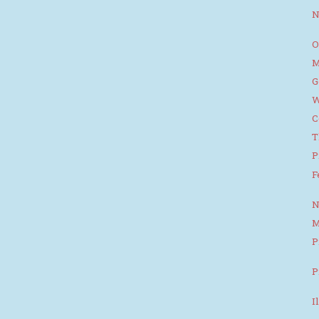
N
O
M
G
W
C
T
P
F
N
M
P
P
I