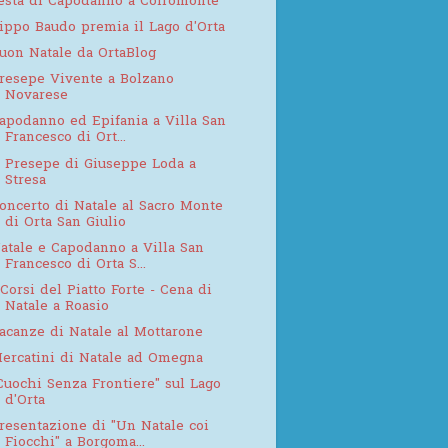
esta di Capodanno a Coiromonte
ippo Baudo premia il Lago d'Orta
uon Natale da OrtaBlog
resepe Vivente a Bolzano
Novarese
apodanno ed Epifania a Villa San
Francesco di Ort...
l Presepe di Giuseppe Loda a
Stresa
oncerto di Natale al Sacro Monte
di Orta San Giulio
atale e Capodanno a Villa San
Francesco di Orta S...
 Corsi del Piatto Forte - Cena di
Natale a Roasio
acanze di Natale al Mottarone
ercatini di Natale ad Omegna
Cuochi Senza Frontiere" sul Lago
d'Orta
resentazione di "Un Natale coi
Fiocchi" a Borgoma...