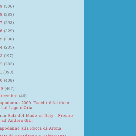
19
(306)
18
(283)
17
(293)
16
(329)
15
(336)
14
(235)
13
(197)
12
(283)
11
(393)
10
(408)
09
(467)
dicembre
(46)
apodanno 2009: Fuochi d'Artificio
sul Lago d'Orta
ran Galà del Made in Italy - Premio
ad Andrea Gia...
apodanno alla Rocca di Arona