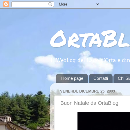
OrtaB
Il WebLog del Lago d'Orta e din
Home page
Contatti
Chi S
VENERDÌ, DICEMBRE 25, 2009
Buon Natale da OrtaBlog