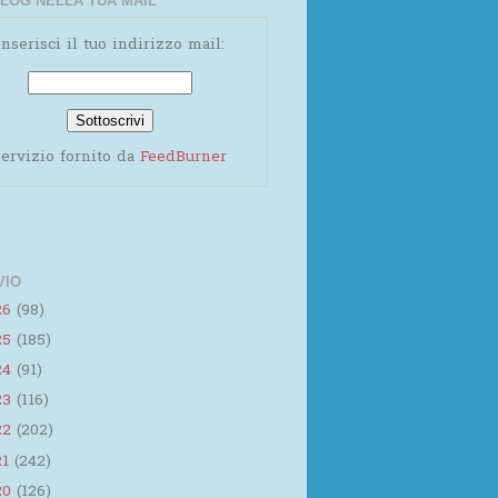
LOG NELLA TUA MAIL
Inserisci il tuo indirizzo mail:
ervizio fornito da
FeedBurner
VIO
26
(98)
25
(185)
24
(91)
23
(116)
22
(202)
21
(242)
20
(126)