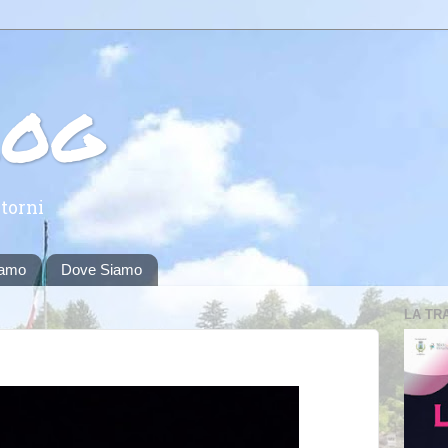
log
torni
iamo
Dove Siamo
LA TR