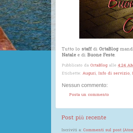
Tutto lo
staff
di
OrtaBlog
manda 
Natale
e di
Buone Feste
.
Pubblicato da
OrtaBlog
alle
4:24 A
Etichette:
Auguri
,
Info di servizio
,
Nessun commento:
Posta un commento
Post più recente
Iscriviti a:
Commenti sul post (Ato