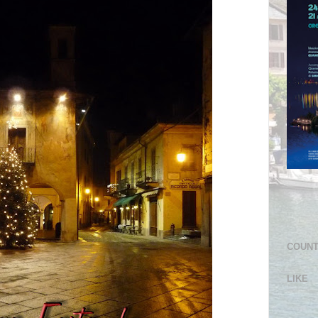
COUN
LIKE