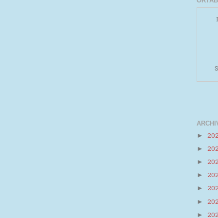
ORTAB
S
ARCHI
20
►
20
►
Powered by
Helplogger
20
►
20
►
20
►
20
►
20
►