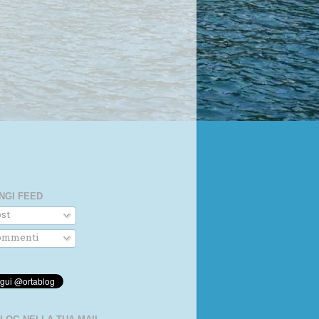
NGI FEED
st
mmenti