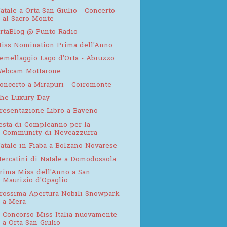
atale a Orta San Giulio - Concerto
al Sacro Monte
rtaBlog @ Punto Radio
iss Nomination Prima dell'Anno
emellaggio Lago d'Orta - Abruzzo
ebcam Mottarone
oncerto a Mirapuri - Coiromonte
he Luxury Day
resentazione Libro a Baveno
esta di Compleanno per la
Community di Neveazzurra
atale in Fiaba a Bolzano Novarese
ercatini di Natale a Domodossola
rima Miss dell'Anno a San
Maurizio d'Opaglio
rossima Apertura Nobili Snowpark
a Mera
l Concorso Miss Italia nuovamente
a Orta San Giulio