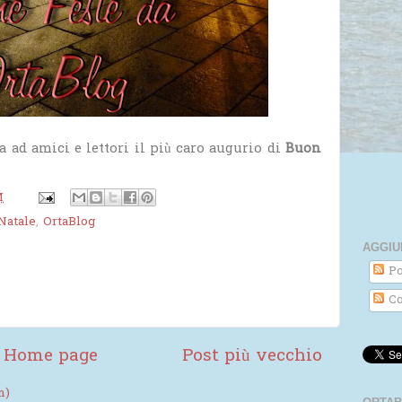
ad amici e lettori il più caro augurio di
Buon
M
Natale
,
OrtaBlog
AGGIU
Po
Co
Home page
Post più vecchio
m)