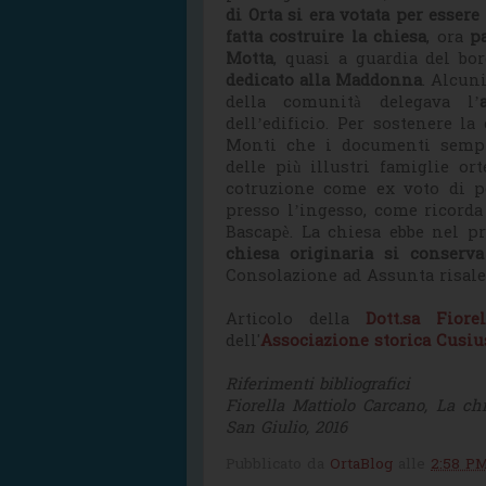
di Orta si era votata per essere 
fatta costruire la chiesa
, ora
p
Motta
, quasi a guardia del bo
dedicato alla Maddonna
. Alcun
della comunità delegava l’
dell’edificio. Per sostenere la
Monti che i documenti sempre
delle più illustri famiglie or
cotruzione come ex voto di pe
presso l’ingesso, come ricorda
Bascapè. La chiesa ebbe nel p
chiesa originaria si conserva
Consolazione ad Assunta risale
Articolo della
Dott.sa Fiore
dell'
Associazione storica Cusiu
Riferimenti bibliografici
Fiorella Mattiolo Carcano, La ch
San Giulio, 2016
Pubblicato da
OrtaBlog
alle
2:58 P