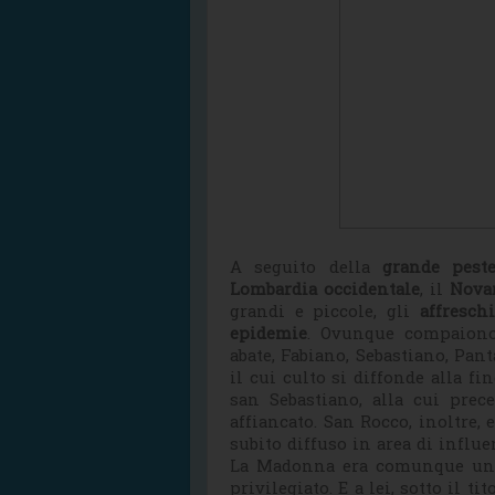
A seguito della
grande pest
Lombardia occidentale
, il
Nova
grandi e piccole, gli
affresch
epidemie
. Ovunque compaiono
abate, Fabiano, Sebastiano, Pa
il cui culto si diffonde alla fi
san Sebastiano, alla cui prec
affiancato. San Rocco, inoltre, 
subito diffuso in area di influ
La Madonna era comunque una 
privilegiato. E a lei, sotto il ti