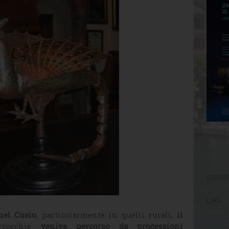
COUN
LIKE
nel Cusio
, particolarmente in quelli rurali,
il
arrocchie
veniva percorso da processioni