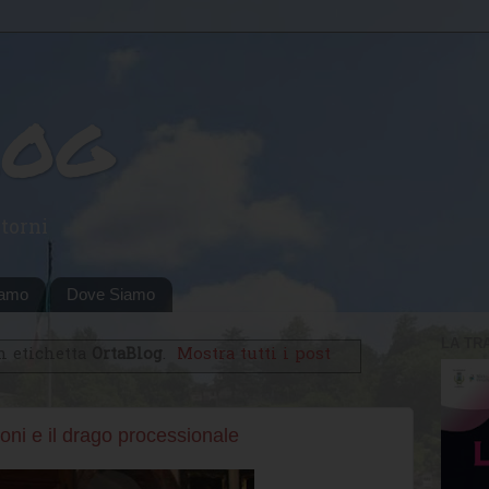
log
torni
iamo
Dove Siamo
LA TR
n etichetta
OrtaBlog
.
Mostra tutti i post
oni e il drago processionale