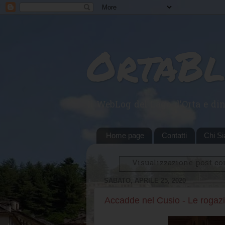
OrtaB
Il WebLog del Lago d'Orta e din
Home page
Contatti
Chi S
Visualizzazione post co
SABATO, APRILE 25, 2020
Accadde nel Cusio - Le rogazi