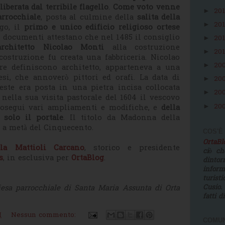
liberata dal terribile flagello
.
Come voto venne
20
►
arrocchiale
, posta al culmine della
salita della
20
►
rgo, il
primo e unico edificio religioso ortese
i documenti attestano che nel 1485 il consiglio
20
►
architetto Nicolao Monti
alla costruzione
20
►
 costruzione fu creata una fabbriceria. Nicolao
20
►
 definiscono architetto, apparteneva a una
tesi, che annoverò pittori ed orafi. La data di
20
►
ste era posta in una pietra incisa collocata
20
►
 nella sua visita pastorale del 1604 il vescovo
20
►
rosegui vari ampliamenti e modifiche, e
della
 solo il portale
. Il titolo da Madonna della
 a metà del Cinquecento.
COS'È
OrtaB
lla Mattioli Carcano
, storico e presidente
ciò ch
s
, in esclusiva per
OrtaBlog
.
dinto
infor
turist
iesa parrocchiale di Santa Maria Assunta di Orta
Cusio.
fatti d
M
Nessun commento:
COMUN