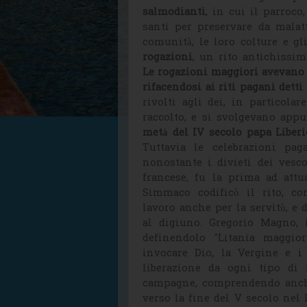
salmodianti
, in cui il parroco
santi per preservare da malatt
comunità, le loro colture e gl
rogazioni
, un rito antichissim
Le rogazioni maggiori avevano 
rifacendosi ai riti pagani dett
rivolti agli dei, in particola
raccolto, e si svolgevano app
metà del IV secolo papa Liberi
Tuttavia le celebrazioni pa
nonostante i divieti dei vesco
francese, fu la prima ad attu
Simmaco codificò il rito, co
lavoro anche per la servitù, e 
al digiuno. Gregorio Magno, i
definendolo "Litania maggio
invocare Dio, la Vergine e i
liberazione da ogni tipo di 
campagne, comprendendo anche
verso la fine del V secolo nel 