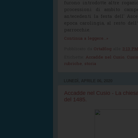
furono introdotte altre rogazi
processioni di ambito campe
antecedenti la festa dell' Asce
epoca carolingia, al resto dell
parrocchie.
Continua a leggere...»
Pubblicato da
OrtaBlog
alle
3:13 P
Etichette:
Accadde nel Cusio
,
Cusi
rubriche
,
storia
LUNEDÌ, APRILE 06, 2020
Accadde nel Cusio - La chiesa 
del 1485.