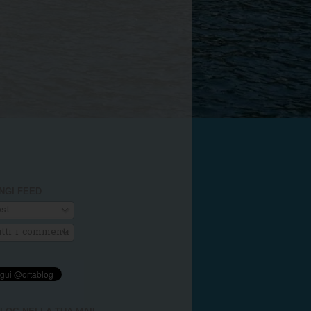
NGI FEED
st
tti i commenti