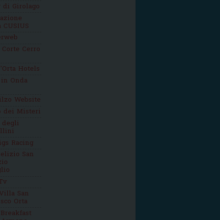
g di Girolago
iazione
ca CUSIUS
erweb
 Corte Cerro
'Orta Hotels
 in Onda
ilzo Website
o dei Misteri
 degli
llini
igs Racing
elizio San
zio
lio
Tv
Villa San
sco Orta
Breakfast