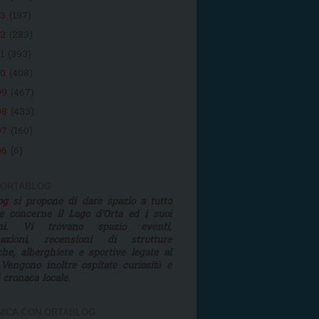
13
(197)
12
(283)
11
(393)
10
(408)
09
(467)
08
(433)
07
(160)
06
(6)
 ORTABLOG
log
si propone di dare spazio a tutto
e concerne il Lago d'Orta ed i suoi
rni. Vi trovano spazio eventi,
mazioni, recensioni di strutture
iche, alberghiere e sportive legate al
 Vengono inoltre ospitate curiosità e
i cronaca locale.
ICA CON ORTABLOG