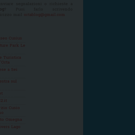
nviare segnalazioni o richieste a
og
? Puoi farlo scrivendo
dirizzo mail
ortablog@gmail.com
seo Cusius
ture Park Le
 Turistica
'Orta
se a Sei
estra sul
et
2.it
zio Cusio
mo
tto Omegna
ivers Lago