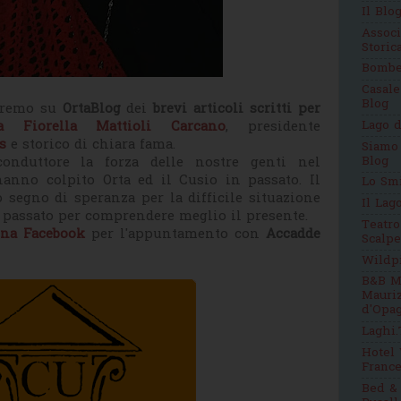
Il Blo
Assoc
Stori
Bomb
Casale
Blog
heremo su
OrtaBlog
dei
brevi articoli scritti per
Lago d
sa Fiorella Mattioli Carcano
, presidente
s
e storico di chiara fama.
Siamo
Blog
onduttore la forza delle nostre genti nel
anno colpito Orta ed il Cusio in passato. Il
Lo Sm
 segno di speranza per la difficile situazione
Il Lag
l passato per comprendere meglio il presente.
Teatro
ina Facebook
per l'appuntamento con
Accadde
Scalpe
Wildp
B&B M
Mauri
d'Opag
Laghi.
Hotel 
France
Bed & 