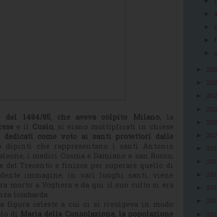
►
►
►
►
►
20
►
20
►
20
►
20
►
e del 1484/85
,
che aveva colpito Milano
, la
20
►
rese
e il
Cusio
, si erano moltiplicati in chiese
20
i dedicati come voto ai santi protettori dalle
►
 dipinti che rappresentano i santi Antonio
20
►
ntaleone, i medici Cosma e Damiano e san Rocco,
20
►
ne del Trecento e finisce per superare quello di
edente immagine, in vari luoghi santi, viene
20
►
era morto a Voghera e da qui il suo culto si era
20
►
enza lombarda.
20
►
figura celeste a cui ci si rivolgeva in modo
tolo di
Maria della Consolazione
,
la popolazione
20
►