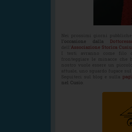
Nei prossimi giorni pubblic
l'occasione dalla
Dottores
dell'
Associazione Storica Cusiu
I testi avranno come filo c
fronteggiare le minacce che h
nostro vuole essere un piccolo
attuale, uno sguardo fugace su
Seguiteci sul blog e sulla
pag
nel Cusio
.