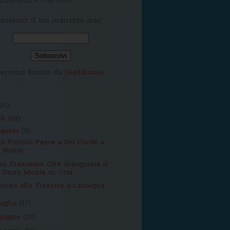
LOG NELLA TUA MAIL
Inserisci il tuo indirizzo mail:
ervizio fornito da
FeedBurner
VIO
26
(98)
agosto
(3)
n Piccolo Paese a Sei Corde a
Nonio
an Francesco ORA Inaugurata al
Sacro Monte di Orta
onne alle Finestre a Carcegna
luglio
(17)
giugno
(20)