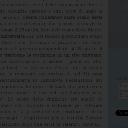
, le confraternite e i fedeli invocavano Dio e i
ie, calamità, carestie e ogni sorta di male le
i animali.
Queste itineranze sacre erano dette
o, che si svolgeva in due periodi primaverili.
luogo il 25 aprile
, festa dell’evangelista Marco,
i Ambervalia
che, nel mondo precristiano erano
re Cerere, con lo scopo si propiziare un buon
unto nel giorno corrispondente al 25 aprile.
A
o trasformò la cerimonia in un rito cristiano
.
gane continuarono a essere poste in atto,
vi locali. La diocesi di Vienne, nel Delfinato
are le rogazioni con regolarità; nel 511 papa
AGGIU
ntestualmente fu introdotta l’astensione del
Po
disponendo tre giorni dedicati alla preghiera e
nfine, inserì il rito nel suo Sacramentario,
Tu
re". Lo scopo della funzione era quello di
 Santi con formule e richieste per ottenere
male, e la protezione del territorio e delle
 scopi propiziatori per la fertilità. Sempre
Delfinato, dopo una serie di calamità naturali,