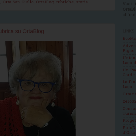
o
,
Orta San Giulio
,
OrtaBlog
,
rubriche
,
storia
Vuoi i
OrtaBl
all'in
brica su OrtaBlog
LINKS
EcoMu
Adven
Pigne
Unione
Lago d
Un Pae
Corde
La Fin
Lago
Orta.n
zero32
Consor
Turis
Proge
EtiloD
d'Orta