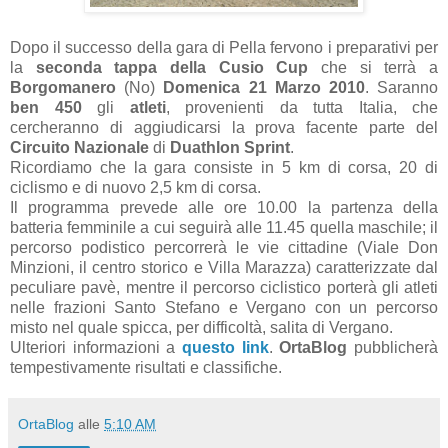
Dopo il successo della gara di Pella fervono i preparativi per
la
seconda tappa della Cusio Cup
che si terrà a
Borgomanero
(No)
Domenica 21 Marzo 2010
. Saranno
ben 450
gli
atleti
, provenienti da tutta Italia, che
cercheranno di aggiudicarsi la prova facente parte del
Circuito Nazionale
di
Duathlon Sprint
.
Ricordiamo che la gara consiste in 5 km di corsa, 20 di
ciclismo e di nuovo 2,5 km di corsa.
Il programma prevede alle ore 10.00 la partenza della
batteria femminile a cui seguirà alle 11.45 quella maschile; il
percorso podistico percorrerà le vie cittadine (Viale Don
Minzioni, il centro storico e Villa Marazza) caratterizzate dal
peculiare pavè, mentre il percorso ciclistico porterà gli atleti
nelle frazioni Santo Stefano e Vergano con un percorso
misto nel quale spicca, per difficoltà, salita di Vergano.
Ulteriori informazioni a
questo link
.
OrtaBlog
pubblicherà
tempestivamente risultati e classifiche.
OrtaBlog
alle
5:10 AM