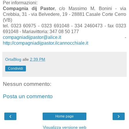
Per informazioni:
Compagnia dij Pastor
, c/o Massimo M. Bonini - via
Crebbia, 31 - via Belvedere, 19 - 28881 Casale Corte Cerro
(VB)
tel. 0323 60975 - 0323 691048 - 334 2460473 - fax 0323
691048 - Mariavittoria: 347 08 50 177
compagniadijpastor@alice.it
-
http://compagniadijpastor.ilcannocchiale.it
OrtaBlog
alle
2:39 PM
Condividi
Nessun commento:
Posta un commento
‹
›
Home page
Visualizza versione web