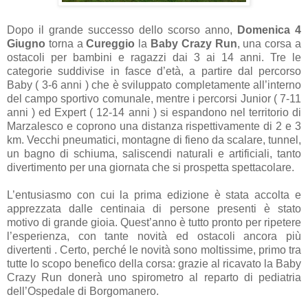
Dopo il grande successo dello scorso anno,
Domenica 4
Giugno
torna a
Cureggio
la
Baby Crazy Run
, una corsa a
ostacoli per bambini e ragazzi dai 3 ai 14 anni. Tre le
categorie suddivise in fasce d’età, a partire dal percorso
Baby ( 3-6 anni ) che è sviluppato completamente all’interno
del campo sportivo comunale, mentre i percorsi Junior ( 7-11
anni ) ed Expert ( 12-14 anni ) si espandono nel territorio di
Marzalesco e coprono una distanza rispettivamente di 2 e 3
km. Vecchi pneumatici, montagne di fieno da scalare, tunnel,
un bagno di schiuma, saliscendi naturali e artificiali, tanto
divertimento per una giornata che si prospetta spettacolare.
L’entusiasmo con cui la prima edizione è stata accolta e
apprezzata dalle centinaia di persone presenti è stato
motivo di grande gioia. Quest’anno è tutto pronto per ripetere
l’esperienza, con tante novità ed ostacoli ancora più
divertenti . Certo, perché le novità sono moltissime, primo tra
tutte lo scopo benefico della corsa: grazie al ricavato la Baby
Crazy Run donerà uno spirometro al reparto di pediatria
dell’Ospedale di Borgomanero.