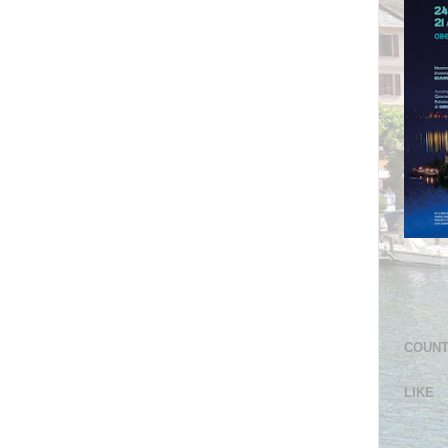
COUN
LIKE