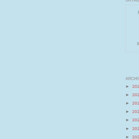
ORTAB
S
ARCHI
20
►
20
►
Powered by
Helplogger
20
►
20
►
20
►
20
►
20
►