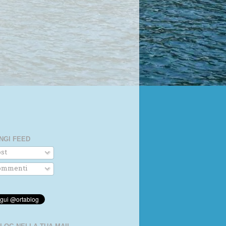
NGI FEED
st
mmenti