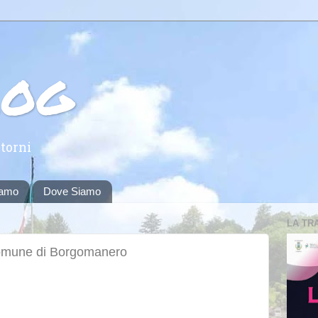
log
torni
iamo
Dove Siamo
LA TR
Comune di Borgomanero