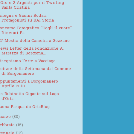
 Oro e 2 Argenti per il Twirling
Santa Cristina
megna e Gianni Rodari
Protagonisti su RAI Storia
oncorso Fotografico “Cogli il cuore“
Itinerari Pa...
2ª Mostra della Camelia a Gozzano
ews Letter della Fondazione A.
Marazza di Borgoma...
isegniamo l'Arte a Vacciago
otizie della Settimana dal Comune
di Borgomanero
ppuntamenti a Borgomanero
Aprile 2018
n Rubinetto Gigante sul Lago
d'Orta
uona Pasqua da OrtaBlog
marzo
(30)
febbraio
(15)
gennaio
(12)