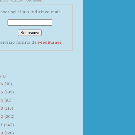
LOG NELLA TUA MAIL
Inserisci il tuo indirizzo mail:
ervizio fornito da
FeedBurner
VIO
26
(98)
25
(185)
24
(91)
23
(116)
22
(202)
21
(242)
20
(126)