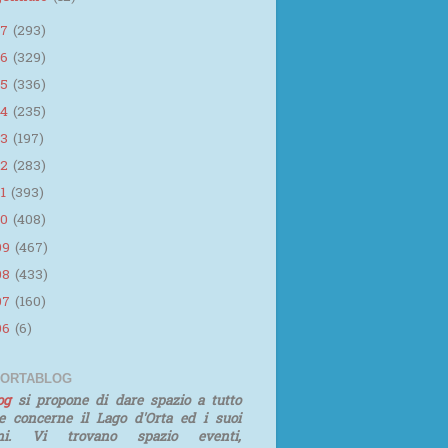
17
(293)
16
(329)
15
(336)
14
(235)
13
(197)
12
(283)
11
(393)
10
(408)
09
(467)
08
(433)
07
(160)
06
(6)
 ORTABLOG
log
si propone di dare spazio a tutto
e concerne il Lago d'Orta ed i suoi
rni. Vi trovano spazio eventi,