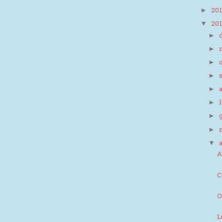
20
►
20
▼
►
►
►
►
►
►
►
►
▼
A
C
O
L