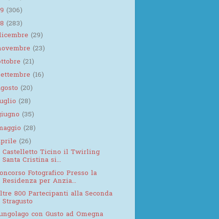
19
(306)
18
(283)
dicembre
(29)
novembre
(23)
ottobre
(21)
settembre
(16)
agosto
(20)
luglio
(28)
giugno
(35)
maggio
(28)
aprile
(26)
 Castelletto Ticino il Twirling
Santa Cristina si...
oncorso Fotografico Presso la
Residenza per Anzia...
ltre 800 Partecipanti alla Seconda
Stragusto
ungolago con Gusto ad Omegna