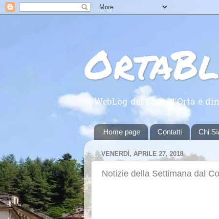
OrtaB
Il WebLog del Lago d'Orta e din
Home page
Contatti
Chi S
VENERDÌ, APRILE 27, 2018
Notizie della Settimana dal 