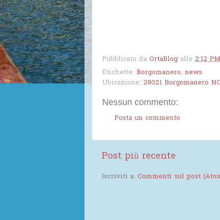
Pubblicato da
OrtaBlog
alle
2:12 P
Etichette:
Borgomanero
,
news
Ubicazione:
28021 Borgomanero NO,
Nessun commento:
Posta un commento
Post più recente
Iscriviti a:
Commenti sul post (Ato