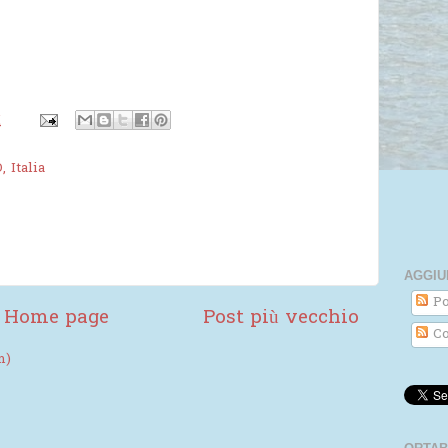
M
 Italia
AGGIU
Po
Home page
Post più vecchio
Co
m)