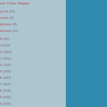
uon Primo Maggio
aprile
(23)
marzo
(3)
febbraio
(8)
gennaio
(12)
24
(91)
23
(116)
22
(202)
21
(242)
20
(126)
19
(306)
18
(283)
17
(293)
16
(329)
15
(336)
14
(235)