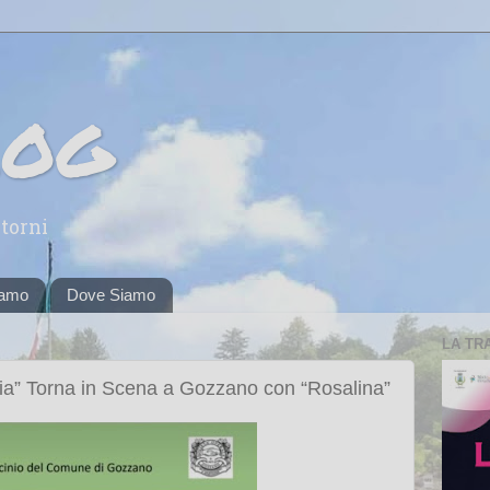
log
torni
iamo
Dove Siamo
LA TR
a” Torna in Scena a Gozzano con “Rosalina”