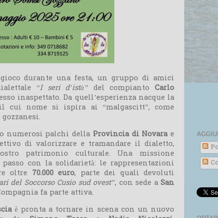
gioco durante una festa, un gruppo di amici
ialettale
“I seri d’istà”
del compianto
Carlo
esso inaspettato. Da quell’esperienza nacque la
 il cui nome si ispira ai “malgascitt”, come
 gozzanesi.
to numerosi palchi della
Provincia di Novara
e
AGGIU
ettivo di valorizzare e tramandare il dialetto,
Po
nostro patrimonio culturale. Una missione
 passo con la solidarietà: le rappresentazioni
Co
re oltre
70.000 euro
, parte dei quali devoluti
ri del Soccorso Cusio sud ovest”
, con sede a
San
Compagnia fa parte attiva.
cia
è pronta a tornare in scena con un nuovo