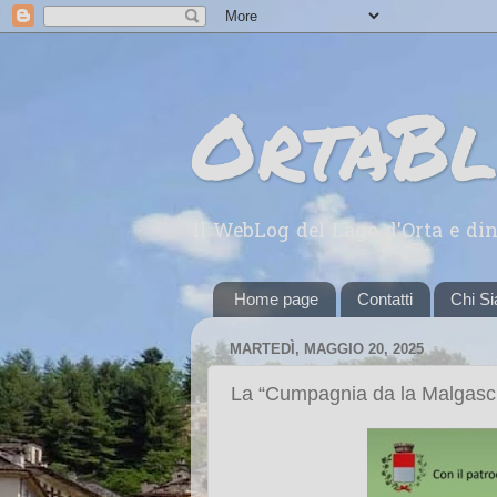
OrtaB
Il WebLog del Lago d'Orta e din
Home page
Contatti
Chi S
MARTEDÌ, MAGGIO 20, 2025
La “Cumpagnia da la Malgasci