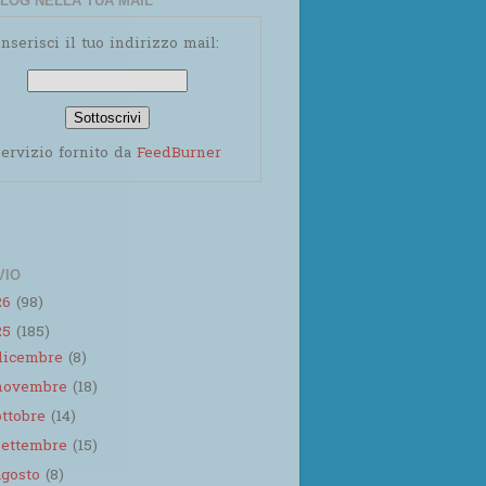
LOG NELLA TUA MAIL
Inserisci il tuo indirizzo mail:
ervizio fornito da
FeedBurner
VIO
26
(98)
25
(185)
dicembre
(8)
novembre
(18)
ottobre
(14)
settembre
(15)
agosto
(8)