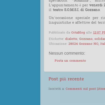
spettacolo:
“Rosalina”
, scri
L’appuntamento è per
venerdì 
il
teatro S.O.M.S.I. di Gozzano
.
Un’occasione speciale per rid
linguistiche e affettive del terr
Pubblicato da
OrtaBlog
alle
12:07 
Etichette:
dialetto
,
Gozzano
,
solida
Ubicazione:
28024 Gozzano NO, Ital
Nessun commento:
Posta un commento
Post più recente
Iscriviti a:
Commenti sul post (Ato