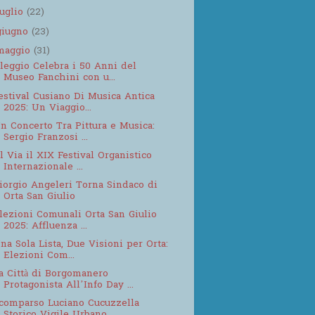
luglio
(22)
giugno
(23)
maggio
(31)
leggio Celebra i 50 Anni del
Museo Fanchini con u...
estival Cusiano Di Musica Antica
2025: Un Viaggio...
n Concerto Tra Pittura e Musica:
Sergio Franzosi ...
l Via il XIX Festival Organistico
Internazionale ...
iorgio Angeleri Torna Sindaco di
Orta San Giulio
lezioni Comunali Orta San Giulio
2025: Affluenza ...
na Sola Lista, Due Visioni per Orta:
Elezioni Com...
a Città di Borgomanero
Protagonista All’Info Day ...
comparso Luciano Cucuzzella