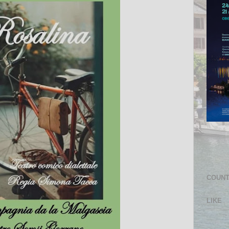
COUN
LIKE