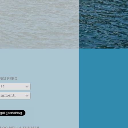
NGI FEED
st
mmenti