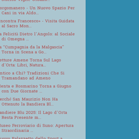
Storico Vigile Urbano...
orgomanero - Un Nuovo Spazio Per
Cani in via Aldo...
Incontra Francesco» - Visita Guidata
al Sacro Mon...
a Felicità Dietro l’Angolo: al Sociale
di Omegna ...
a “Cumpagnia da la Malgascia”
Torna in Scena a Go...
etture Amene Torna Sul Lago
d’Orta: Libri, Natura...
ntico a Chi? Tradizioni Che Si
Tramandano ad Ameno
enta e Rosmarino Torna a Giugno
con Due Giornate ...
erché San Maurizio Non Ha
Ottenuto la Bandiera Bl...
andiere Blu 2025: Il Lago d’Orta
Resta Presente m...
useo Ferroviario di Suno: Apertura
Straordinaria ...
uovo Palazzetto dello Sport a