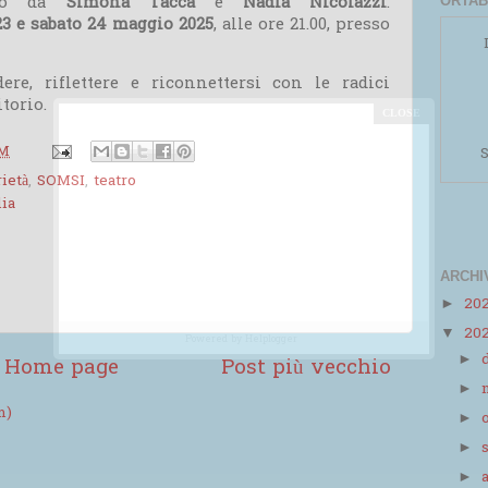
tto da
Simona Tacca
e
Nadia Nicolazzi
.
ORTAB
23 e sabato 24 maggio 2025
, alle ore 21.00, presso
ere, riflettere e riconnettersi con le radici
itorio.
PM
S
rietà
,
SOMSI
,
teatro
ia
ARCHI
20
►
20
▼
Powered by
Helplogger
►
Home page
Post più vecchio
►
m)
►
►
►