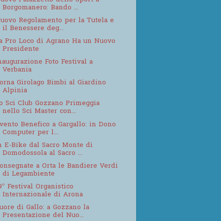
Borgomanero: Bando ...
uovo Regolamento per la Tutela e
il Benessere deg...
a Pro Loco di Agrano Ha un Nuovo
Presidente
naugurazione Foto Festival a
Verbania
orna Girolago Bimbi al Giardino
Alpinia
o Sci Club Gozzano Primeggia
nello Sci Master con...
vento Benefico a Gargallo: in Dono
Computer per l...
n E-Bike dal Sacro Monte di
Domodossola al Sacro ...
onsegnate a Orta le Bandiere Verdi
di Legambiente
9° Festival Organistico
Internazionale di Arona
uore di Gallo: a Gozzano la
Presentazione del Nuo...