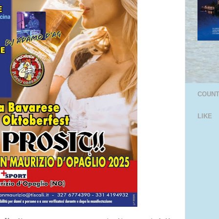
COUN
LIKE