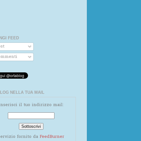
NGI FEED
st
mmenti
LOG NELLA TUA MAIL
Inserisci il tuo indirizzo mail:
ervizio fornito da
FeedBurner