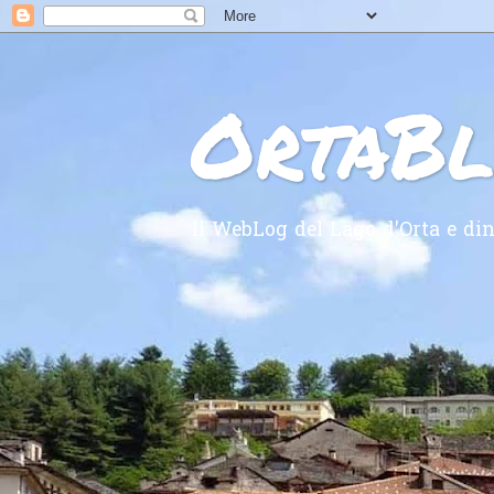
OrtaB
Il WebLog del Lago d'Orta e din