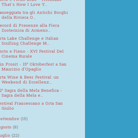
That’s How I Love Y...
asseggiata tra gli Antichi Borghi
della Riviera O...
ecord di Presenze alla Fiera
Zootecnica di Armeno...
rta Lake Challenge e Italian
Sculling Challenge M...
orto e Fieno - XVI Festival Del
Cinema Rurale
in Prosit - 15ª Oktoberfest a San
Maurizio d'Opaglio
rta Wine & Beer Festival: un
Weekend di Eccellenz...
2ª Sagra della Mela Benefica -
Sagra della Mela e...
estival Francescano a Orta San
Giulio
settembre
(15)
agosto
(8)
luglio
(22)