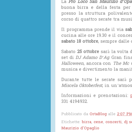
La
Pro Loco San Maurizio d’Opa
buona birra e della festa pe
presso la struttura polivalen
corso di quattro serate tra musi
Il programma prende il via
sab
cucina alle ore 19.30 e il conce
sabato 18 ottobre
, sempre dalle o
Sabato
25 ottobre
sarà la volta 
set di
DJ Adamo D’Ag
. Gran fin
Halloween
, ancora con
The Mc 
musica e divertimento la manif
Durante tutte le serate sarà p
Miscela Oktoberfest
, in un’atmos
Informazioni e prenotazioni:
331 4194932.
Pubblicato da
OrtaBlog
alle
2:07 P
Etichette:
birra
,
cene
,
concerti
,
dj s
Maurizio d'Opaglio