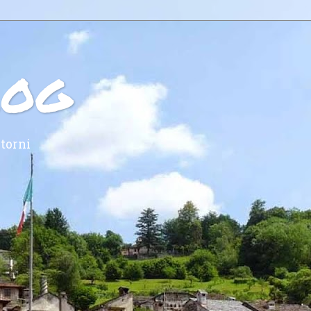
log
torni