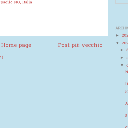
paglio NO, Italia
ARCHI
20
►
20
▼
Home page
Post più vecchio
►
m)
►
▼
N
H
F
A
S
C