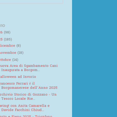
VIO
26
(98)
25
(185)
dicembre
(8)
novembre
(18)
ottobre
(14)
uova Area di Sgambamento Cani
Inaugurata a Borgom...
alloween ad Invorio
rancesco Ferrari è il
Borgomanerese dell’Anno 2025
rchivio Storico di Gozzano - Un
Tesoro Locale Rie...
wing! con Anita Camarella e
Davide Facchini Chiud...
orto e Fieno 2025 - Trionfano