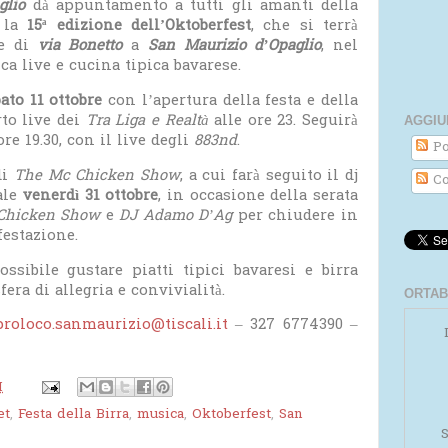
glio
dà appuntamento a tutti gli amanti della
r la
15ª edizione dell’Oktoberfest
, che si terrà
te di
via Bonetto
a
San Maurizio d’Opaglio
, nel
ca live e cucina tipica bavarese.
ato 11 ottobre
con l’apertura della festa e della
rto live dei
Tra Liga e Realtà
alle ore 23. Seguirà
AGGIU
re 19.30, con il live degli
883nd
.
Po
di
The Mc Chicken Show
, a cui farà seguito il dj
Co
ale
venerdì 31 ottobre
, in occasione della serata
Chicken Show
e
DJ Adamo D’Ag
per chiudere in
estazione.
ossibile gustare piatti tipici bavaresi e birra
fera di allegria e convivialità.
ORTAB
Powered by
Helplogger
proloco.sanmaurizio@tiscali.it
– 327 6774390 –
M
et
,
Festa della Birra
,
musica
,
Oktoberfest
,
San
S