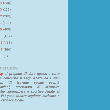
14
(235)
13
(197)
12
(283)
11
(393)
10
(408)
09
(467)
08
(433)
07
(160)
06
(6)
 ORTABLOG
log
si propone di dare spazio a tutto
e concerne il Lago d'Orta ed i suoi
rni. Vi trovano spazio eventi,
mazioni, recensioni di strutture
iche, alberghiere e sportive legate al
 Vengono inoltre ospitate curiosità e
i cronaca locale.