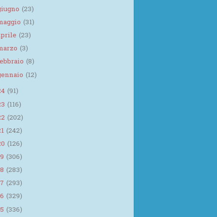
giugno
(23)
maggio
(31)
aprile
(23)
marzo
(3)
febbraio
(8)
gennaio
(12)
24
(91)
23
(116)
22
(202)
21
(242)
20
(126)
19
(306)
18
(283)
17
(293)
16
(329)
15
(336)