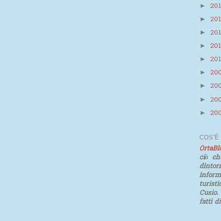
20
►
20
►
20
►
20
►
20
►
20
►
20
►
20
►
20
►
COS'È
OrtaB
ciò ch
dinto
infor
turist
Cusio.
fatti d