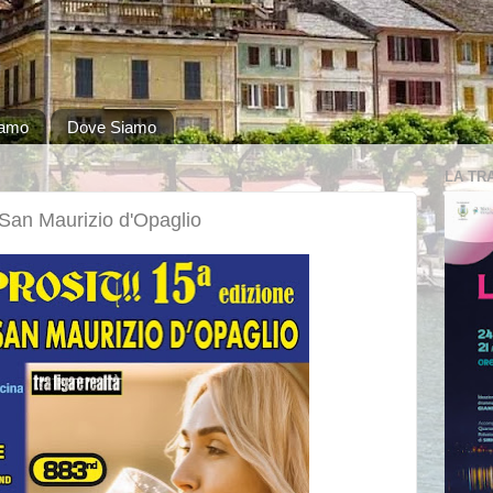
iamo
Dove Siamo
LA TR
 San Maurizio d'Opaglio