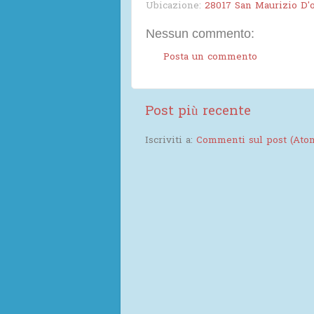
Ubicazione:
28017 San Maurizio D'o
Nessun commento:
Posta un commento
Post più recente
Iscriviti a:
Commenti sul post (Ato