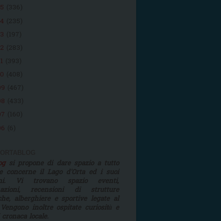
15
(336)
14
(235)
13
(197)
12
(283)
11
(393)
10
(408)
09
(467)
08
(433)
07
(160)
06
(6)
 ORTABLOG
log
si propone di dare spazio a tutto
e concerne il Lago d'Orta ed i suoi
rni. Vi trovano spazio eventi,
mazioni, recensioni di strutture
iche, alberghiere e sportive legate al
 Vengono inoltre ospitate curiosità e
i cronaca locale.