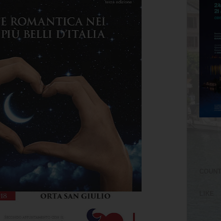
COUN
LIKE