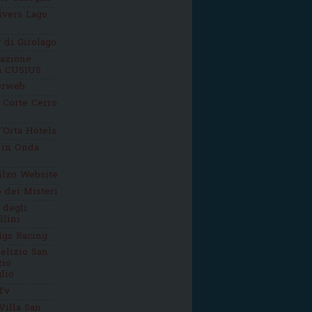
ivers Lago
g di Girolago
iazione
ca CUSIUS
erweb
 Corte Cerro
'Orta Hotels
 in Onda
ilzo Website
o dei Misteri
 degli
llini
igs Racing
elizio San
zio
lio
Tv
Villa San