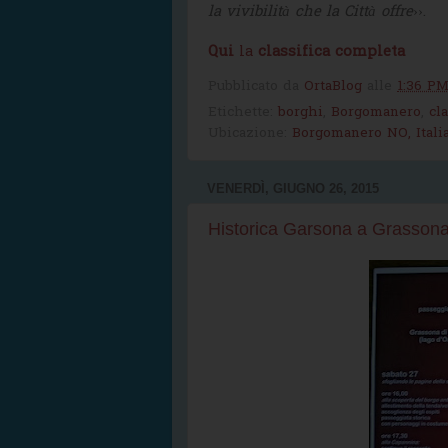
la vivibilità che la Città offre
››.
Qui
la
classifica completa
Pubblicato da
OrtaBlog
alle
1:36 P
Etichette:
borghi
,
Borgomanero
,
cl
Ubicazione:
Borgomanero NO, Itali
VENERDÌ, GIUGNO 26, 2015
Historica Garsona a Grassona