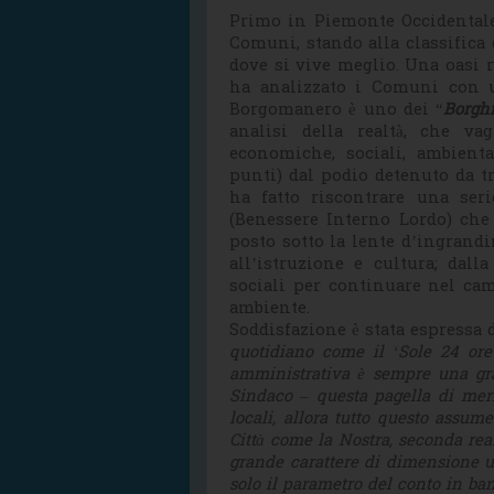
Primo in Piemonte Occidental
Comuni, stando alla classifica
dove si vive meglio. Una oasi ri
ha analizzato i Comuni con u
Borgomanero è uno dei “
Borghi
analisi della realtà, che va
economiche, sociali, ambient
punti) dal podio detenuto da t
ha fatto riscontrare una ser
(Benessere Interno Lordo) che 
posto sotto la lente d’ingrandi
all’istruzione e cultura; dall
sociali per continuare nel camp
ambiente.
Soddisfazione è stata espressa
quotidiano come il ‘Sole 24 ore
amministrativa è sempre una gran
Sindaco – questa pagella di meri
locali, allora tutto questo assu
Città come la Nostra, seconda re
grande carattere di dimensione u
solo il parametro del conto in ban