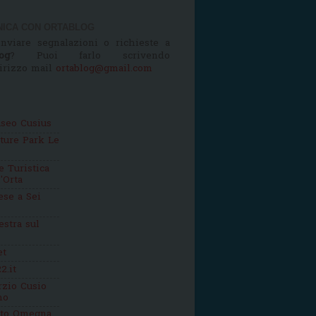
ICA CON ORTABLOG
nviare segnalazioni o richieste a
og
? Puoi farlo scrivendo
dirizzo mail
ortablog@gmail.com
seo Cusius
ture Park Le
 Turistica
'Orta
se a Sei
estra sul
et
2.it
zio Cusio
mo
tto Omegna