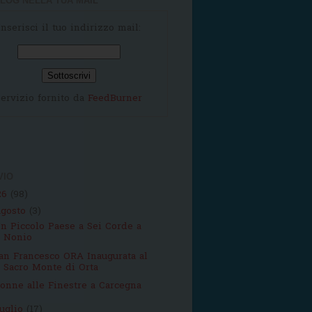
LOG NELLA TUA MAIL
Inserisci il tuo indirizzo mail:
ervizio fornito da
FeedBurner
VIO
26
(98)
agosto
(3)
n Piccolo Paese a Sei Corde a
Nonio
an Francesco ORA Inaugurata al
Sacro Monte di Orta
onne alle Finestre a Carcegna
luglio
(17)