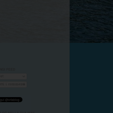
NGI FEED
st
tti i commenti