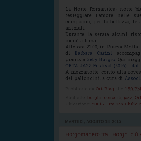
La Notte Romantica- notte bi
festeggiare l'amore nelle su
compagno, per la bellezza, le a
animali.
Durante la serata alcuni ris
menù a tema.
Alle ore 21.00, in Piazza Motta,
di
Barbara Casini
accompagn
pianista
Seby Burgio
. Qui magg
ORTA JAZZ Festival (2016) - dal
A mezzanotte, conto alla roves
dei palloncini, a cura di
Associ
Pubblicato da
OrtaBlog
alle
1:50 P
Etichette:
borghi
,
concerti
,
jazz
,
Or
Ubicazione:
28016 Orta San Giulio N
MARTEDÌ, AGOSTO 18, 2015
Borgomanero tra i Borghi più Fe