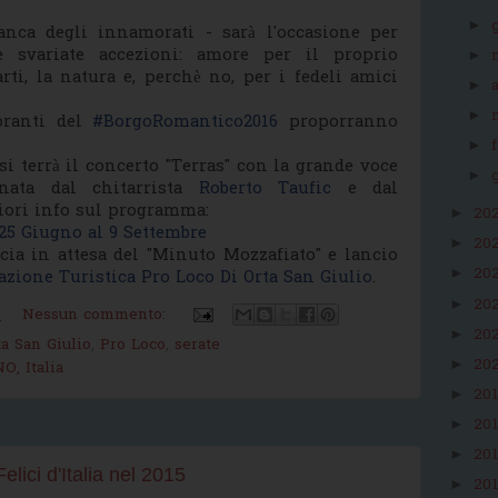
►
anca degli innamorati - sarà l'occasione per
e svariate accezioni: amore per il proprio
►
rti, la natura e, perchè no, per i fedeli amici
►
►
toranti del
#BorgoRomantico2016
proporranno
►
 si terrà il concerto "Terras" con la grande voce
►
ata dal chitarrista
Roberto Taufic
e dal
iori info sul programma:
20
►
 25 Giugno al 9 Settembre
20
►
cia in attesa del "Minuto Mozzafiato" e lancio
20
►
azione Turistica Pro Loco Di Orta San Giulio
.
20
►
M
Nessun commento:
20
►
ta San Giulio
,
Pro Loco
,
serate
20
►
O, Italia
20
►
20
►
20
►
lici d'Italia nel 2015
20
►