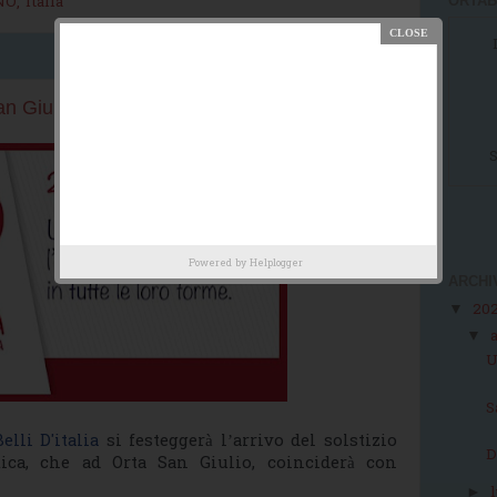
O, Italia
ORTAB
n Giulio
S
Powered by
Helplogger
ARCHI
20
▼
▼
U
S
elli D'italia
si festeggerà l’arrivo del solstizio
D
ica, che ad Orta San Giulio, coinciderà con
►