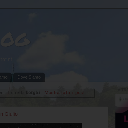
log
torni
iamo
Dove Siamo
LA TR
on etichetta
borghi
.
Mostra tutti i post
n Giulio