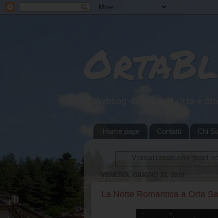
OrtaB
Il WebLog del Lago d'Orta e din
Home page
Contatti
Chi S
Visualizzazione post c
VENERDÌ, GIUGNO 22, 2018
La Notte Romantica a Orta Sa