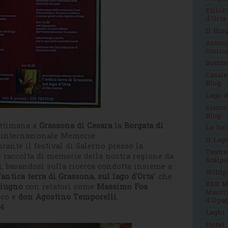
EtiloD
d'Orta
Il Blo
Assoc
Stori
Bomb
Casale
Blog
Lago d
Siamo
Blog
ettimana a
Grassona di Cesara
la
Borgata di
Lo Sm
o internazionale Memorie.
Il Lag
urante il festival di Salerno presso la
Teatro
raccolta di memorie della nostra regione da
Scalpe
, basandosi sulla ricerca condotta insieme a
Wildp
'antica terra di Grassona, sul lago d'Orta
" che
B&B M
Giugno
con relatori come
Massimo Foa
Mauri
ico e
don Agostino Temporelli
.
d'Opag
94
Laghi.
Hotel 