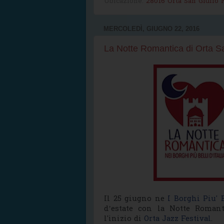
Ubicazione:
28016 Orta San Giulio N
MERCOLEDÌ, GIUGNO 22, 2016
La Notte Romantica di Orta Sa
Il 25 giugno ne
I Borghi Piu' B
d’estate con la Notte Romant
l'inizio di
Orta Jazz Festival
.