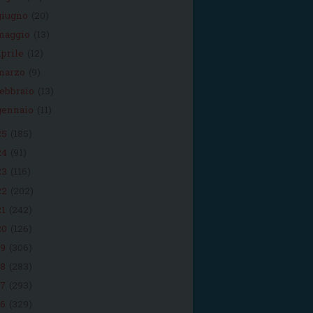
giugno
(20)
maggio
(13)
aprile
(12)
marzo
(9)
febbraio
(13)
gennaio
(11)
25
(185)
24
(91)
23
(116)
22
(202)
21
(242)
20
(126)
19
(306)
18
(283)
17
(293)
16
(329)