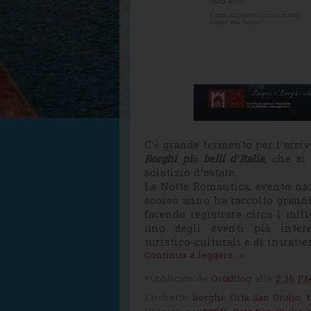
C’è grande fermento per l’arriv
Borghi più belli d’Italia
, che si
solstizio d’estate.
La Notte Romantica, evento naz
scorso anno ha raccolto grandi
facendo registrare circa 1 milio
uno degli eventi più inter
turistico-culturali e di intratt
Continua a leggere...»
Pubblicato da
OrtaBlog
alle
2:36 P
Etichette:
borghi
,
Orta San Giulio
,