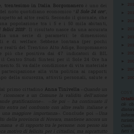
20
►
e,
trentesimo in Italia
.
Borgomanero
è uno dei
 del noto quotidiano economico “
il Sole 24 ore
”,
20
►
spetto ad altre realtà. Secondo il giornale, che
20
►
na popolazione tra i 5 e i 50 mila abitanti,
20
►
 felici 2015
”. Il risultato nasce da una accurata
glia una serie di parametri: le dimensioni
20
►
ali e di welfare. Sebbene lontana (per pochi
20
►
re realtà del Trentino Alto Adige, Borgomanero
ie più che positiva dai 47 indicatori di BIL
20
►
il Centro Studi Sintesi per il Sole 24 Ore ha
20
►
mento. Si va dalle condizione di vita materiale
20
►
a partecipazione alla vita politica ai rapporti
o della sicurezza, attività personali, salute e
20
►
 dal primo cittadino
Anna Tinivella
‹‹
Quando un
COS'È
’ riconosce a un Comune la validità dell’azione
OrtaB
de gratificazione››. ‹‹Se poi – ha continuato il
ciò ch
to entra nel confronto con altre realtà italiane e
dinto
me una maggiore importanza
››. Conclude poi ‹‹
Una
infor
altà della provincia di Novara, mantiene ancora un
turist
mana e di rapporto tra le persone: non penso sia
Cusio.
ca motivo di felicità per i cittadini, ma soprattutto
fatti d