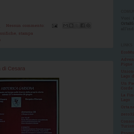
COMUN
Vuoi i
OrtaBl
M
Nessun commento:
all'in
assifiche
,
stampa
a
LINKS
EcoMu
Adven
Pigne
 di Cesara
Unione
Lago d
Un Pae
Corde
La Fin
Lago
Orta.n
zero32
Consor
Turis
Proge