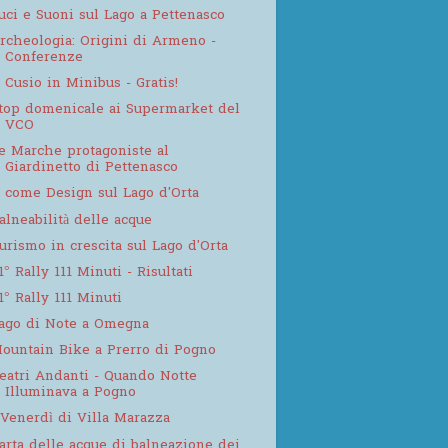
uci e Suoni sul Lago a Pettenasco
rcheologia: Origini di Armeno -
Conferenze
l Cusio in Minibus - Gratis!
top domenicale ai Supermarket del
VCO
e Marche protagoniste al
Giardinetto di Pettenasco
 come Design sul Lago d'Orta
alneabilità delle acque
urismo in crescita sul Lago d'Orta
1° Rally 111 Minuti - Risultati
1° Rally 111 Minuti
ago di Note a Omegna
ountain Bike a Prerro di Pogno
eatri Andanti - Quando Notte
Illuminava a Pogno
 Venerdì di Villa Marazza
arta delle acque di balneazione dei