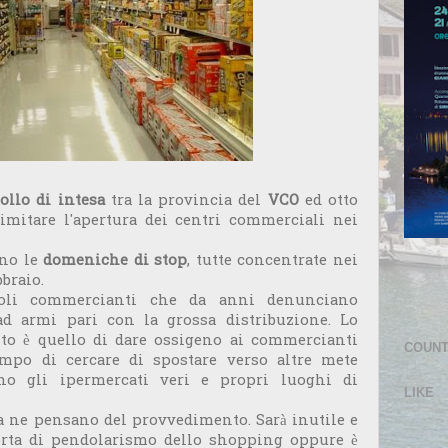
ollo di intesa
tra la provincia del
VCO
ed otto
mitare l'apertura dei centri commerciali nei
nno le
domeniche di stop
, tutte concentrate nei
braio.
iccoli commercianti che da anni denunciano
 ad armi pari con la grossa distribuzione. Lo
to è quello di dare ossigeno ai commercianti
COUN
empo di cercare di spostare verso altre mete
no gli ipermercati veri e propri luoghi di
LIKE
sa ne pensano del provvedimento. Sarà inutile e
orta di pendolarismo dello shopping oppure è