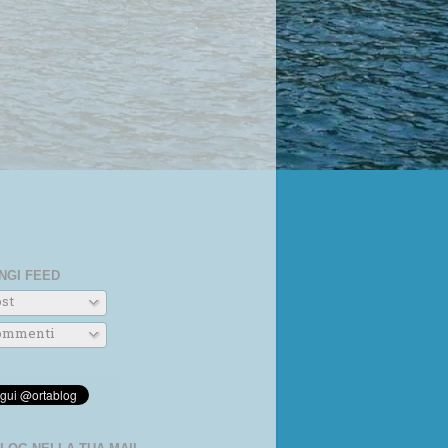
NGI FEED
st
mmenti