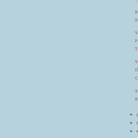
M
S
V
P
T
V
I
C
3
B
►
►
►