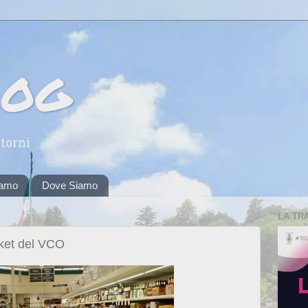
log
torni
iamo
Dove Siamo
LA TR
ket del VCO