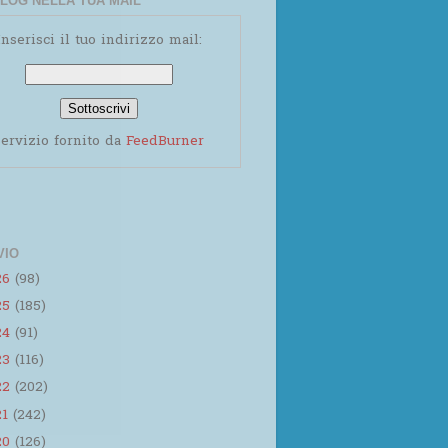
LOG NELLA TUA MAIL
Inserisci il tuo indirizzo mail:
ervizio fornito da
FeedBurner
VIO
26
(98)
25
(185)
24
(91)
23
(116)
22
(202)
21
(242)
20
(126)