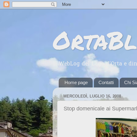
OrtaB
Il WebLog del Lago d'Orta e din
Home page
Contatti
Chi S
MERCOLEDÌ, LUGLIO 16, 2008
Stop domenicale ai Supermar