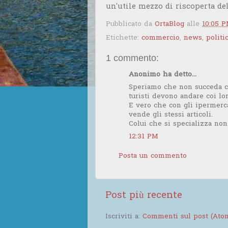
un'utile mezzo di riscoperta del
Pubblicato da
OrtaBlog
alle
10:05 
Etichette:
commercio
,
news
,
politi
1 commento:
Anonimo ha detto...
Speriamo che non succeda c
turisti devono andare coi lo
E vero che con gli ipermerc
vende gli stessi articoli.
Colui che si specializza non
12:31 PM
Posta un commento
Post più recente
Iscriviti a:
Commenti sul post (Ato