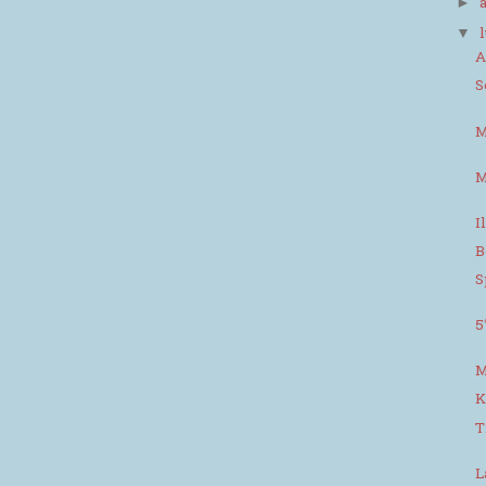
►
▼
A
S
M
M
I
B
S
5
M
K
T
L