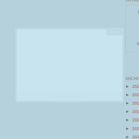
ORTAB
S
ARCHI
20
►
20
►
Powered by
Helplogger
20
►
20
►
20
►
20
►
20
►