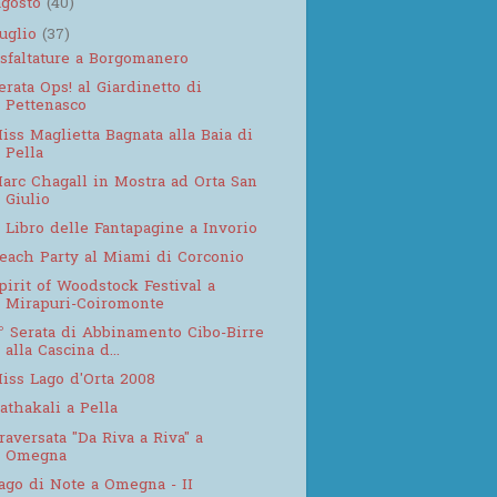
agosto
(40)
luglio
(37)
sfaltature a Borgomanero
erata Ops! al Giardinetto di
Pettenasco
iss Maglietta Bagnata alla Baia di
Pella
arc Chagall in Mostra ad Orta San
Giulio
l Libro delle Fantapagine a Invorio
each Party al Miami di Corconio
pirit of Woodstock Festival a
Mirapuri-Coiromonte
° Serata di Abbinamento Cibo-Birre
alla Cascina d...
iss Lago d'Orta 2008
athakali a Pella
raversata "Da Riva a Riva" a
Omegna
ago di Note a Omegna - II