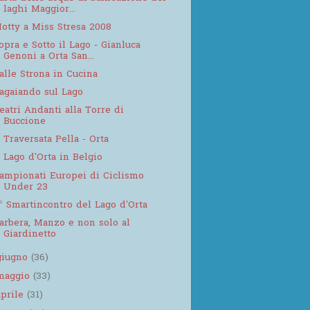
laghi Maggior...
otty a Miss Stresa 2008
opra e Sotto il Lago - Gianluca
Genoni a Orta San...
alle Strona in Cucina
agaiando sul Lago
eatri Andanti alla Torre di
Buccione
 Traversata Pella - Orta
l Lago d'Orta in Belgio
ampionati Europei di Ciclismo
Under 23
° Smartincontro del Lago d'Orta
arbera, Manzo e non solo al
Giardinetto
giugno
(36)
maggio
(33)
aprile
(31)