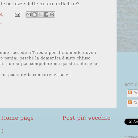
le bellezze delle nostre cittadine?
PM
ca
ome succede a Trieste per il momento dove i
ro panini perché la domenica é tutto chiuso...
ati non si puó competere ma questo, solo se si
 ha paura della concorrenza, anzi...
AGGIU
Po
Co
Home page
Post più vecchio
m)