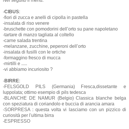
Nel seguito il menu.
-
CIBUS
:
-fiori di zucca e anelli di cipolla in pastella
-insalata di riso venere
-bruschette con pomodorini dell’orto su pane napoletano
-tartare di manzo tagliata al coltello
-carne salada trentina
-melanzane, zucchine, peperoni dell’orto
-insalata di fusilli con le ortiche
-formaggino fresco di mucca
-mirtilli e .....
-vi abbiamo incuriosito ?
-
BIRRE
:
-FELSGOLD PILS (Germania) Fresca,dissetante e
luppolata; ottimo esempio di pils tedesca
-BLANCHE DE NAMUR (Belgio) Classica blanche belga
con speziatura di coriandolo e buccia di arancia amara
-SORPRESA : questa volta vi lasciamo con un pizzico di
curiosità per l'ultima birra
-ESPRESSO